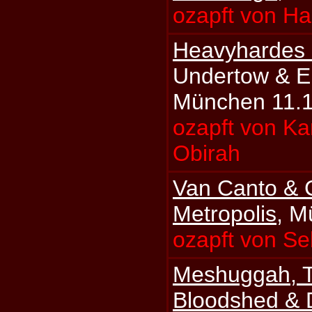
ozapft von H
Heavyhardes 
Undertow & E
München 11.
ozapft von Ka
Obirah
Van Canto & 
Metropolis
, M
ozapft von S
Meshuggah, T
Bloodshed & 