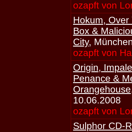
ozapft von Lo
Hokum, Over 
Box & Malicio
City
, München
ozapft von H
Origin, Impal
Penance & M
Orangehouse
10.06.2008
ozapft von Lo
Sulphor CD-R