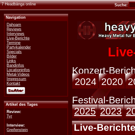
7 Headbänga online
Suche:
Navigation
Dahoam
Reviews
Interviews
Live-Berichte
Termine
Live
Partykalender
Specials
Bilder
Links
Bandinfos
Konzert-Berich
Locationinfos
Metal-Videos
2024
2020
2
Impressum
Kontakt
Festival-Berich
Artikel des Tages
2025
2023
2
Review:
Tyr
Live-Berichte
Interview:
Greifenstein