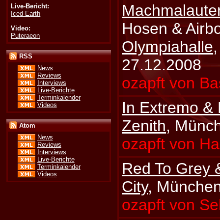
Machmalaute
Live-Bericht:
Iced Earth
Hosen & Airbo
Video:
Puteraeon
Olympiahalle
RSS
27.12.2008
News
Reviews
ozapft von Ba
Interviews
Live-Berichte
Terminkalender
In Extremo &
Videos
Zenith
, Münc
Atom
News
ozapft von H
Reviews
Interviews
Live-Berichte
Red To Grey 
Terminkalender
Videos
City
, München
ozapft von S