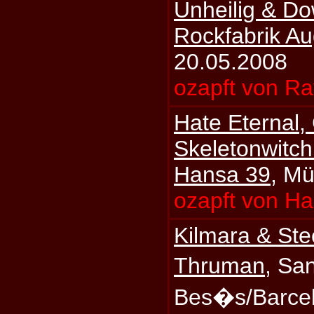
Unheilig & D
Rockfabrik A
20.05.2008
ozapft von Ra
Hate Eternal,
Skeletonwitc
Hansa 39
, M
ozapft von H
Kilmara & Ste
Thruman
, Sa
Bes�s/Barcel