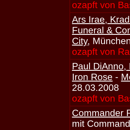
ozapft von Ba
Ars Irae, Kra
Funeral & Co
City
, München
ozapft von Ra
Paul DiAnno, 
Iron Rose
-
Me
28.03.2008
ozapft von Ba
Commander R
mit Commande