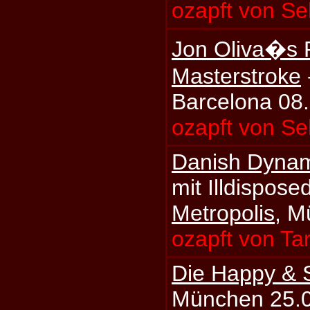
ozapft von S
Jon Oliva�s P
Masterstroke
Barcelona 08
ozapft von S
Danish Dynami
mit Illdispose
Metropolis
, M
ozapft von Ta
Die Happy & 
München 25.