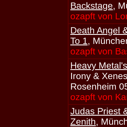
Backstage
, M
ozapft von Lo
Death Angel 
To 1
, Münche
ozapft von Ba
Heavy Metal's
Irony & Xenes
Rosenheim 0
ozapft von Ka
Judas Priest 
Zenith
, Münc