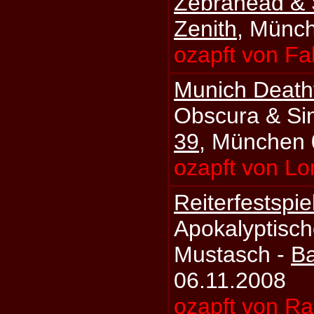
Zebrahead & 
Zenith
, Münc
ozapft von Fa
Munich Deathf
Obscura & Si
39
, München 
ozapft von Lo
Reiterfestspie
Apokalyptisch
Mustasch -
B
06.11.2008
ozapft von Ra