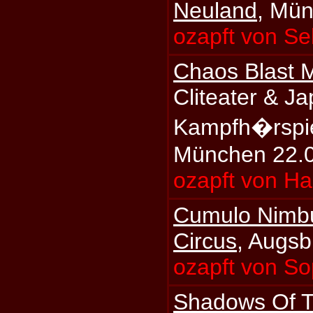
Neuland
, Mü
ozapft von S
Chaos Blast 
Cliteater & J
Kampfh�rspi
München 22.
ozapft von H
Cumulo Nimb
Circus
, Augsb
ozapft von S
Shadows Of T