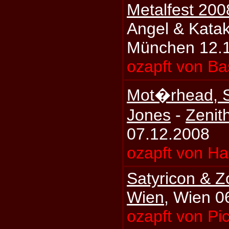
Metalfest 200
Angel & Kata
München 12.
ozapft von Ba
Mot�rhead, 
Jones
-
Zenit
07.12.2008
ozapft von H
Satyricon & Z
Wien
, Wien 0
ozapft von Pi