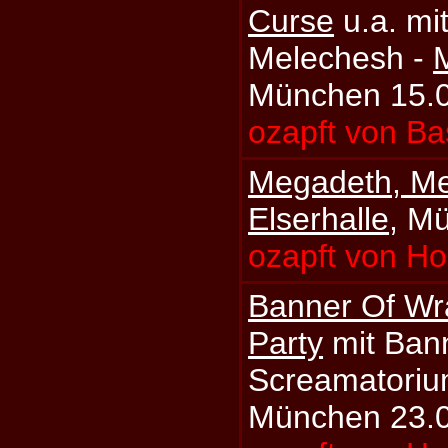
Curse
u.a. mi
Melechesh -
M
München 15.
ozapft von Ba
Megadeth, Me
Elserhalle
, M
ozapft von Ho
Banner Of Wr
Party
mit Ban
Screamatoriu
München 23.