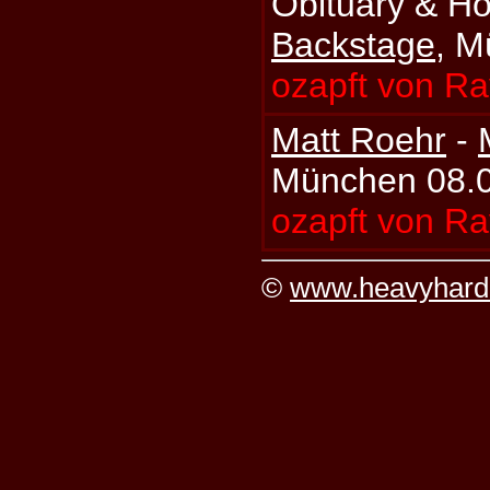
Obituary & Ho
Backstage
, M
ozapft von R
Matt Roehr
-
München 08.
ozapft von Ra
©
www.heavyhard