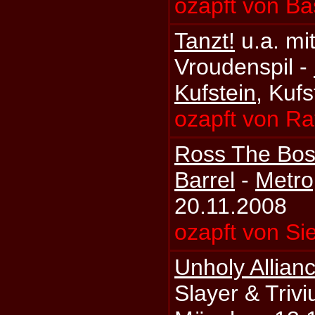
ozapft von Ba
Tanzt!
u.a. mi
Vroudenspil -
Kufstein
, Kuf
ozapft von Ra
Ross The Bos
Barrel
-
Metro
20.11.2008
ozapft von Si
Unholy Allianc
Slayer & Triv