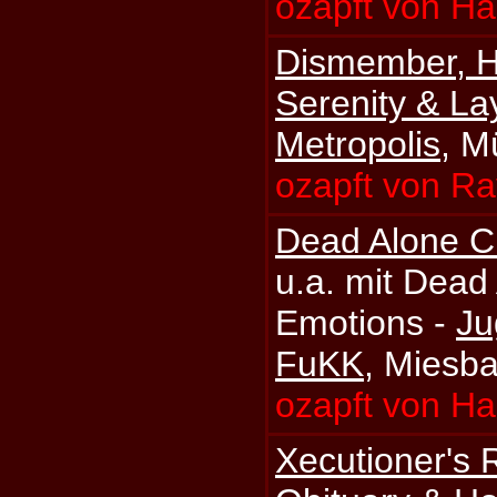
ozapft von H
Dismember, Ha
Serenity & L
Metropolis
, M
ozapft von Ra
Dead Alone C
u.a. mit Dead
Emotions -
Ju
FuKK
, Miesb
ozapft von H
Xecutioner's 