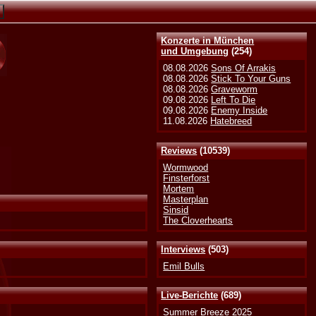
Konzerte in München
und Umgebung
(254)
08.08.2026
Sons Of Arrakis
08.08.2026
Stick To Your Guns
08.08.2026
Graveworm
09.08.2026
Left To Die
09.08.2026
Enemy Inside
11.08.2026
Hatebreed
Reviews
(10539)
Wormwood
Finsterforst
Mortem
Masterplan
Sinsid
The Cloverhearts
Interviews
(503)
Emil Bulls
Live-Berichte
(689)
Summer Breeze 2025