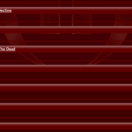
ecline
The Dead