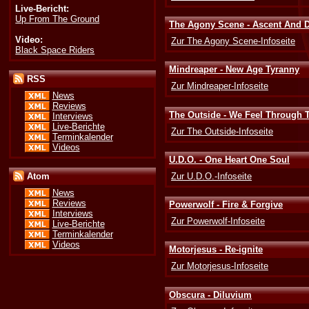
Live-Bericht:
Up From The Ground
The Agony Scene - Ascent And D
Video:
Zur The Agony Scene-Infoseite
Black Space Riders
Mindreaper - New Age Tyranny
RSS
Zur Mindreaper-Infoseite
News
Reviews
The Outside - We Feel Through 
Interviews
Live-Berichte
Zur The Outside-Infoseite
Terminkalender
Videos
U.D.O. - One Heart One Soul
Zur U.D.O.-Infoseite
Atom
News
Reviews
Powerwolf - Fire & Forgive
Interviews
Zur Powerwolf-Infoseite
Live-Berichte
Terminkalender
Videos
Motorjesus - Re-ignite
Zur Motorjesus-Infoseite
Obscura - Diluvium