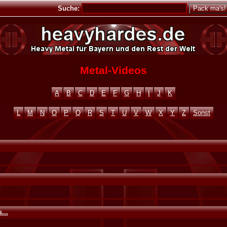
Suche:
Metal-Videos
A
B
C
D
E
F
G
H
I
J
K
L
M
N
O
P
Q
R
S
T
U
V
W
X
Y
Z
Sonst
...