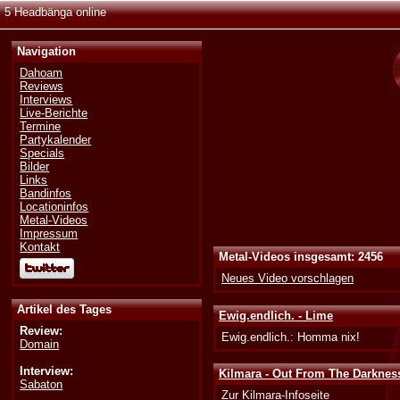
5 Headbänga online
Navigation
Dahoam
Reviews
Interviews
Live-Berichte
Termine
Partykalender
Specials
Bilder
Links
Bandinfos
Locationinfos
Metal-Videos
Impressum
Kontakt
Metal-Videos insgesamt: 2456
Neues Video vorschlagen
Artikel des Tages
Ewig.endlich. - Lime
Review:
Ewig.endlich.: Homma nix!
Domain
Interview:
Kilmara - Out From The Darkness
Sabaton
Zur Kilmara-Infoseite