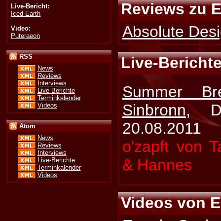
Reviews zu E
Live-Bericht:
Iced Earth
Absolute Des
Video:
Puteraeon
RSS
Live-Berichte
News
Reviews
Interviews
Summer Br
Live-Berichte
Terminkalender
Sinbronn
, D
Videos
20.08.2011
Atom
News
o'zapft von T
Reviews
Interviews
& Hannes
Live-Berichte
Terminkalender
Videos
Videos von E