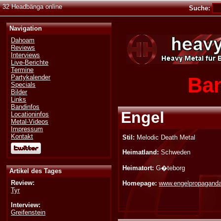
32 Headbänga online
Suche:
Navigation
Dahoam
Reviews
Interviews
Live-Berichte
Termine
Ban
Partykalender
Specials
Bilder
Links
Bandinfos
Engel
Locationinfos
Metal-Videos
Impressum
Kontakt
Stil:
Melodic Death Metal
Heimatland:
Schweden
Heimatort:
G�teborg
Artikel des Tages
Review:
Homepage:
www.engelpropagand
Tyr
Interview:
Greifenstein