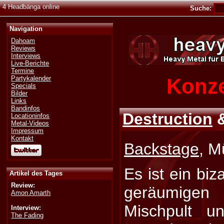
4 Headbänga online
Suche:
Navigation
Dahoam
Reviews
Interviews
Live-Berichte
Termine
Konze
Partykalender
Specials
Bilder
Links
Bandinfos
Destruction
Locationinfos
Metal-Videos
Impressum
Kontakt
Backstage
, M
Es ist ein biz
Artikel des Tages
Review:
geräumige
Amon Amarth
Mischpult 
Interview:
The Fading