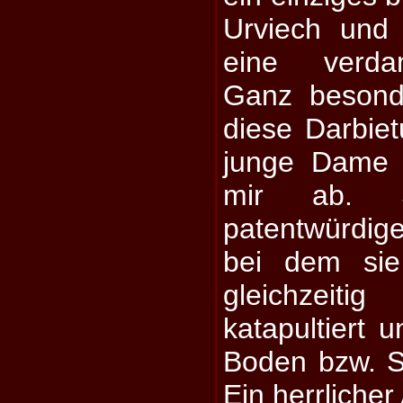
Urviech und 
eine verda
Ganz besonde
diese Darbiet
junge Dame 
mir ab. S
patentwürdi
bei dem si
gleichzei
katapultiert 
Boden bzw. S
Ein herrlicher