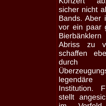
Konzert abz
sicher nicht a
Bands. Aber 
vor ein paar 
Bierbänkler
Abriss zu v
schaffen eb
durch pr
Überzeugun
legendäre 
Institution.
stellt anges
im Vorfeld