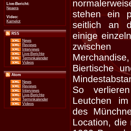
normalerwei
Live-Bericht:
Neaera
stehen ein p
Video:
Kamelot
seitlich an
einige einzel
RSS
News
zwische
Reviews
Interviews
Live-Berichte
Merchandise
Terminkalender
Videos
Biertische u
Atom
Mindestabsta
News
Reviews
So verlier
Interviews
Live-Berichte
Leutchen im
Terminkalender
Videos
des Münchne
Location, die