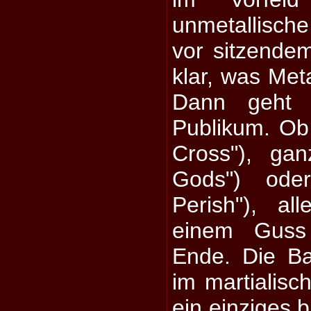
unmetallisch
vor sitzende
klar, was Meta
Dann geht
Publikum. Ob 
Cross"), ga
Gods") ode
Perish"), al
einem Guss
Ende. Die Ba
im martialisc
ein einziges b