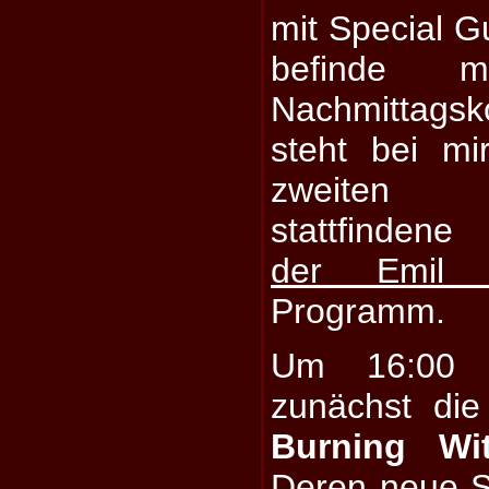
mit Special G
befinde 
Nachmittags
steht bei mi
zweit
stattfinde
der Emil B
Programm.
Um 16:00 
zunächst di
Burning Wi
Deren neue 