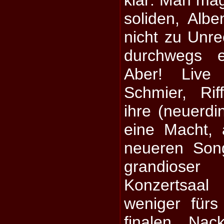
klar: Man mag
soliden, Albe
nicht zu Unre
durchwegs e
Aber! Live
Schmier, Ri
ihre (neuerdin
eine Macht,
neueren Son
grandiose
Konzertsaa
weniger für
finalen Nac