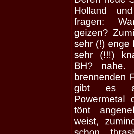
Holland und
fragen: W
geizen? Zumi
sehr (!) enge
sehr (!!!) k
BH? nahe. H
brennenden F
gibt es 
Powermetal 
tönt angene
weist, zumind
schon thra