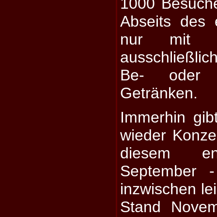
1000 Besuche
Abseits des 
nur mit M
ausschließl
Be- oder 
Getränken.
Immerhin gib
wieder Konze
diesem eng
September -
inzwischen lei
Stand Novem