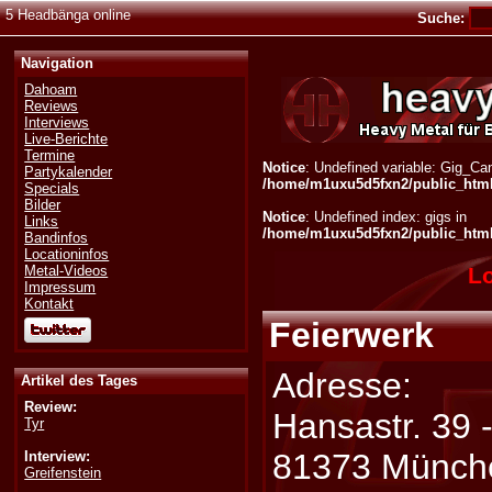
5 Headbänga online
Suche:
Navigation
Dahoam
Reviews
Interviews
Live-Berichte
Termine
Notice
: Undefined variable: Gig_Can
Partykalender
/home/m1uxu5d5fxn2/public_html/
Specials
Bilder
Notice
: Undefined index: gigs in
Links
/home/m1uxu5d5fxn2/public_html/
Bandinfos
Locationinfos
Lo
Metal-Videos
Impressum
Kontakt
Feierwerk
Adresse:
Artikel des Tages
Review:
Hansastr. 39 
Tyr
81373 Münch
Interview:
Greifenstein