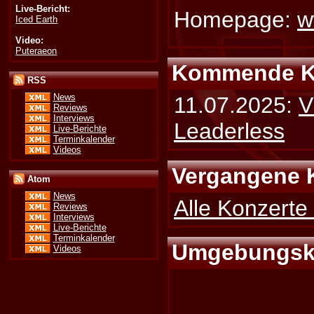
Live-Bericht:
Homepage:
w
Iced Earth
Video:
Puteraeon
Kommende K
RSS
News
11.07.2025:
V
Reviews
Interviews
Leaderless
Live-Berichte
Terminkalender
Videos
Vergangene 
Atom
News
Alle Konzerte
Reviews
Interviews
Live-Berichte
Terminkalender
Umgebungsk
Videos