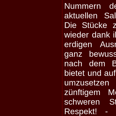
Nummern d
aktuellen S
Die Stücke 
wieder dank ih
erdigen Aus
ganz bewuss
nach dem B
bietet und au
umzusetzen
zünftigem M
schweren St
Respekt! - 