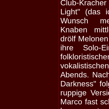
Club-Krache
Light" (das 
Wunsch mei
Knaben mittl
drölf Melonen 
ihre Solo-E
folklorist
vokalistisc
Abends. Nach
Darkness" fol
ruppige Versi
Marco fast sc