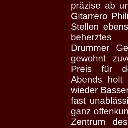
präzise ab un
Gitarrero Phi
Stellen eben
beherztes
Drummer Ger
gewohnt zuv
Preis für 
Abends holt 
wieder Basser
fast unabläss
ganz offenkun
Zentrum de