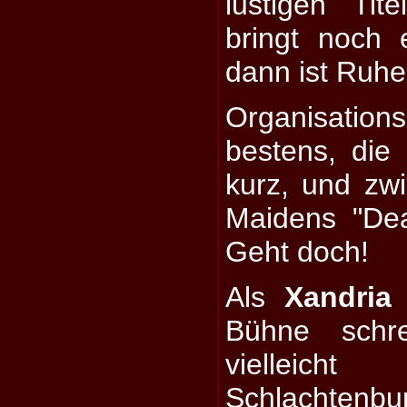
lustigen Ti
bringt noch 
dann ist Ruhe
Organisation
bestens, di
kurz, und zwi
Maidens "De
Geht doch!
Als
Xandria
s
Bühne schre
viellei
Schlachtenbu