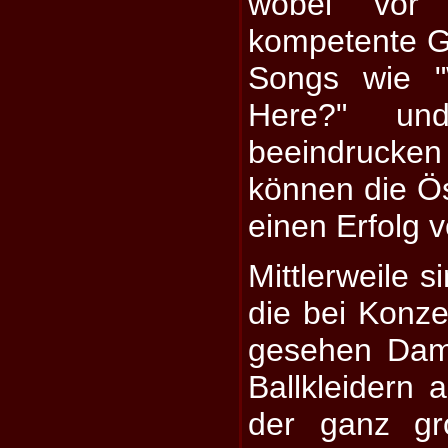
wobei vor
kompetente G
Songs wie 
Here?" un
beeindrucke
können die Ö
einen Erfolg 
Mittlerweile 
die bei Konze
gesehen Dam
Ballkleidern
der ganz gr