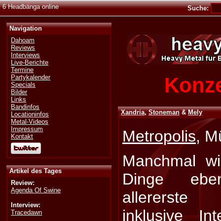
6 Headbänga online
Suche:
Navigation
Dahoam
Reviews
Interviews
Live-Berichte
Termine
Konze
Partykalender
Specials
Bilder
Links
Bandinfos
Xandria
,
Stoneman
&
Mely
Locationinfos
Metal-Videos
Impressum
Metropolis
, M
Kontakt
Manchmal wi
Artikel des Tages
Dinge ebe
Review:
Agenda Of Swine
allererste
Interview:
inklusive In
Tracedawn