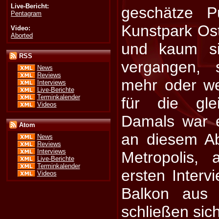
Live-Bericht:
geschätze P
Pentagram
Kunstpark Os
Video:
Aborted
und kaum si
RSS
vergangen, 
News
Reviews
mehr oder w
Interviews
Live-Berichte
Terminkalender
für die glei
Videos
Damals war 
Atom
an diesem A
News
Reviews
Interviews
Metropolis,
Live-Berichte
Terminkalender
ersten Inter
Videos
Balkon aus 
schließen sich