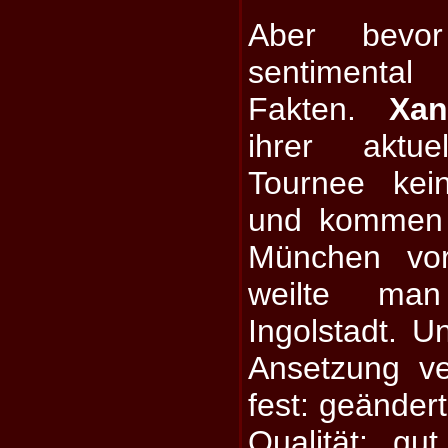
Aber bevo
sentimental
Fakten.
Xan
ihrer aktue
Tournee kei
und kommen 
München vor
weilte ma
Ingolstadt. 
Ansetzung ver
fest: geändert
Qualität: gu