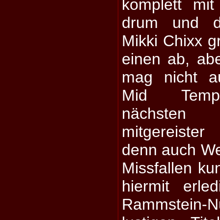
komplett mi
drum und d
Mikki Chixx gr
einen ab, abe
mag nicht a
Mid Tempo
nächsten
mitgereister
denn auch Wer
Missfallen k
hiermit erled
Rammstein