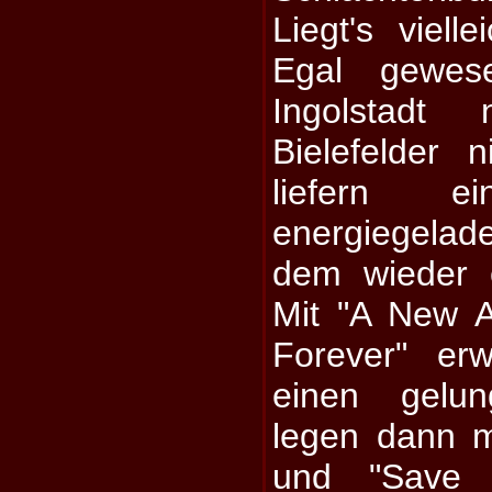
Liegt's viel
Egal gewes
Ingolstad
Bielefelder 
liefern ei
energiegelade
dem wieder e
Mit "A New 
Forever" er
einen gelu
legen dann m
und "Save 