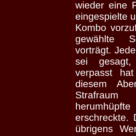
wieder eine 
eingespielte 
Kombo vorzuf
gewählte S
vorträgt. Jede
sei gesag
verpasst ha
diesem Abe
Strafrau
herumhüpf
erschreckte. 
übrigens We