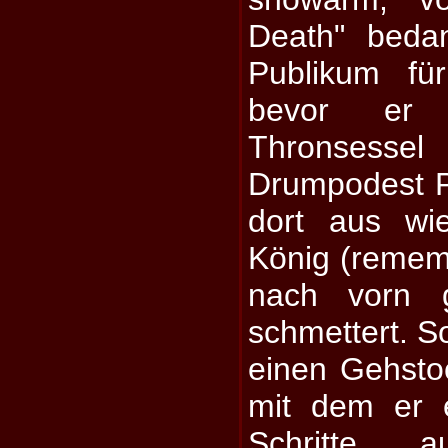
Death" beda
Publikum für
bevor er 
Thronse
Drumpodest P
dort aus wie
König (remem
nach vorn 
schmettert. S
einen Gehsto
mit dem er e
Schritte 