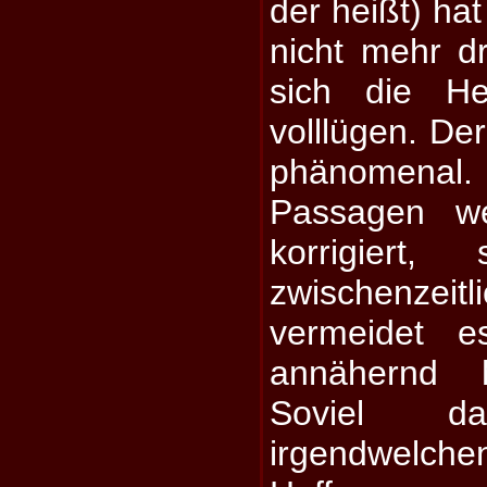
der heißt) ha
nicht mehr dr
sich die He
volllügen. Der
phänomena
Passagen w
korrigiert
zwischenzeitl
vermeidet 
annähernd 
Soviel 
irgendwel