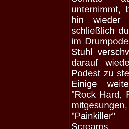
unternimmt,
hin wieder
schließlich d
im Drumpodes
Stuhl versch
darauf wied
Podest zu st
Einige weit
"Rock Hard, R
mitgesungen,
"Painkille
Screams 