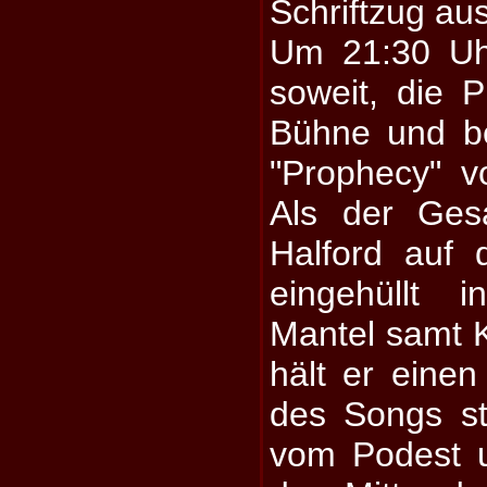
Schriftzug au
Um 21:30 Uhr
soweit, die P
Bühne und be
"Prophecy" v
Als der Gesa
Halford auf 
eingehüllt 
Mantel samt 
hält er eine
des Songs st
vom Podest un