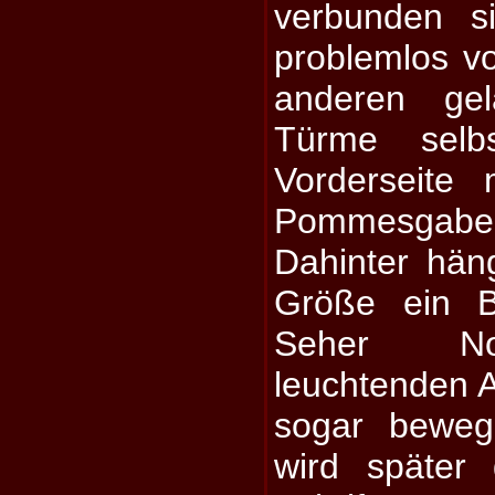
verbunden s
problemlos 
anderen ge
Türme selb
Vorderseite 
Pommesgabel
Dahinter hän
Größe ein B
Seher No
leuchtenden A
sogar beweg
wird später