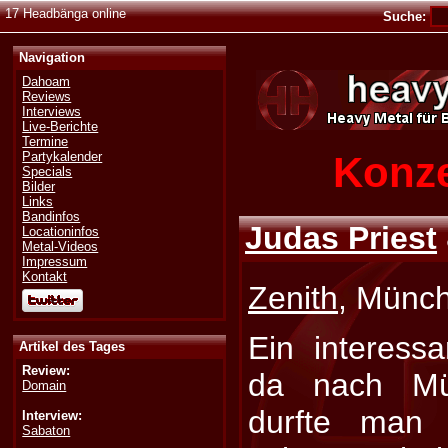
17 Headbänga online
Suche:
Navigation
Dahoam
Reviews
Interviews
Live-Berichte
Termine
Konze
Partykalender
Specials
Bilder
Links
Bandinfos
Judas Priest
Locationinfos
Metal-Videos
Impressum
Kontakt
Zenith
, Münc
Ein interess
Artikel des Tages
Review:
da nach Mü
Domain
durfte man 
Interview:
Sabaton