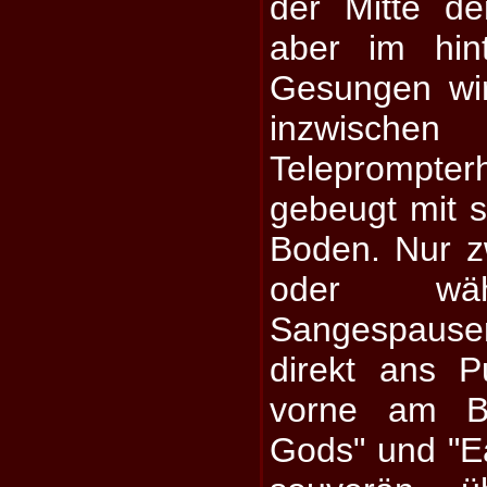
der Mitte de
aber im hin
Gesungen wir
inzwisch
Teleprompter
gebeugt mit s
Boden. Nur 
oder wäh
Sangespause
direkt ans P
vorne am Bü
Gods" und "E