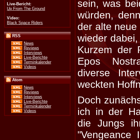
sein, was be
Live-Bericht:
Up From The Ground
würden, den
Video:
Black Space Riders
der alte neue
wieder dabei, 
RSS
News
Kurzem der 
Reviews
Interviews
Live-Berichte
Epos Nost
Terminkalender
Videos
diverse Inte
Atom
weckten Hoff
News
Reviews
Interviews
Doch zunäch
Live-Berichte
Terminkalender
ich in der Hal
Videos
die Jungs i
"Vengeance 