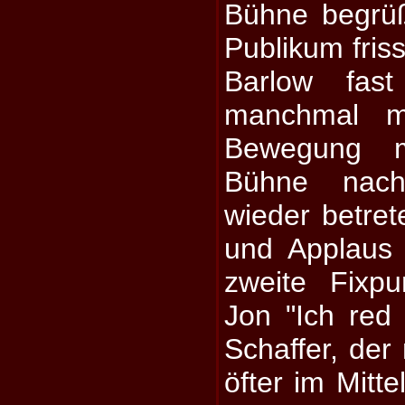
Bühne begrü
Publikum fris
Barlow fas
manchmal m
Bewegung 
Bühne nach
wieder betret
und Applaus 
zweite Fixpu
Jon "Ich red
Schaffer, der
öfter im Mitte