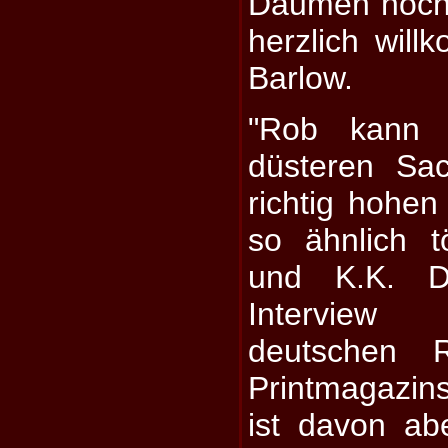
Daumen hoch
herzlich wil
Barlow.
"Rob kann a
düsteren Sa
richtig hohe
so ähnlich 
und K.K. D
Interview
deutschen 
Printmagazin
ist davon ab