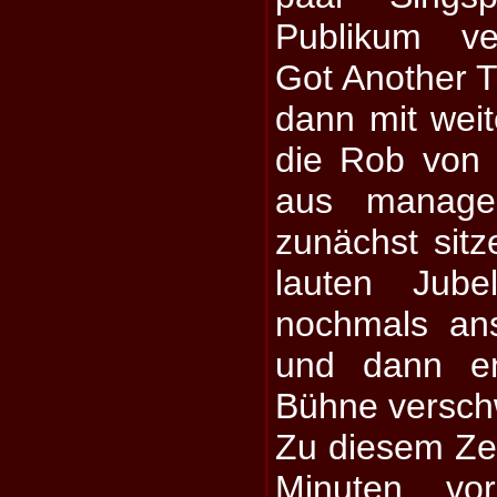
Publikum ver
Got Another 
dann mit weit
die Rob von
aus managed
zunächst sit
lauten Jube
nochmals an
und dann en
Bühne versch
Zu diesem Zei
Minuten vo