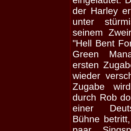
eingeläutet. 
der Harley er
unter stürm
seinem Zwei
"Hell Bent Fo
Green Manal
ersten Zugab
wieder versc
Zugabe wird
durch Rob dom
einer Deut
Bühne betritt,
paar Sings