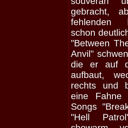
souverän 
gebracht, a
fehlenden
schon deutli
"Between Th
Anvil" schwe
die er auf 
aufbaut, we
rechts und b
eine Fahne 
Songs "Brea
"Hell Patro
showarm, v