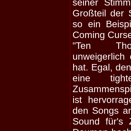
seiner Stimm
Großteil der 
so ein Beisp
Coming Curse
"Ten Tho
unweigerlich
hat. Egal, de
eine tig
Zusammenspie
ist hervorra
den Songs a
Sound für's 