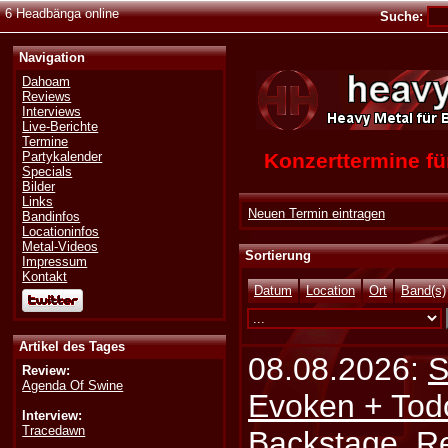
6 Headbänga online
Suche:
Navigation
Dahoam
Reviews
Interviews
Live-Berichte
Termine
Konzerttermine 
Partykalender
Specials
Bilder
Links
Neuen Termin eintragen
Bandinfos
Locationinfos
Metal-Videos
Sortierung
Impressum
Kontakt
Datum
Location
Ort
Band(s)
Artikel des Tages
08.08.2026:
S
Review:
Agenda Of Swine
Evoken + Tod
Interview:
Tracedawn
Backstage, Rei