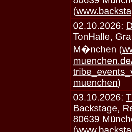
80639 Münch
(
www.backsta
02.10.2026:
D
TonHalle, Graf
M�nchen (
ww
muenchen.de/
tribe_events_
muenchen
)
03.10.2026:
T
Backstage, Rei
80639 Münch
(
www.backsta