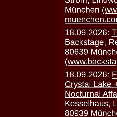
Strom, Lindwu
München (
ww
muenchen.c
18.09.2026:
T
Backstage, Rei
80639 Münch
(
www.backsta
18.09.2026:
F
Crystal Lake 
Nocturnal Affa
Kesselhaus, Li
80939 Münch