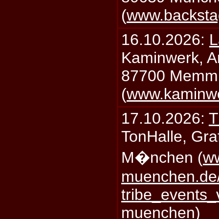
(
www.backsta
16.10.2026:
L
Kaminwerk, A
87700 Memm
(
www.kaminw
17.10.2026:
T
TonHalle, Graf
M�nchen (
ww
muenchen.de/
tribe_events_
muenchen
)