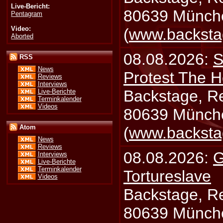
Live-Bericht:
80639 Münch
Pentagram
Video:
(
www.backsta
Aborted
08.08.2026:
S
RSS
News
Protest The H
Reviews
Interviews
Backstage, Rei
Live-Berichte
Terminkalender
Videos
80639 Münch
Atom
(
www.backsta
News
Reviews
08.08.2026:
G
Interviews
Live-Berichte
Terminkalender
Tortureslave
Videos
Backstage, Rei
80639 Münch