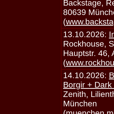
Backstage, Rei
80639 Münch
(
www.backsta
13.10.2026:
I
Rockhouse, S
Hauptstr. 46,
(
www.rockhou
14.10.2026:
B
Borgir + Dark
Zenith, Lilien
München
(
muenchen.mo