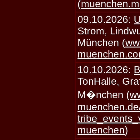
(
muenchen.mo
09.10.2026:
U
Strom, Lindwu
München (
ww
muenchen.c
10.10.2026:
B
TonHalle, Graf
M�nchen (
ww
muenchen.de/
tribe_events_
muenchen
)