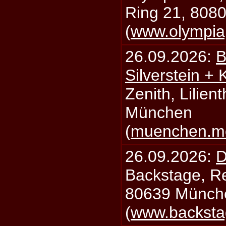
Ring 21, 808
(
www.olympia
26.09.2026:
B
Silverstein +
Zenith, Lilien
München
(
muenchen.mo
26.09.2026:
D
Backstage, Rei
80639 Münch
(
www.backsta