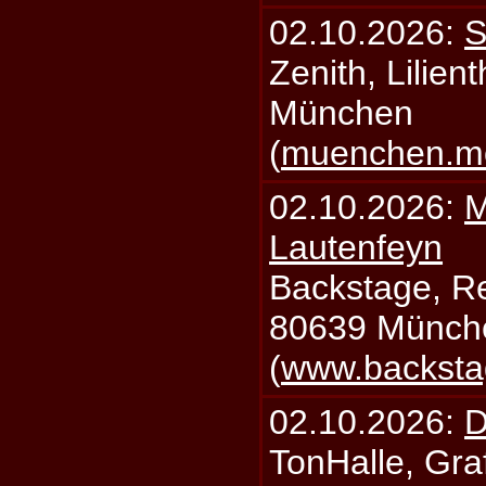
02.10.2026:
S
Zenith, Lilien
München
(
muenchen.mo
02.10.2026:
M
Lautenfeyn
Backstage, Rei
80639 Münch
(
www.backsta
02.10.2026:
D
TonHalle, Graf