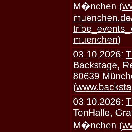
M�nchen (
ww
muenchen.de/
tribe_events_
muenchen
)
03.10.2026:
T
Backstage, Rei
80639 Münch
(
www.backsta
03.10.2026:
T
TonHalle, Graf
M�nchen (
ww