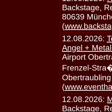
Backstage, Rei
80639 Münch
(
www.backsta
12.08.2026:
T
Angel + Meta
Airport Obertr
Frenzel-Stra
Obertraublin
(
www.eventhal
12.08.2026:
M
Backstage, Rei