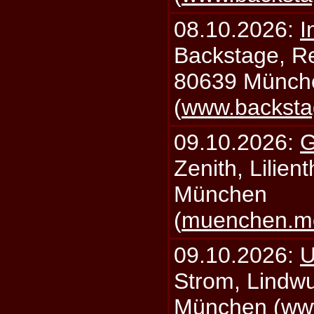
08.10.2026:
I
Backstage, Rei
80639 Münch
(
www.backsta
09.10.2026:
G
Zenith, Lilien
München
(
muenchen.mo
09.10.2026:
U
Strom, Lindwu
München (
ww