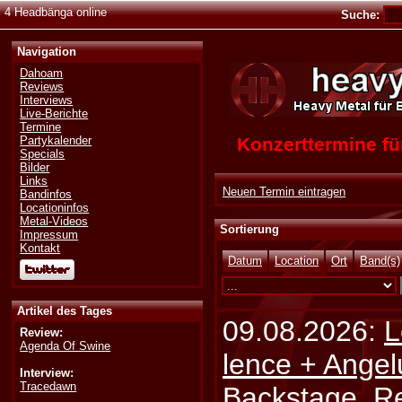
4 Headbänga online
Suche:
Navigation
Dahoam
Reviews
Interviews
Live-Berichte
Termine
Konzerttermine 
Partykalender
Specials
Bilder
Links
Neuen Termin eintragen
Bandinfos
Locationinfos
Metal-Videos
Sortierung
Impressum
Kontakt
Datum
Location
Ort
Band(s)
Artikel des Tages
09.08.2026:
L
Review:
Agenda Of Swine
lence + Angel
Interview:
Tracedawn
Backstage, Rei