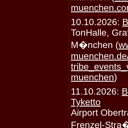
muenchen.c
10.10.2026:
B
TonHalle, Graf
M�nchen (
ww
muenchen.de/
tribe_events_
muenchen
)
11.10.2026:
B
Tyketto
Airport Obertr
Frenzel-Stra