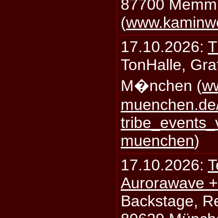
87700 Memm
(
www.kaminw
17.10.2026:
T
TonHalle, Graf
M�nchen (
ww
muenchen.de/
tribe_events_
muenchen
)
17.10.2026:
T
Aurorawave +
Backstage, Rei