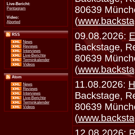
Live-Bericht:
80639 Münch
Pentagram
Video:
(
www.backsta
Aborted
09.08.2026:
E
RSS
News
Backstage, Rei
Reviews
Interviews
80639 Münch
Live-Berichte
Terminkalender
Videos
(
www.backsta
Atom
11.08.2026:
H
News
Reviews
Backstage, Rei
Interviews
Live-Berichte
Terminkalender
80639 Münch
Videos
(
www.backsta
12.08.2026:
R