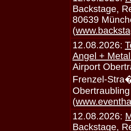
Backstage, Rei
80639 Münch
(
www.backsta
12.08.2026:
T
Angel + Meta
Airport Obertr
Frenzel-Stra
Obertraublin
(
www.eventhal
12.08.2026:
M
Backstage, Rei