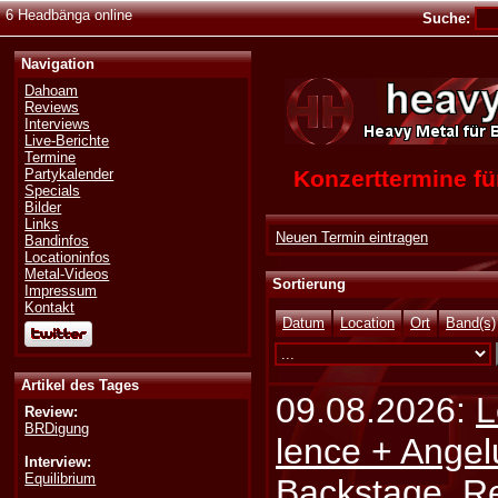
6 Headbänga online
Suche:
Navigation
Dahoam
Reviews
Interviews
Live-Berichte
Termine
Konzerttermine 
Partykalender
Specials
Bilder
Links
Neuen Termin eintragen
Bandinfos
Locationinfos
Metal-Videos
Sortierung
Impressum
Kontakt
Datum
Location
Ort
Band(s)
Artikel des Tages
09.08.2026:
L
Review:
BRDigung
lence + Angel
Interview:
Equilibrium
Backstage, Rei