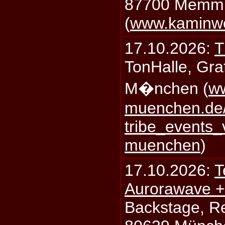
87700 Memm
(
www.kaminw
17.10.2026:
T
TonHalle, Graf
M�nchen (
ww
muenchen.de/
tribe_events_
muenchen
)
17.10.2026:
T
Aurorawave +
Backstage, Rei