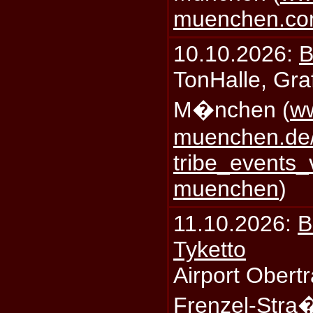
muenchen.c
10.10.2026:
B
TonHalle, Graf
M�nchen (
ww
muenchen.de/
tribe_events_
muenchen
)
11.10.2026:
B
Tyketto
Airport Obertr
Frenzel-Stra