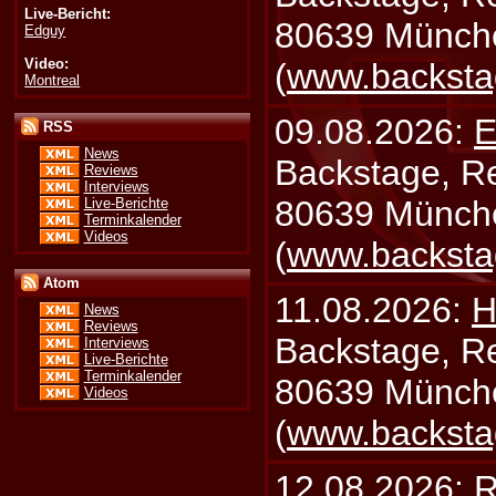
Live-Bericht:
80639 Münch
Edguy
Video:
(
www.backsta
Montreal
09.08.2026:
E
RSS
News
Backstage, Rei
Reviews
Interviews
80639 Münch
Live-Berichte
Terminkalender
Videos
(
www.backsta
Atom
11.08.2026:
H
News
Reviews
Backstage, Rei
Interviews
Live-Berichte
Terminkalender
80639 Münch
Videos
(
www.backsta
12.08.2026:
R