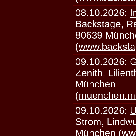
08.10.2026:
I
Backstage, Rei
80639 Münch
(
www.backsta
09.10.2026:
G
Zenith, Lilien
München
(
muenchen.mo
09.10.2026:
U
Strom, Lindwu
München (
ww