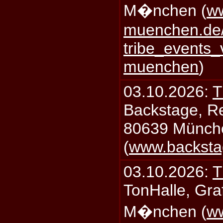
M�nchen (
ww
muenchen.de/
tribe_events_
muenchen
)
03.10.2026:
T
Backstage, Rei
80639 Münch
(
www.backsta
03.10.2026:
T
TonHalle, Graf
M�nchen (
ww