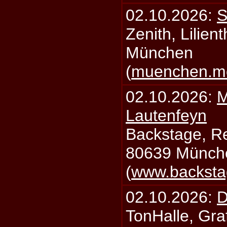
02.10.2026:
S
Zenith, Lilien
München
(
muenchen.mo
02.10.2026:
M
Lautenfeyn
Backstage, Rei
80639 Münch
(
www.backsta
02.10.2026:
D
TonHalle, Graf