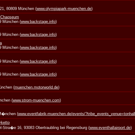
 21, 80809 München (
www.olympiapark-muenchen.de
)
+ Chaoseum
39 München (
www.backstage.info
)
39 München (
www.backstage.info
)
a
39 München (
www.backstage.info
)
39 München (
www.backstage.info
)
39 München (
www.backstage.info
)
München (
muenchen.motorworld.de
)
nchen (
www.strom-muenchen.com
)
 M�nchen (
www.eventfabrik-muenchen.de/events/?tribe_events_venue=tonha
yketto
zel-Stra�e 16, 93083 Obertraubling bei Regensburg (
www.eventhallairport.de
)