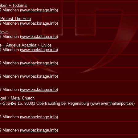
oken + Todomal
39 München (
www.backstage.info
)
 Protest The Hero
39 München (
www.backstage.info
)
lave
39 München (
www.backstage.info
)
e + Angelus Apatrida + Livlos
39 München (
www.backstage.info
)
39 München (
www.backstage.info
)
39 München (
www.backstage.info
)
39 München (
www.backstage.info
)
gel + Metal Church
zel-Stra�e 16, 93083 Obertraubling bei Regensburg (
www.eventhallairport.de
)
39 München (
www.backstage.info
)
39 München (
www.backstage.info
)