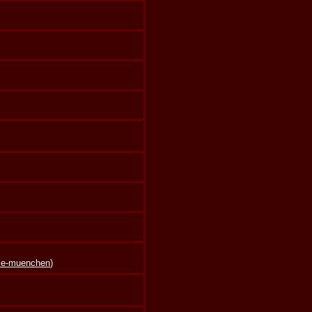
lle-muenchen
)