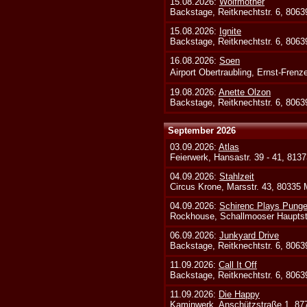
15.08.2026:
Wolfmother
Backstage, Reitknechtstr. 6, 806
15.08.2026:
Ignite
Backstage, Reitknechtstr. 6, 806
16.08.2026:
Soen
Airport Obertraubling, Ernst-Fren
19.08.2026:
Anette Olzon
Backstage, Reitknechtstr. 6, 806
September 2026
03.09.2026:
Atlas
Feierwerk, Hansastr. 39 - 41, 813
04.09.2026:
Stahlzeit
Circus Krone, Marsstr. 43, 80335
04.09.2026:
Schirenc Plays Punge
Rockhouse, Schallmooser Hauptstr
06.09.2026:
Junkyard Drive
Backstage, Reitknechtstr. 6, 806
11.09.2026:
Call It Off
Backstage, Reitknechtstr. 6, 806
11.09.2026:
Die Happy
Kaminwerk, Anschützstraße 1, 8