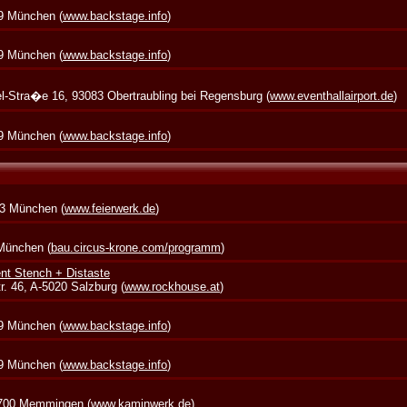
39 München (
www.backstage.info
)
39 München (
www.backstage.info
)
zel-Stra�e 16, 93083 Obertraubling bei Regensburg (
www.eventhallairport.de
)
39 München (
www.backstage.info
)
73 München (
www.feierwerk.de
)
 München (
bau.circus-krone.com/programm
)
nt Stench + Distaste
. 46, A-5020 Salzburg (
www.rockhouse.at
)
39 München (
www.backstage.info
)
39 München (
www.backstage.info
)
7700 Memmingen (
www.kaminwerk.de
)