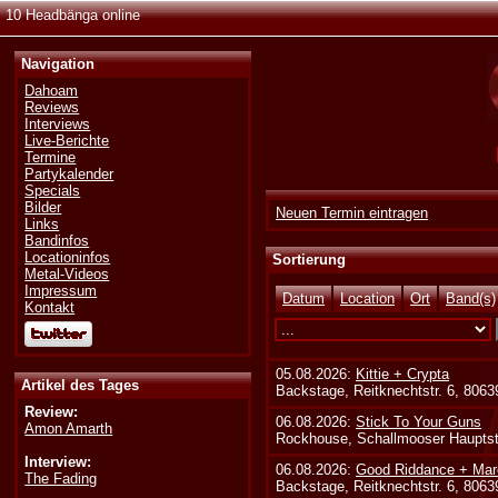
10 Headbänga online
Navigation
Dahoam
Reviews
Interviews
Live-Berichte
Termine
Partykalender
Specials
Bilder
Neuen Termin eintragen
Links
Bandinfos
Locationinfos
Sortierung
Metal-Videos
Impressum
Datum
Location
Ort
Band(s)
Kontakt
05.08.2026:
Kittie + Crypta
Artikel des Tages
Backstage, Reitknechtstr. 6, 806
Review:
06.08.2026:
Stick To Your Guns
Amon Amarth
Rockhouse, Schallmooser Hauptstr
Interview:
06.08.2026:
Good Riddance + Mar
The Fading
Backstage, Reitknechtstr. 6, 806