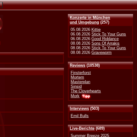
Konzerte in München
und Umgebung
(257)
05.08.2026
Kittie
06.08.2026
Stick To Your Guns
06.08.2026
Good Riddance
g
08.08.2026
Sons Of Arrakis
08.08.2026
Stick To Your Guns
08.08.2026
Graveworm
Reviews
(10538)
Finsterforst
Mortem
Masterplan
Sinsid
The Cloverhearts
Mork
Interviews
(503)
Emil Bulls
Live-Berichte
(689)
Summer Breeze 2025