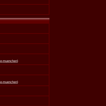
lle-muenchen
)
lle-muenchen
)