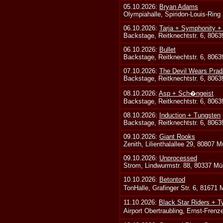
05.10.2026:
Bryan Adams
Olympiahalle, Spiridon-Louis-Ring
06.10.2026:
Tarja + Symphonity 
Backstage, Reitknechtstr. 6, 806
06.10.2026:
Bullet
Backstage, Reitknechtstr. 6, 806
07.10.2026:
The Devil Wears Prad
Backstage, Reitknechtstr. 6, 806
08.10.2026:
Asp + Sch�ngeist
Backstage, Reitknechtstr. 6, 806
08.10.2026:
Induction + Tungsten
Backstage, Reitknechtstr. 6, 806
09.10.2026:
Giant Rooks
Zenith, Lilienthalallee 29, 80807 
09.10.2026:
Unprocessed
Strom, Lindwurmstr. 88, 80337 Mü
10.10.2026:
Betontod
TonHalle, Grafinger Str. 6, 81671
11.10.2026:
Black Star Riders + T
Airport Obertraubling, Ernst-Fren