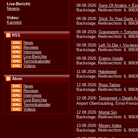
Live-Bericht:
08.08.2026:
Sons Of Arrakis + Ev
Neaera
Backstage, Reitknechtstr. 6, 806
Video:
08.08.2026:
Stick To Your Guns +
Kamelot
Backstage, Reitknechtstr. 6, 806
08.08.2026:
Graveworm + Tortures
RSS
Backstage, Reitknechtstr. 6, 806
News
09.08.2026:
Left To Die + Vio-lenc
Reviews
Backstage, Reitknechtstr. 6, 806
Interviews
Live-Berichte
09.08.2026:
Enemy Inside
Terminkalender
Backstage, Reitknechtstr. 6, 806
Videos
11.08.2026:
Hatebreed
Backstage, Reitknechtstr. 6, 806
Atom
12.08.2026:
Rose Tattoo
News
Backstage, Reitknechtstr. 6, 806
Reviews
Interviews
12.08.2026:
Testament + Death An
Live-Berichte
Airport Obertraubling, Ernst-Fren
Terminkalender
Videos
12.08.2026:
Mortal Sin
Backstage, Reitknechtstr. 6, 806
13.08.2026:
Misery Index
Backstage, Reitknechtstr. 6, 806