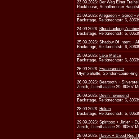
23.09.2026:
Der Weg Einer Freihei
Rockhouse, Schallmooser Hauptstr
23.09.2026:
Allegaeon + Gorod +
Backstage, Reitknechtstr. 6, 806
24.09.2026:
Bloodsucking Zombie
Backstage, Reitknechtstr. 6, 806
25.09.2026:
Shadow Of Intent + A
Backstage, Reitknechtstr. 6, 806
25.09.2026:
Lake Malice
Backstage, Reitknechtstr. 6, 806
26.09.2026:
Evanescence
Olympiahalle, Spiridon-Louis-Ring
26.09.2026:
Beartooth + Silverste
Zenith, Lilienthalallee 29, 80807 
26.09.2026:
Devin Townsend
Backstage, Reitknechtstr. 6, 806
28.09.2026:
Haken
Backstage, Reitknechtstr. 6, 806
29.09.2026:
Spiritbox + Jinjer + D
Zenith, Lilienthalallee 29, 80807 
29.09.2026:
Havok + Blood Red Th