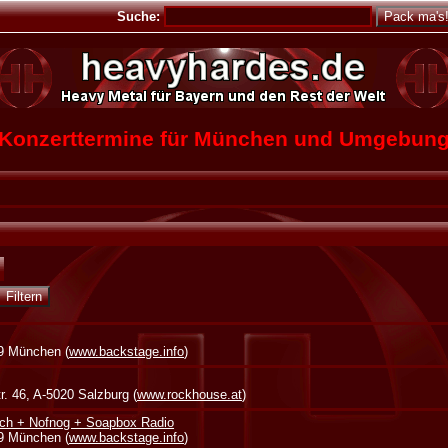
Suche:
Konzerttermine für München und Umgebun
39 München (
www.backstage.info
)
. 46, A-5020 Salzburg (
www.rockhouse.at
)
ch + Nofnog + Soapbox Radio
39 München (
www.backstage.info
)