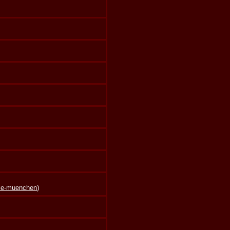
lle-muenchen
)