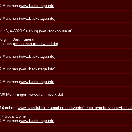
39 München (
www.backstage.info
)
39 München (
www.backstage.info
)
. 46, A-5020 Salzburg (
www.rockhouse.at
)
rgir + Dark Funeral
München (
muenchen.motorworld.de
)
39 München (
www.backstage.info
)
39 München (
www.backstage.info
)
39 München (
www.backstage.info
)
7700 Memmingen (
www.kaminwerk.de
)
 M�nchen (
www.eventfabrik-muenchen.de/events/?tribe_events_venue=tonha
 + Sugar Spine
39 München (
www.backstage.info
)