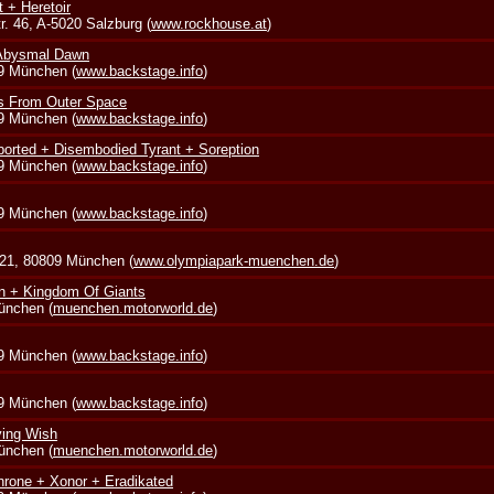
t + Heretoir
. 46, A-5020 Salzburg (
www.rockhouse.at
)
 Abysmal Dawn
39 München (
www.backstage.info
)
s From Outer Space
39 München (
www.backstage.info
)
borted + Disembodied Tyrant + Soreption
39 München (
www.backstage.info
)
39 München (
www.backstage.info
)
 21, 80809 München (
www.olympiapark-muenchen.de
)
in + Kingdom Of Giants
München (
muenchen.motorworld.de
)
39 München (
www.backstage.info
)
39 München (
www.backstage.info
)
ying Wish
München (
muenchen.motorworld.de
)
rone + Xonor + Eradikated