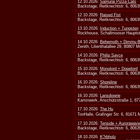
12.10.2026:
Samurai Pizza Cats
Backstage, Reitknechtstr. 6, 806
12.10.2026:
Raised Fist
Backstage, Reitknechtstr. 6, 806
13.10.2026:
Induction + Tungsten
Rockhouse, Schallmooser Hauptstr
14.10.2026:
Behemoth + Dimmu Bo
Zenith, Lilienthalallee 29, 80807 
14.10.2026:
Philip Sayce
Backstage, Reitknechtstr. 6, 806
15.10.2026:
Monolord + Dopelord
Backstage, Reitknechtstr. 6, 806
16.10.2026:
Shoreline
Backstage, Reitknechtstr. 6, 806
16.10.2026:
Lansdowne
Kaminwerk, Anschützstraße 1, 8
17.10.2026:
The Hu
TonHalle, Grafinger Str. 6, 81671
17.10.2026:
Tenside + Aurorawave
Backstage, Reitknechtstr. 6, 806
18.10.2026:
K?rbholz