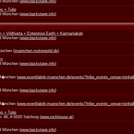
39 München (
www.backstage.info
)
s + Tulip
39 München (
www.backstage.info
)
 + Vildhjarta + Enterprise Earth + Karmanjakah
39 München (
www.backstage.info
)
München (
muenchen.motorworld.de
)
yn
39 München (
www.backstage.info
)
 M�nchen (
www.eventfabrik-muenchen.de/events/?tribe_events_venue=tonha
39 München (
www.backstage.info
)
 M�nchen (
www.eventfabrik-muenchen.de/events/?tribe_events_venue=tonha
s + Tulip
. 46, A-5020 Salzburg (
www.rockhouse.at
)
39 München (
www.backstage.info
)