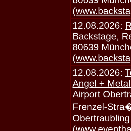
(
www.backsta
12.08.2026:
R
Backstage, Rei
80639 Münch
(
www.backsta
12.08.2026:
T
Angel + Meta
Airport Obertr
Frenzel-Stra
Obertraublin
(
www.eventhal