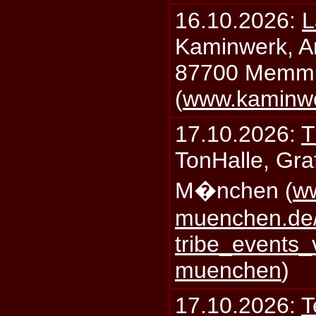
16.10.2026:
L
Kaminwerk, A
87700 Memm
(
www.kaminw
17.10.2026:
T
TonHalle, Graf
M�nchen (
ww
muenchen.de/
tribe_events_
muenchen
)
17.10.2026:
T