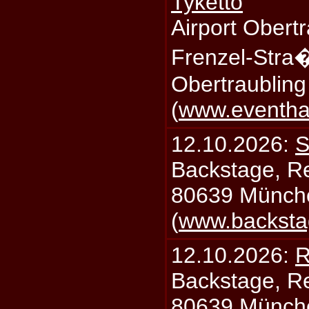
Tyketto
Airport Obertr
Frenzel-Stra
Obertraublin
(
www.eventhal
12.10.2026:
S
Backstage, Rei
80639 Münch
(
www.backsta
12.10.2026:
R
Backstage, Rei
80639 Münch