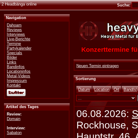
2 Headbänga online
Suche:
Navigation
Dahoam
Reviews
Interviews
Live-Berichte
Termine
Konzerttermine 
Partykalender
Specials
Bilder
Links
Neuen Termin eintragen
Bandinfos
Locationinfos
Metal-Videos
Sortierung
Impressum
Kontakt
Datum
Location
Ort
Band(s)
Artikel des Tages
06.08.2026:
S
Review:
Domain
Rockhouse, S
Interview:
Sabaton
Hauptstr. 46,