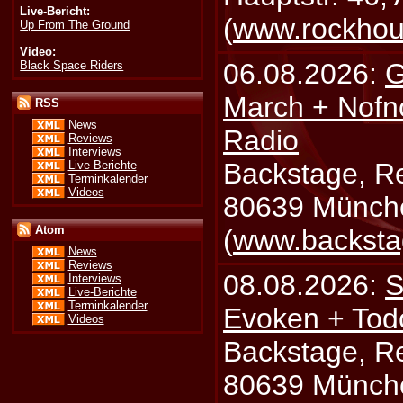
Live-Bericht:
(
www.rockhou
Up From The Ground
Video:
06.08.2026:
G
Black Space Riders
March + Nofn
RSS
News
Radio
Reviews
Interviews
Backstage, Rei
Live-Berichte
Terminkalender
Videos
80639 Münch
Atom
(
www.backsta
News
Reviews
08.08.2026:
S
Interviews
Live-Berichte
Terminkalender
Evoken + Tod
Videos
Backstage, Rei
80639 Münch