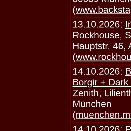
(
www.backsta
13.10.2026:
I
Rockhouse, S
Hauptstr. 46,
(
www.rockhou
14.10.2026:
B
Borgir + Dark
Zenith, Lilien
München
(
muenchen.mo
14.10.2026:
P