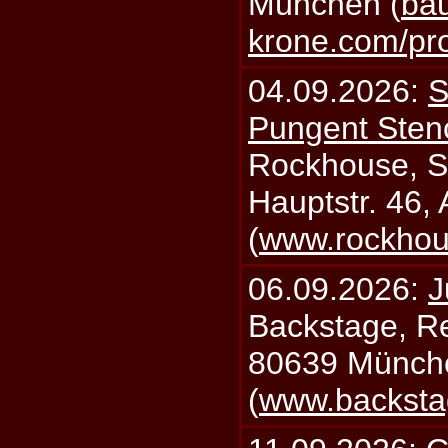
München (
bau
krone.com/p
04.09.2026:
S
Pungent Stenc
Rockhouse, S
Hauptstr. 46,
(
www.rockhou
06.09.2026:
J
Backstage, Rei
80639 Münch
(
www.backsta