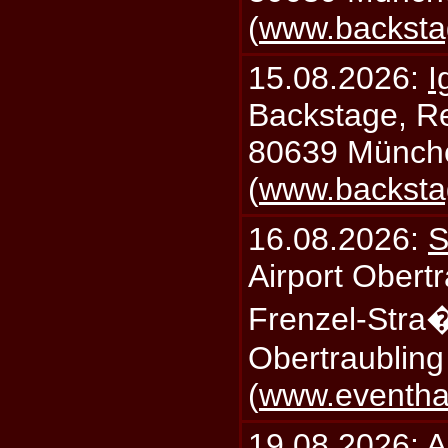
(
www.backsta
15.08.2026:
I
Backstage, Rei
80639 Münch
(
www.backsta
16.08.2026:
S
Airport Obertr
Frenzel-Stra
Obertraublin
(
www.eventhal
19.08.2026:
A