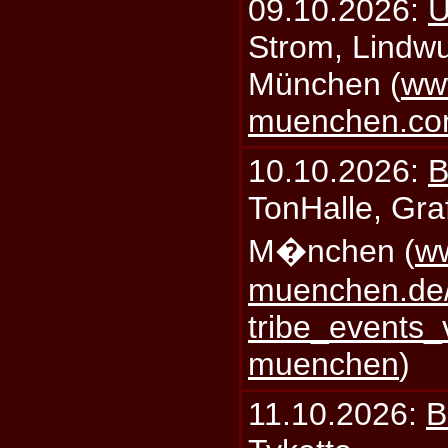
09.10.2026:
U
Strom, Lindwu
München (
ww
muenchen.c
10.10.2026:
B
TonHalle, Graf
M�nchen (
ww
muenchen.de/
tribe_events_
muenchen
)
11.10.2026:
B