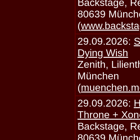
Backstage, Rei
80639 Münch
(
www.backsta
29.09.2026:
S
Dying Wish
Zenith, Lilien
München
(
muenchen.mo
29.09.2026:
H
Throne + Xon
Backstage, Rei
80639 Münch