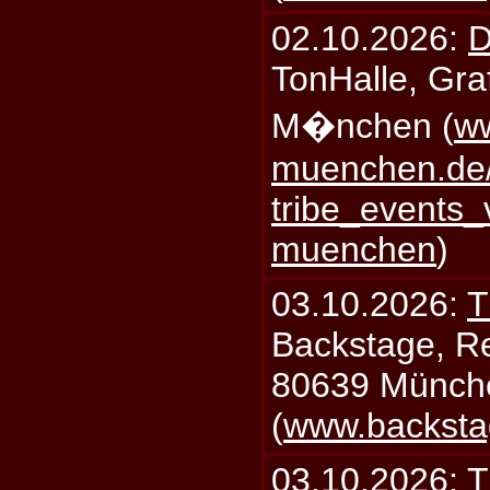
02.10.2026:
D
TonHalle, Graf
M�nchen (
ww
muenchen.de/
tribe_events_
muenchen
)
03.10.2026:
T
Backstage, Rei
80639 Münch
(
www.backsta
03.10.2026:
T