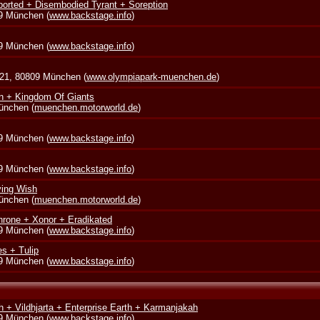
borted + Disembodied Tyrant + Soreption
39 München (
www.backstage.info
)
39 München (
www.backstage.info
)
 21, 80809 München (
www.olympiapark-muenchen.de
)
in + Kingdom Of Giants
München (
muenchen.motorworld.de
)
39 München (
www.backstage.info
)
39 München (
www.backstage.info
)
ying Wish
München (
muenchen.motorworld.de
)
rone + Xonor + Eradikated
39 München (
www.backstage.info
)
s + Tulip
39 München (
www.backstage.info
)
 + Vildhjarta + Enterprise Earth + Karmanjakah
39 München (
www.backstage.info
)