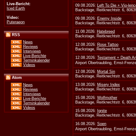
Live-Bericht:
09.08.2026:
Left To Die + Vio-lenc
Iced Earth
Backstage, Reitknechtstr. 6, 806
Video:
09.08.2026:
Enemy Inside
Puteraeon
Backstage, Reitknechtstr. 6, 806
11.08.2026:
Hatebreed
RSS
Backstage, Reitknechtstr. 6, 806
News
12.08.2026:
Rose Tattoo
Reviews
Backstage, Reitknechtstr. 6, 806
Interviews
Live-Berichte
12.08.2026:
Testament + Death An
Terminkalender
Airport Obertraubling, Ernst-Fren
Videos
12.08.2026:
Mortal Sin
Backstage, Reitknechtstr. 6, 806
Atom
13.08.2026:
Misery Index
News
Backstage, Reitknechtstr. 6, 806
Reviews
Interviews
15.08.2026:
Wolfmother
Live-Berichte
Backstage, Reitknechtstr. 6, 806
Terminkalender
Videos
15.08.2026:
Ignite
Backstage, Reitknechtstr. 6, 806
16.08.2026:
Soen
Airport Obertraubling, Ernst-Fren