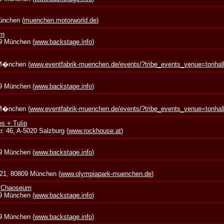
München (
muenchen.motorworld.de
)
yn
39 München (
www.backstage.info
)
 M�nchen (
www.eventfabrik-muenchen.de/events/?tribe_events_venue=tonha
39 München (
www.backstage.info
)
 M�nchen (
www.eventfabrik-muenchen.de/events/?tribe_events_venue=tonha
s + Tulip
. 46, A-5020 Salzburg (
www.rockhouse.at
)
39 München (
www.backstage.info
)
 21, 80809 München (
www.olympiapark-muenchen.de
)
+ Chaoseum
39 München (
www.backstage.info
)
39 München (
www.backstage.info
)