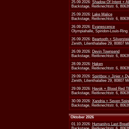
25.09.2026:
Shadow Of Intent + A
Backstage, Reitknechtstr. 6, 806
25.09.2026:
Lake Malice
Backstage, Reitknechtstr. 6, 806
26.09.2026:
Evanescence
Olympiahalle, Spiridon-Louis-Ring
26.09.2026:
Beartooth + Silverste
Zenith, Lilienthalallee 29, 80807 
26.09.2026:
Devin Townsend
Backstage, Reitknechtstr. 6, 806
28.09.2026:
Haken
Backstage, Reitknechtstr. 6, 806
29.09.2026:
Spiritbox + Jinjer + D
Zenith, Lilienthalallee 29, 80807 
29.09.2026:
Havok + Blood Red Th
Backstage, Reitknechtstr. 6, 806
30.09.2026:
Xandria + Seven Spire
Backstage, Reitknechtstr. 6, 806
Oktober 2026
01.10.2026:
Humanitys Last Breath
Backstage, Reitknechtstr. 6, 806