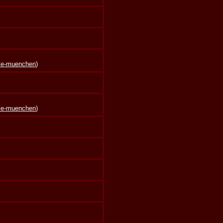
lle-muenchen
)
lle-muenchen
)