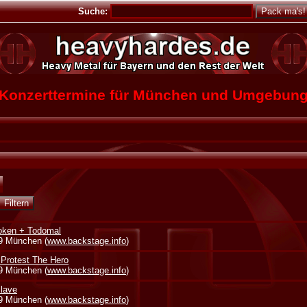
Suche:
Konzerttermine für München und Umgebun
oken + Todomal
39 München (
www.backstage.info
)
 Protest The Hero
39 München (
www.backstage.info
)
lave
39 München (
www.backstage.info
)