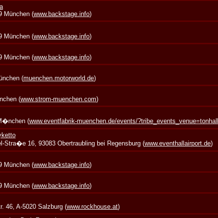
a
39 München (
www.backstage.info
)
39 München (
www.backstage.info
)
39 München (
www.backstage.info
)
München (
muenchen.motorworld.de
)
nchen (
www.strom-muenchen.com
)
 M�nchen (
www.eventfabrik-muenchen.de/events/?tribe_events_venue=tonha
yketto
zel-Stra�e 16, 93083 Obertraubling bei Regensburg (
www.eventhallairport.de
)
39 München (
www.backstage.info
)
39 München (
www.backstage.info
)
. 46, A-5020 Salzburg (
www.rockhouse.at
)