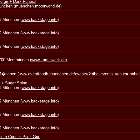
rgir + Dark Funeral
München (
muenchen.motorworld.de
)
39 München (
www.backstage.info
)
39 München (
www.backstage.info
)
39 München (
www.backstage.info
)
7700 Memmingen (
www.kaminwerk.de
)
 M�nchen (
www.eventfabrik-muenchen.de/events/?tribe_events_venue=tonha
 + Sugar Spine
39 München (
www.backstage.info
)
39 München (
www.backstage.info
)
39 München (
www.backstage.info
)
39 München (
www.backstage.info
)
outh Code + Pixel Grip