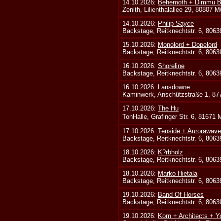
14.10.2026:
Behemoth + Dimmu Bo
Zenith, Lilienthalallee 29, 80807 
14.10.2026:
Philip Sayce
Backstage, Reitknechtstr. 6, 806
15.10.2026:
Monolord + Dopelord
Backstage, Reitknechtstr. 6, 806
16.10.2026:
Shoreline
Backstage, Reitknechtstr. 6, 806
16.10.2026:
Lansdowne
Kaminwerk, Anschützstraße 1, 8
17.10.2026:
The Hu
TonHalle, Grafinger Str. 6, 81671
17.10.2026:
Tenside + Aurorawave
Backstage, Reitknechtstr. 6, 806
18.10.2026:
K?rbholz
Backstage, Reitknechtstr. 6, 806
18.10.2026:
Marko Hietala
Backstage, Reitknechtstr. 6, 806
19.10.2026:
Band Of Horses
Backstage, Reitknechtstr. 6, 806
19.10.2026:
Korn + Architects + Y