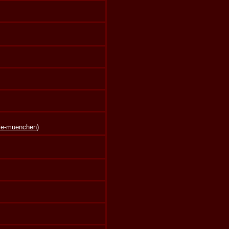
lle-muenchen
)