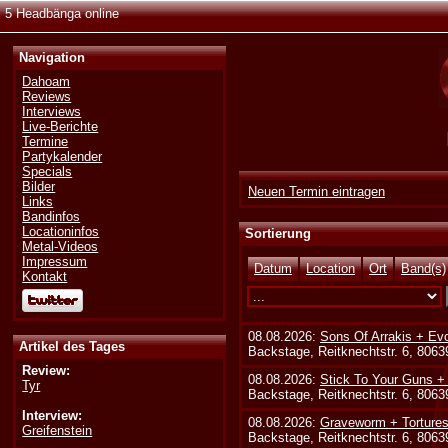
5 Headbänga online
Navigation
Dahoam
Reviews
Interviews
Live-Berichte
Termine
Partykalender
Specials
Bilder
Neuen Termin eintragen
Links
Bandinfos
Locationinfos
Sortierung
Metal-Videos
Impressum
Datum
Location
Ort
Band(s)
Kontakt
08.08.2026:
Sons Of Arrakis + Ev
Artikel des Tages
Backstage, Reitknechtstr. 6, 806
Review:
08.08.2026:
Stick To Your Guns +
Tyr
Backstage, Reitknechtstr. 6, 806
Interview:
08.08.2026:
Graveworm + Tortures
Greifenstein
Backstage, Reitknechtstr. 6, 806