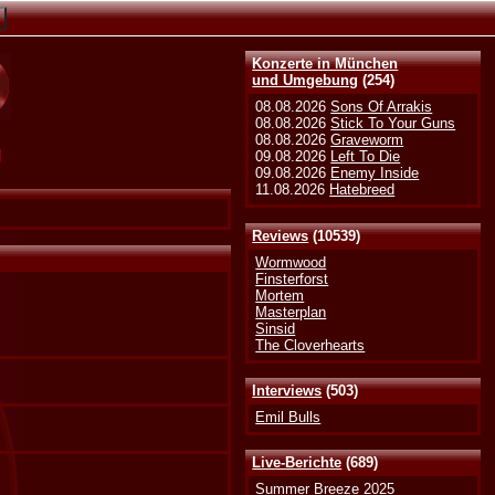
Konzerte in München
und Umgebung
(254)
08.08.2026
Sons Of Arrakis
08.08.2026
Stick To Your Guns
08.08.2026
Graveworm
g
09.08.2026
Left To Die
09.08.2026
Enemy Inside
11.08.2026
Hatebreed
Reviews
(10539)
Wormwood
Finsterforst
Mortem
Masterplan
Sinsid
The Cloverhearts
Interviews
(503)
Emil Bulls
Live-Berichte
(689)
Summer Breeze 2025