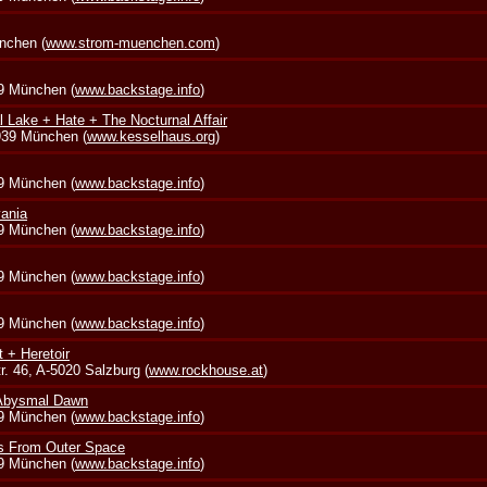
nchen (
www.strom-muenchen.com
)
39 München (
www.backstage.info
)
l Lake + Hate + The Nocturnal Affair
0939 München (
www.kesselhaus.org
)
39 München (
www.backstage.info
)
vania
39 München (
www.backstage.info
)
39 München (
www.backstage.info
)
39 München (
www.backstage.info
)
t + Heretoir
. 46, A-5020 Salzburg (
www.rockhouse.at
)
 Abysmal Dawn
39 München (
www.backstage.info
)
s From Outer Space
39 München (
www.backstage.info
)