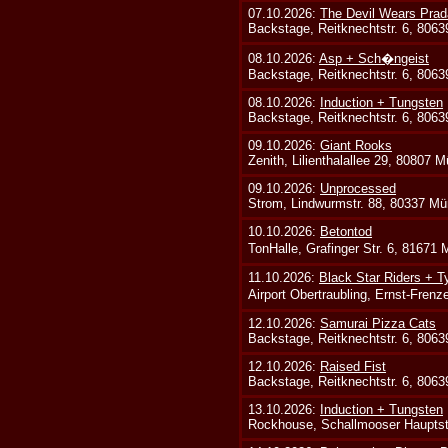
07.10.2026:
The Devil Wears Prad
Backstage, Reitknechtstr. 6, 806
08.10.2026:
Asp + Sch�ngeist
Backstage, Reitknechtstr. 6, 806
08.10.2026:
Induction + Tungsten
Backstage, Reitknechtstr. 6, 806
09.10.2026:
Giant Rooks
Zenith, Lilienthalallee 29, 80807 
09.10.2026:
Unprocessed
Strom, Lindwurmstr. 88, 80337 Mü
10.10.2026:
Betontod
TonHalle, Grafinger Str. 6, 81671
11.10.2026:
Black Star Riders + T
Airport Obertraubling, Ernst-Fren
12.10.2026:
Samurai Pizza Cats
Backstage, Reitknechtstr. 6, 806
12.10.2026:
Raised Fist
Backstage, Reitknechtstr. 6, 806
13.10.2026:
Induction + Tungsten
Rockhouse, Schallmooser Hauptstr