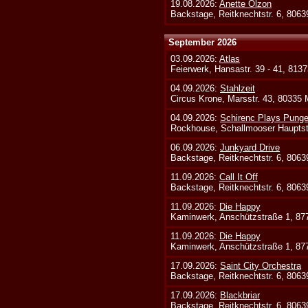
19.08.2026:
Anette Olzon
Backstage, Reitknechtstr. 6, 806
September 2026
03.09.2026:
Atlas
Feierwerk, Hansastr. 39 - 41, 813
04.09.2026:
Stahlzeit
Circus Krone, Marsstr. 43, 80335
04.09.2026:
Schirenc Plays Punge
Rockhouse, Schallmooser Hauptstr
06.09.2026:
Junkyard Drive
Backstage, Reitknechtstr. 6, 806
11.09.2026:
Call It Off
Backstage, Reitknechtstr. 6, 806
11.09.2026:
Die Happy
Kaminwerk, Anschützstraße 1, 8
11.09.2026:
Die Happy
Kaminwerk, Anschützstraße 1, 8
17.09.2026:
Saint City Orchestra
Backstage, Reitknechtstr. 6, 806
17.09.2026:
Blackbriar
Backstage, Reitknechtstr. 6, 806