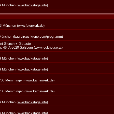
39 München (
www.backstage.info
)
73 München (
www.feierwerk.de
)
 München (
bau.circus-krone.com/programm
)
nt Stench + Distaste
. 46, A-5020 Salzburg (
www.rockhouse.at
)
39 München (
www.backstage.info
)
39 München (
www.backstage.info
)
7700 Memmingen (
www.kaminwerk.de
)
7700 Memmingen (
www.kaminwerk.de
)
39 München (
www.backstage.info
)
39 München (
www.backstage.info
)