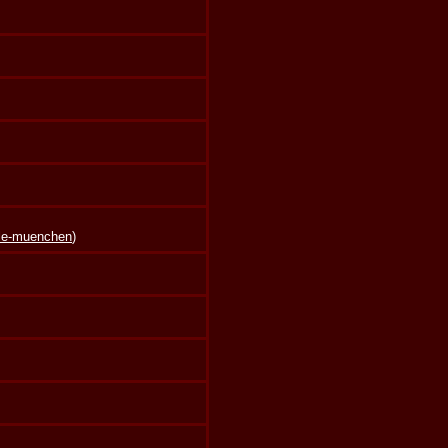
lle-muenchen
)