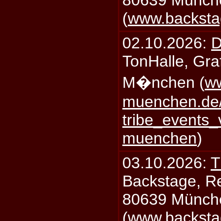
80639 Münch
(
www.backsta
02.10.2026:
D
TonHalle, Graf
M�nchen (
ww
muenchen.de/
tribe_events_
muenchen
)
03.10.2026:
T
Backstage, Rei
80639 Münch
(
www.backsta