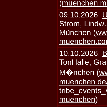
(
muenchen.mo
09.10.2026:
U
Strom, Lindwu
München (
ww
muenchen.c
10.10.2026:
B
TonHalle, Graf
M�nchen (
ww
muenchen.de/
tribe_events_
muenchen
)