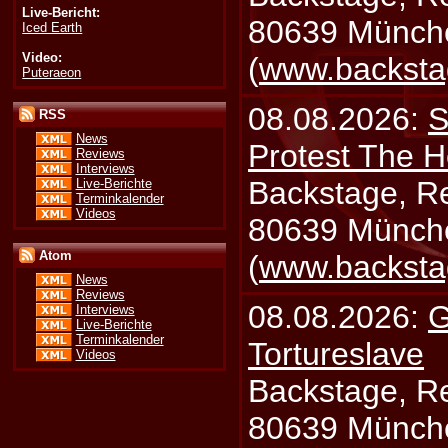
Live-Bericht:
80639 Münch
Iced Earth
Video:
(
www.backsta
Puteraeon
08.08.2026:
S
RSS
News
Protest The H
Reviews
Interviews
Backstage, Rei
Live-Berichte
Terminkalender
Videos
80639 Münch
Atom
(
www.backsta
News
Reviews
08.08.2026:
G
Interviews
Live-Berichte
Terminkalender
Tortureslave
Videos
Backstage, Rei
80639 Münch