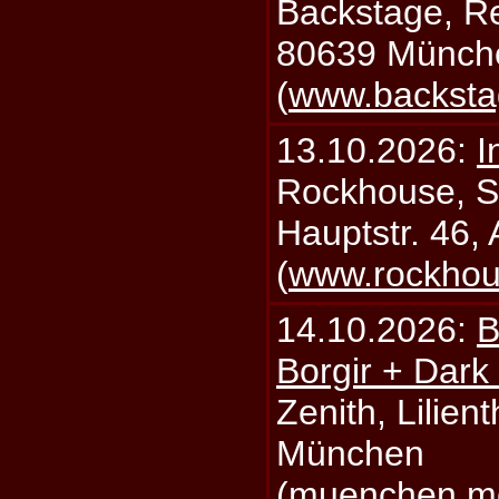
Backstage, Rei
80639 Münch
(
www.backsta
13.10.2026:
I
Rockhouse, S
Hauptstr. 46,
(
www.rockhou
14.10.2026:
B
Borgir + Dark
Zenith, Lilien
München
(
muenchen.mo