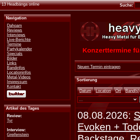
13 Headbänga online
Suche:
Navigation
Dahoam
Reviews
Interviews
Live-Berichte
Termine
Konzerttermine 
Partykalender
Specials
Bilder
Links
Neuen Termin eintragen
Bandinfos
Locationinfos
Metal-Videos
Sortierung
Impressum
Kontakt
Datum
Location
Ort
Band(s)
Artikel des Tages
08.08.2026:
S
Review:
Tyr
Evoken + Tod
Interview:
Greifenstein
Backstage, Rei