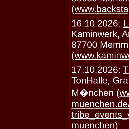
(
www.backsta
16.10.2026:
L
Kaminwerk, A
87700 Memm
(
www.kaminw
17.10.2026:
T
TonHalle, Graf
M�nchen (
ww
muenchen.de/
tribe_events_
muenchen
)