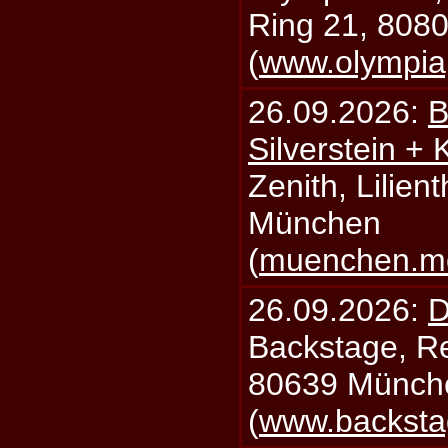
Ring 21, 808
(
www.olympia
26.09.2026:
B
Silverstein +
Zenith, Lilien
München
(
muenchen.mo
26.09.2026:
D
Backstage, Rei
80639 Münch
(
www.backsta