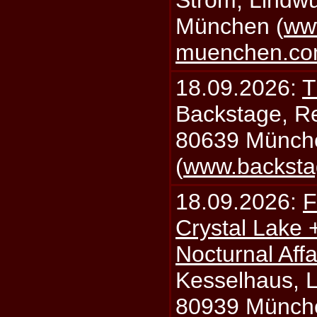
Strom, Lindwu
München (
ww
muenchen.c
18.09.2026:
T
Backstage, Rei
80639 Münch
(
www.backsta
18.09.2026:
F
Crystal Lake 
Nocturnal Affa
Kesselhaus, Li
80939 Münch