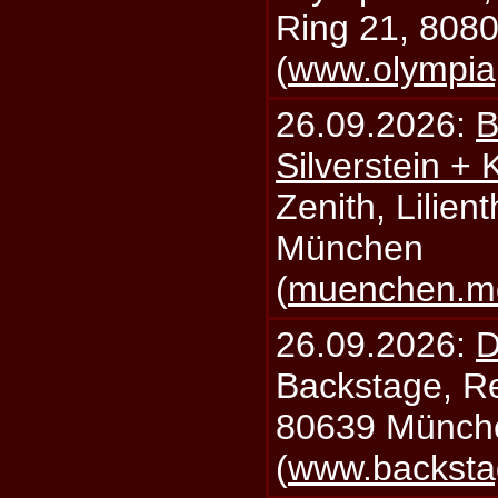
Ring 21, 808
(
www.olympia
26.09.2026:
B
Silverstein +
Zenith, Lilien
München
(
muenchen.mo
26.09.2026:
D
Backstage, Rei
80639 Münch
(
www.backsta