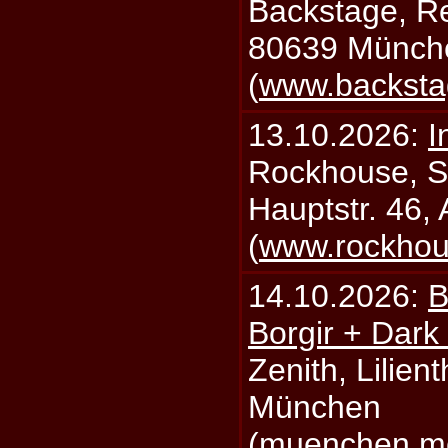
Backstage, Rei
80639 Münch
(
www.backsta
13.10.2026:
I
Rockhouse, S
Hauptstr. 46,
(
www.rockhou
14.10.2026:
B
Borgir + Dark
Zenith, Lilien
München
(
muenchen.mo