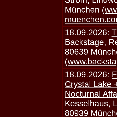
Strom, Lindwu
München (
ww
muenchen.c
18.09.2026:
T
Backstage, Rei
80639 Münch
(
www.backsta
18.09.2026:
F
Crystal Lake 
Nocturnal Affa
Kesselhaus, Li
80939 Münch