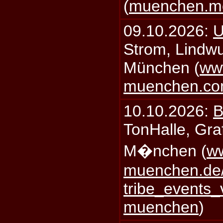
(
muenchen.mo
09.10.2026:
U
Strom, Lindwu
München (
ww
muenchen.c
10.10.2026:
B
TonHalle, Graf
M�nchen (
ww
muenchen.de/
tribe_events_
muenchen
)