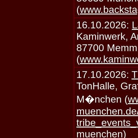
(
www.backsta
16.10.2026:
L
Kaminwerk, A
87700 Memm
(
www.kaminw
17.10.2026:
T
TonHalle, Graf
M�nchen (
ww
muenchen.de/
tribe_events_
muenchen
)