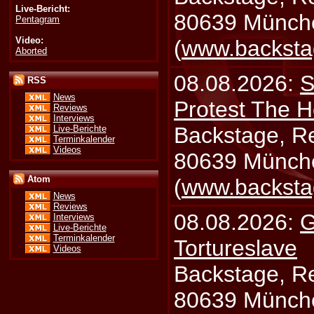
Live-Bericht:
80639 Münch
Pentagram
Video:
(
www.backsta
Aborted
08.08.2026:
S
RSS
News
Protest The H
Reviews
Interviews
Backstage, Rei
Live-Berichte
Terminkalender
Videos
80639 Münch
Atom
(
www.backsta
News
Reviews
08.08.2026:
G
Interviews
Live-Berichte
Terminkalender
Tortureslave
Videos
Backstage, Rei
80639 Münch