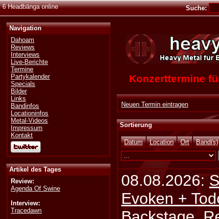
6 Headbänga online
Suche:
Navigation
Dahoam
Reviews
Interviews
Live-Berichte
Termine
Konzerttermine 
Partykalender
Specials
Bilder
Links
Neuen Termin eintragen
Bandinfos
Locationinfos
Metal-Videos
Sortierung
Impressum
Kontakt
Datum
Location
Ort
Band(s)
Artikel des Tages
08.08.2026:
S
Review:
Agenda Of Swine
Evoken + Tod
Interview:
Tracedawn
Backstage, Rei