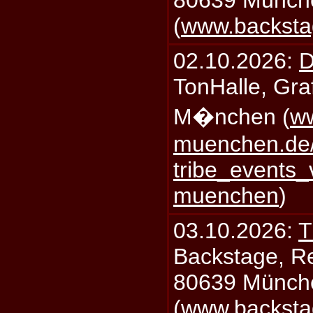
80639 Münch
(
www.backsta
02.10.2026:
D
TonHalle, Graf
M�nchen (
ww
muenchen.de/
tribe_events_
muenchen
)
03.10.2026:
T
Backstage, Rei
80639 Münch
(
www.backsta