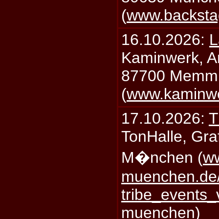
(
www.backsta
16.10.2026:
L
Kaminwerk, A
87700 Memm
(
www.kaminw
17.10.2026:
T
TonHalle, Graf
M�nchen (
ww
muenchen.de/
tribe_events_
muenchen
)