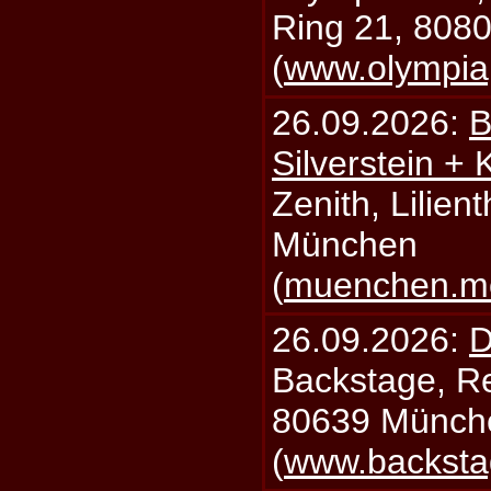
Ring 21, 808
(
www.olympia
26.09.2026:
B
Silverstein +
Zenith, Lilien
München
(
muenchen.mo
26.09.2026:
D
Backstage, Rei
80639 Münch
(
www.backsta