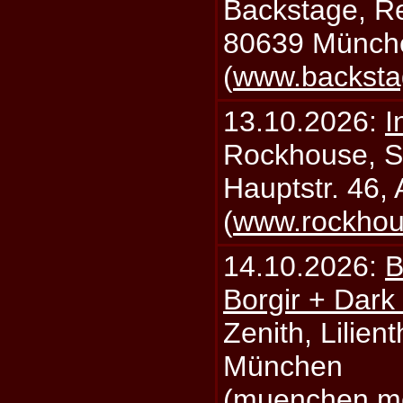
Backstage, Rei
80639 Münch
(
www.backsta
13.10.2026:
I
Rockhouse, S
Hauptstr. 46,
(
www.rockhou
14.10.2026:
B
Borgir + Dark
Zenith, Lilien
München
(
muenchen.mo