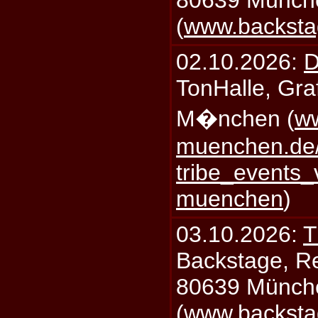
80639 Münch
(
www.backsta
02.10.2026:
D
TonHalle, Graf
M�nchen (
ww
muenchen.de/
tribe_events_
muenchen
)
03.10.2026:
T
Backstage, Rei
80639 Münch
(
www.backsta