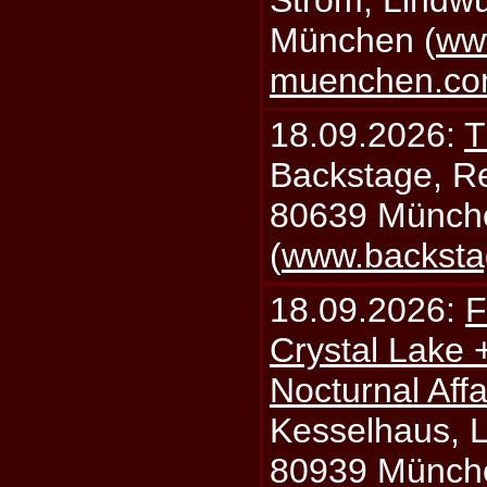
Strom, Lindwu
München (
ww
muenchen.c
18.09.2026:
T
Backstage, Rei
80639 Münch
(
www.backsta
18.09.2026:
F
Crystal Lake 
Nocturnal Affa
Kesselhaus, Li
80939 Münch