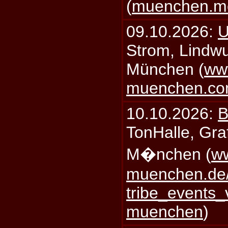
(
muenchen.mo
09.10.2026:
U
Strom, Lindwu
München (
ww
muenchen.c
10.10.2026:
B
TonHalle, Graf
M�nchen (
ww
muenchen.de/
tribe_events_
muenchen
)