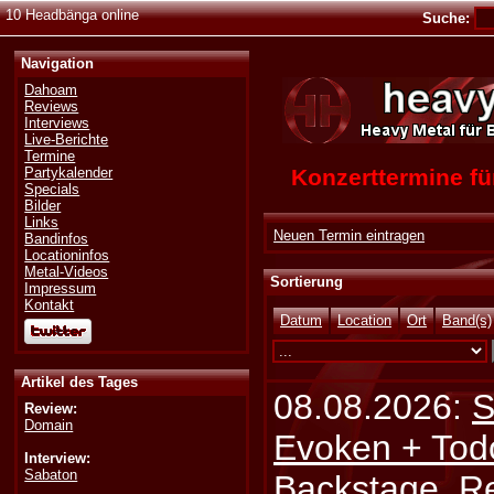
10 Headbänga online
Suche:
Navigation
Dahoam
Reviews
Interviews
Live-Berichte
Termine
Konzerttermine 
Partykalender
Specials
Bilder
Links
Neuen Termin eintragen
Bandinfos
Locationinfos
Metal-Videos
Sortierung
Impressum
Kontakt
Datum
Location
Ort
Band(s)
Artikel des Tages
08.08.2026:
S
Review:
Domain
Evoken + Tod
Interview:
Sabaton
Backstage, Rei