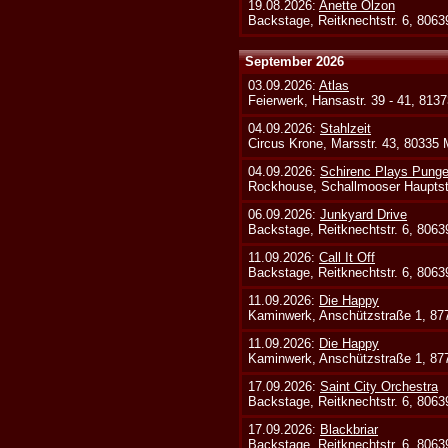
19.08.2026:
Anette Olzon
Backstage, Reitknechtstr. 6, 806
September 2026
03.09.2026:
Atlas
Feierwerk, Hansastr. 39 - 41, 813
04.09.2026:
Stahlzeit
Circus Krone, Marsstr. 43, 80335
04.09.2026:
Schirenc Plays Punge
Rockhouse, Schallmooser Hauptstr
06.09.2026:
Junkyard Drive
Backstage, Reitknechtstr. 6, 806
11.09.2026:
Call It Off
Backstage, Reitknechtstr. 6, 806
11.09.2026:
Die Happy
Kaminwerk, Anschützstraße 1, 8
11.09.2026:
Die Happy
Kaminwerk, Anschützstraße 1, 8
17.09.2026:
Saint City Orchestra
Backstage, Reitknechtstr. 6, 806
17.09.2026:
Blackbriar
Backstage, Reitknechtstr. 6, 806