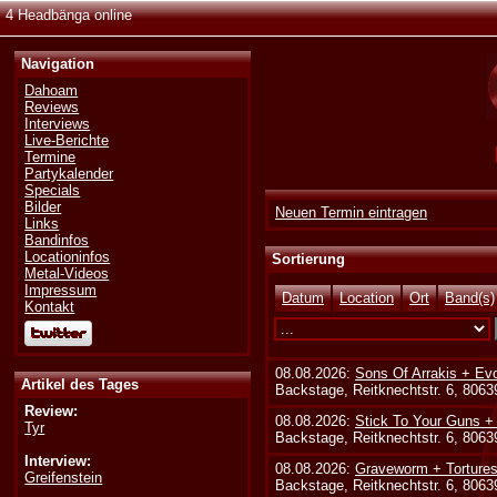
4 Headbänga online
Navigation
Dahoam
Reviews
Interviews
Live-Berichte
Termine
Partykalender
Specials
Bilder
Neuen Termin eintragen
Links
Bandinfos
Locationinfos
Sortierung
Metal-Videos
Impressum
Datum
Location
Ort
Band(s)
Kontakt
08.08.2026:
Sons Of Arrakis + Ev
Artikel des Tages
Backstage, Reitknechtstr. 6, 806
Review:
08.08.2026:
Stick To Your Guns +
Tyr
Backstage, Reitknechtstr. 6, 806
Interview:
08.08.2026:
Graveworm + Tortures
Greifenstein
Backstage, Reitknechtstr. 6, 806