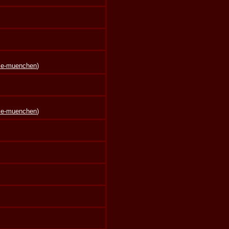
lle-muenchen
)
lle-muenchen
)