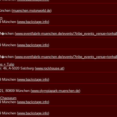
München (
muenchen.motorworld.de
)
yn
39 München (
www.backstage.info
)
 M�nchen (
www.eventfabrik-muenchen.de/events/?tribe_events_venue=tonha
39 München (
www.backstage.info
)
 M�nchen (
www.eventfabrik-muenchen.de/events/?tribe_events_venue=tonha
s + Tulip
. 46, A-5020 Salzburg (
www.rockhouse.at
)
39 München (
www.backstage.info
)
 21, 80809 München (
www.olympiapark-muenchen.de
)
+ Chaoseum
39 München (
www.backstage.info
)
39 München (
www.backstage.info
)