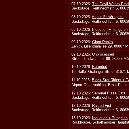
07.10.2026:
The Devil Wears Prad
Backstage, Reitknechtstr. 6, 806
08.10.2026:
Asp + Sch�ngeist
Backstage, Reitknechtstr. 6, 806
08.10.2026:
Induction + Tungsten
Backstage, Reitknechtstr. 6, 806
09.10.2026:
Giant Rooks
Zenith, Lilienthalallee 29, 80807 
09.10.2026:
Unprocessed
Strom, Lindwurmstr. 88, 80337 Mü
10.10.2026:
Betontod
TonHalle, Grafinger Str. 6, 81671
11.10.2026:
Black Star Riders + T
Airport Obertraubling, Ernst-Fren
12.10.2026:
Samurai Pizza Cats
Backstage, Reitknechtstr. 6, 806
12.10.2026:
Raised Fist
Backstage, Reitknechtstr. 6, 806
13.10.2026:
Induction + Tungsten
Rockhouse, Schallmooser Hauptstr