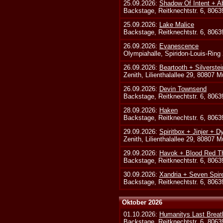
25.09.2026:
Shadow Of Intent + A
Backstage, Reitknechtstr. 6, 806
25.09.2026:
Lake Malice
Backstage, Reitknechtstr. 6, 806
26.09.2026:
Evanescence
Olympiahalle, Spiridon-Louis-Ring
26.09.2026:
Beartooth + Silverste
Zenith, Lilienthalallee 29, 80807 
26.09.2026:
Devin Townsend
Backstage, Reitknechtstr. 6, 806
28.09.2026:
Haken
Backstage, Reitknechtstr. 6, 806
29.09.2026:
Spiritbox + Jinjer + D
Zenith, Lilienthalallee 29, 80807 
29.09.2026:
Havok + Blood Red Th
Backstage, Reitknechtstr. 6, 806
30.09.2026:
Xandria + Seven Spire
Backstage, Reitknechtstr. 6, 806
Oktober 2026
01.10.2026:
Humanitys Last Breath
Backstage, Reitknechtstr. 6, 806