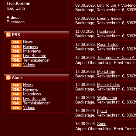
Live-Bericht:
09.08.2026:
Left To Die + Vio-lenc
Iced Earth
Backstage, Reitknechtstr. 6, 806
Video:
09.08.2026:
Enemy Inside
Puteraeon
Backstage, Reitknechtstr. 6, 806
11.08.2026:
Hatebreed
RSS
Backstage, Reitknechtstr. 6, 806
News
12.08.2026:
Rose Tattoo
Reviews
Backstage, Reitknechtstr. 6, 806
Interviews
Live-Berichte
12.08.2026:
Testament + Death An
Terminkalender
Airport Obertraubling, Ernst-Fren
Videos
12.08.2026:
Mortal Sin
Backstage, Reitknechtstr. 6, 806
Atom
13.08.2026:
Misery Index
News
Backstage, Reitknechtstr. 6, 806
Reviews
Interviews
15.08.2026:
Wolfmother
Live-Berichte
Backstage, Reitknechtstr. 6, 806
Terminkalender
Videos
15.08.2026:
Ignite
Backstage, Reitknechtstr. 6, 806
16.08.2026:
Soen
Airport Obertraubling, Ernst-Fren