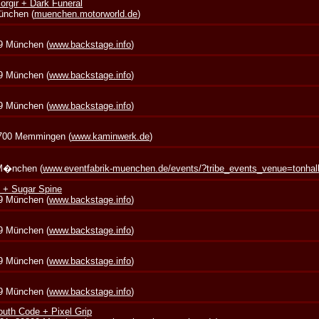
rgir + Dark Funeral
München (
muenchen.motorworld.de
)
39 München (
www.backstage.info
)
39 München (
www.backstage.info
)
39 München (
www.backstage.info
)
7700 Memmingen (
www.kaminwerk.de
)
 M�nchen (
www.eventfabrik-muenchen.de/events/?tribe_events_venue=tonha
 + Sugar Spine
39 München (
www.backstage.info
)
39 München (
www.backstage.info
)
39 München (
www.backstage.info
)
39 München (
www.backstage.info
)
outh Code + Pixel Grip