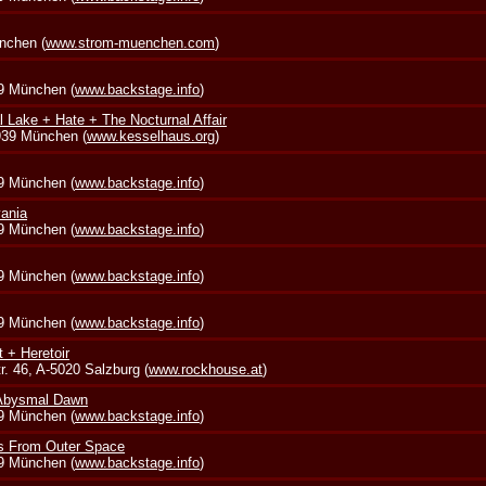
nchen (
www.strom-muenchen.com
)
39 München (
www.backstage.info
)
l Lake + Hate + The Nocturnal Affair
0939 München (
www.kesselhaus.org
)
39 München (
www.backstage.info
)
vania
39 München (
www.backstage.info
)
39 München (
www.backstage.info
)
39 München (
www.backstage.info
)
t + Heretoir
. 46, A-5020 Salzburg (
www.rockhouse.at
)
 Abysmal Dawn
39 München (
www.backstage.info
)
s From Outer Space
39 München (
www.backstage.info
)