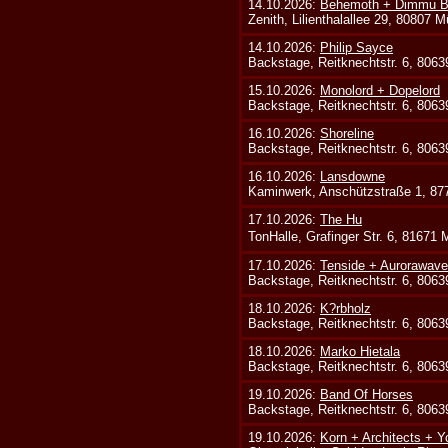
14.10.2026:
Behemoth + Dimmu Bo
Zenith, Lilienthalallee 29, 80807 
14.10.2026:
Philip Sayce
Backstage, Reitknechtstr. 6, 806
15.10.2026:
Monolord + Dopelord
Backstage, Reitknechtstr. 6, 806
16.10.2026:
Shoreline
Backstage, Reitknechtstr. 6, 806
16.10.2026:
Lansdowne
Kaminwerk, Anschützstraße 1, 8
17.10.2026:
The Hu
TonHalle, Grafinger Str. 6, 81671
17.10.2026:
Tenside + Aurorawave
Backstage, Reitknechtstr. 6, 806
18.10.2026:
K?rbholz
Backstage, Reitknechtstr. 6, 806
18.10.2026:
Marko Hietala
Backstage, Reitknechtstr. 6, 806
19.10.2026:
Band Of Horses
Backstage, Reitknechtstr. 6, 806
19.10.2026:
Korn + Architects + Y