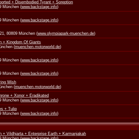
borted + Disembodied Tyrant + Soreption
39 München (
www.backstage.info
)
39 München (
www.backstage.info
)
 21, 80809 München (
www.olympiapark-muenchen.de
)
in + Kingdom Of Giants
München (
muenchen.motorworld.de
)
39 München (
www.backstage.info
)
39 München (
www.backstage.info
)
ying Wish
München (
muenchen.motorworld.de
)
rone + Xonor + Eradikated
39 München (
www.backstage.info
)
s + Tulip
39 München (
www.backstage.info
)
 + Vildhjarta + Enterprise Earth + Karmanjakah
39 München (
www.backstage.info
)