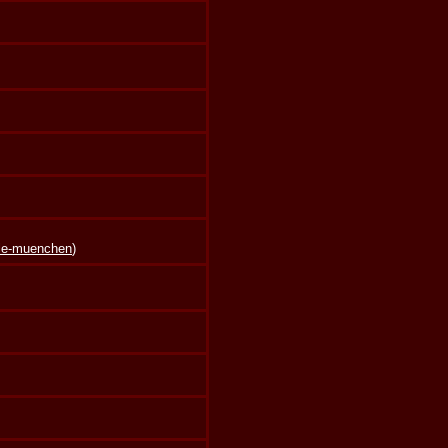
lle-muenchen
)