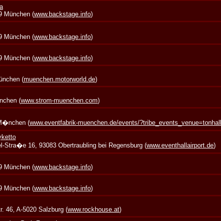
a
39 München (
www.backstage.info
)
39 München (
www.backstage.info
)
39 München (
www.backstage.info
)
München (
muenchen.motorworld.de
)
nchen (
www.strom-muenchen.com
)
 M�nchen (
www.eventfabrik-muenchen.de/events/?tribe_events_venue=tonha
yketto
zel-Stra�e 16, 93083 Obertraubling bei Regensburg (
www.eventhallairport.de
)
39 München (
www.backstage.info
)
39 München (
www.backstage.info
)
. 46, A-5020 Salzburg (
www.rockhouse.at
)