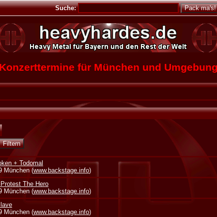
Suche:
Konzerttermine für München und Umgebun
oken + Todomal
39 München (
www.backstage.info
)
 Protest The Hero
39 München (
www.backstage.info
)
lave
39 München (
www.backstage.info
)