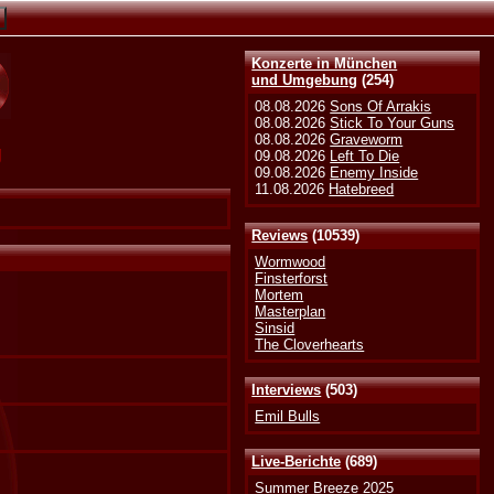
Konzerte in München
und Umgebung
(254)
08.08.2026
Sons Of Arrakis
08.08.2026
Stick To Your Guns
08.08.2026
Graveworm
g
09.08.2026
Left To Die
09.08.2026
Enemy Inside
11.08.2026
Hatebreed
Reviews
(10539)
Wormwood
Finsterforst
Mortem
Masterplan
Sinsid
The Cloverhearts
Interviews
(503)
Emil Bulls
Live-Berichte
(689)
Summer Breeze 2025