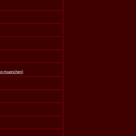
lle-muenchen
)