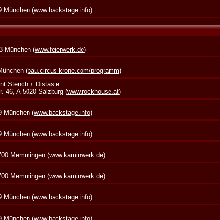
39 München (
www.backstage.info
)
73 München (
www.feierwerk.de
)
 München (
bau.circus-krone.com/programm
)
nt Stench + Distaste
. 46, A-5020 Salzburg (
www.rockhouse.at
)
39 München (
www.backstage.info
)
39 München (
www.backstage.info
)
7700 Memmingen (
www.kaminwerk.de
)
7700 Memmingen (
www.kaminwerk.de
)
39 München (
www.backstage.info
)
39 München (
www.backstage.info
)