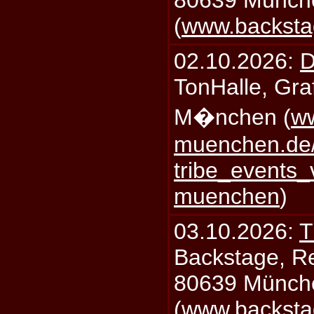
80639 Münch
(
www.backsta
02.10.2026:
D
TonHalle, Graf
M�nchen (
ww
muenchen.de/
tribe_events_
muenchen
)
03.10.2026:
T
Backstage, Rei
80639 Münch
(
www.backsta