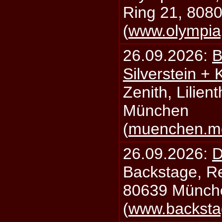
Ring 21, 808
(
www.olympia
26.09.2026:
B
Silverstein +
Zenith, Lilien
München
(
muenchen.mo
26.09.2026:
D
Backstage, Rei
80639 Münch
(
www.backsta