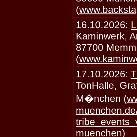
(
www.backsta
16.10.2026:
L
Kaminwerk, A
87700 Memm
(
www.kaminw
17.10.2026:
T
TonHalle, Graf
M�nchen (
ww
muenchen.de/
tribe_events_
muenchen
)