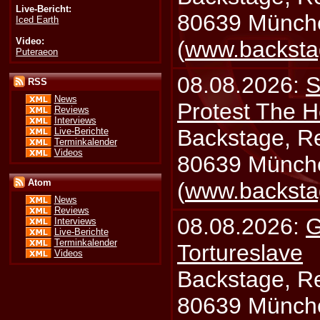
Live-Bericht:
80639 Münch
Iced Earth
Video:
(
www.backsta
Puteraeon
08.08.2026:
S
RSS
News
Protest The H
Reviews
Interviews
Backstage, Rei
Live-Berichte
Terminkalender
Videos
80639 Münch
Atom
(
www.backsta
News
Reviews
08.08.2026:
G
Interviews
Live-Berichte
Terminkalender
Tortureslave
Videos
Backstage, Rei
80639 Münch