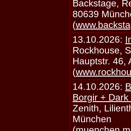
Backstage, Rei
80639 Münch
(
www.backsta
13.10.2026:
I
Rockhouse, S
Hauptstr. 46,
(
www.rockhou
14.10.2026:
B
Borgir + Dark
Zenith, Lilien
München
(
muenchen.mo