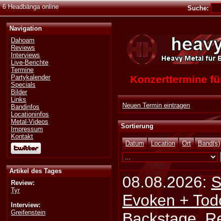
6 Headbänga online
Suche:
Navigation
Dahoam
Reviews
Interviews
Live-Berichte
Termine
Konzerttermine 
Partykalender
Specials
Bilder
Links
Neuen Termin eintragen
Bandinfos
Locationinfos
Metal-Videos
Sortierung
Impressum
Kontakt
Datum
Location
Ort
Band(s)
Artikel des Tages
08.08.2026:
S
Review:
Tyr
Evoken + Tod
Interview:
Greifenstein
Backstage, Rei