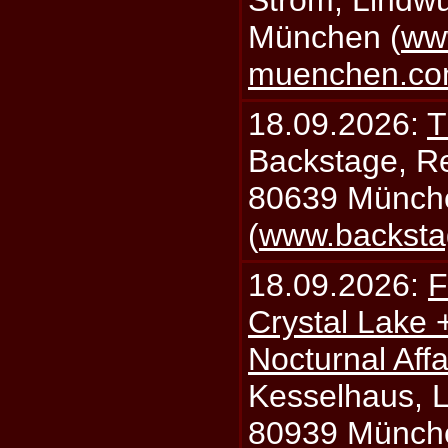
Strom, Lindwu
München (
ww
muenchen.c
18.09.2026:
T
Backstage, Rei
80639 Münch
(
www.backsta
18.09.2026:
F
Crystal Lake 
Nocturnal Affa
Kesselhaus, Li
80939 Münch