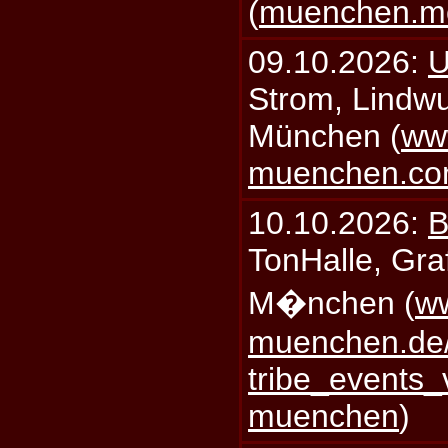
(
muenchen.mo
09.10.2026:
U
Strom, Lindwu
München (
ww
muenchen.c
10.10.2026:
B
TonHalle, Graf
M�nchen (
ww
muenchen.de/
tribe_events_
muenchen
)