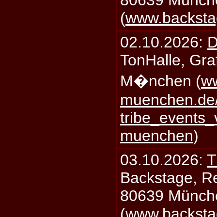
80639 Münch
(
www.backsta
02.10.2026:
D
TonHalle, Graf
M�nchen (
ww
muenchen.de/
tribe_events_
muenchen
)
03.10.2026:
T
Backstage, Rei
80639 Münch
(
www.backsta