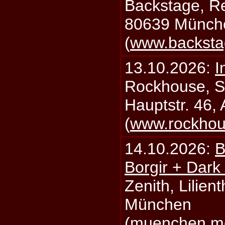
Backstage, Rei
80639 Münch
(
www.backsta
13.10.2026:
I
Rockhouse, S
Hauptstr. 46,
(
www.rockhou
14.10.2026:
B
Borgir + Dark
Zenith, Lilien
München
(
muenchen.mo