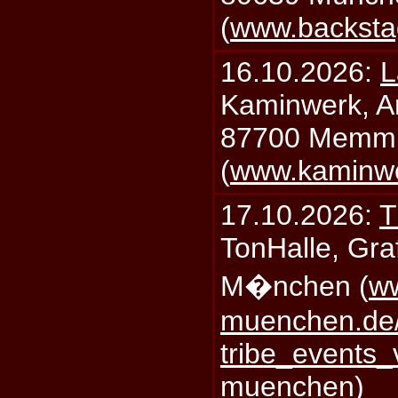
(
www.backsta
16.10.2026:
L
Kaminwerk, A
87700 Memm
(
www.kaminw
17.10.2026:
T
TonHalle, Graf
M�nchen (
ww
muenchen.de/
tribe_events_
muenchen
)