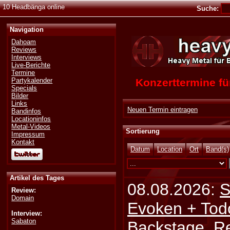
10 Headbänga online
Suche:
Navigation
Dahoam
Reviews
Interviews
Live-Berichte
Termine
Konzerttermine 
Partykalender
Specials
Bilder
Links
Neuen Termin eintragen
Bandinfos
Locationinfos
Metal-Videos
Sortierung
Impressum
Kontakt
Datum
Location
Ort
Band(s)
Artikel des Tages
08.08.2026:
S
Review:
Domain
Evoken + Tod
Interview:
Sabaton
Backstage, Rei