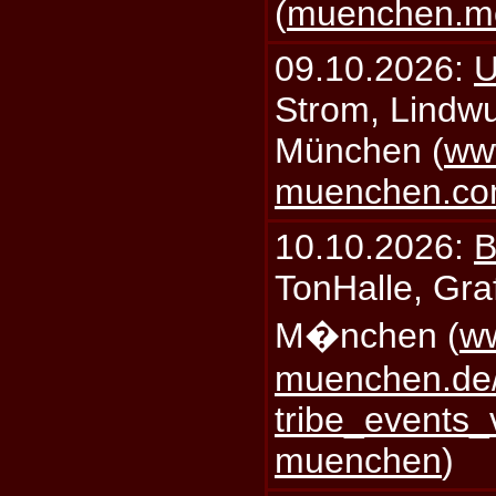
(
muenchen.mo
09.10.2026:
U
Strom, Lindwu
München (
ww
muenchen.c
10.10.2026:
B
TonHalle, Graf
M�nchen (
ww
muenchen.de/
tribe_events_
muenchen
)