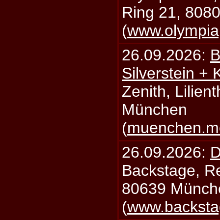
Ring 21, 808
(
www.olympia
26.09.2026:
B
Silverstein +
Zenith, Lilien
München
(
muenchen.mo
26.09.2026:
D
Backstage, Rei
80639 Münch
(
www.backsta