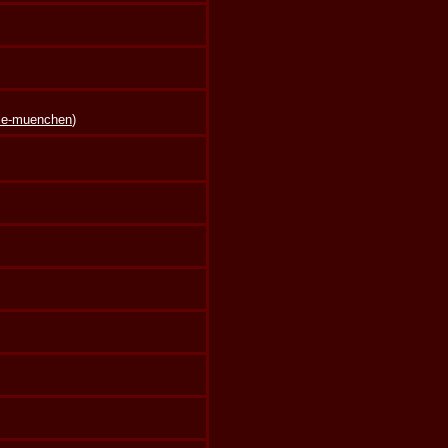
lle-muenchen
)