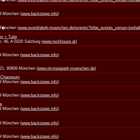
39 München (
www.backstage.info
)
 M�nchen (
www.eventfabrik-muenchen.de/events/?tribe_events_venue=tonha
s + Tulip
. 46, A-5020 Salzburg (
www.rockhouse.at
)
39 München (
www.backstage.info
)
 21, 80809 München (
www.olympiapark-muenchen.de
)
+ Chaoseum
39 München (
www.backstage.info
)
39 München (
www.backstage.info
)
a
39 München (
www.backstage.info
)
39 München (
www.backstage.info
)
39 München (
www.backstage.info
)