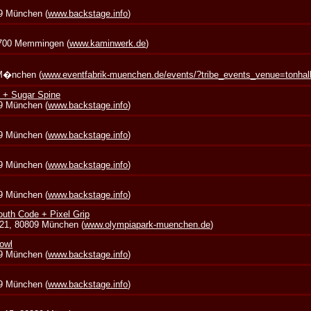
39 München (
www.backstage.info
)
7700 Memmingen (
www.kaminwerk.de
)
 M�nchen (
www.eventfabrik-muenchen.de/events/?tribe_events_venue=tonha
 + Sugar Spine
39 München (
www.backstage.info
)
39 München (
www.backstage.info
)
39 München (
www.backstage.info
)
39 München (
www.backstage.info
)
outh Code + Pixel Grip
 21, 80809 München (
www.olympiapark-muenchen.de
)
owl
39 München (
www.backstage.info
)
39 München (
www.backstage.info
)