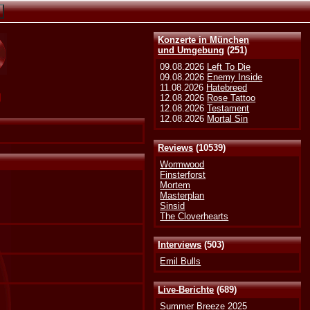
Konzerte in München
und Umgebung
(251)
09.08.2026
Left To Die
09.08.2026
Enemy Inside
11.08.2026
Hatebreed
g
12.08.2026
Rose Tattoo
12.08.2026
Testament
12.08.2026
Mortal Sin
Reviews
(10539)
Wormwood
Finsterforst
Mortem
Masterplan
Sinsid
The Cloverhearts
Interviews
(503)
Emil Bulls
Live-Berichte
(689)
Summer Breeze 2025