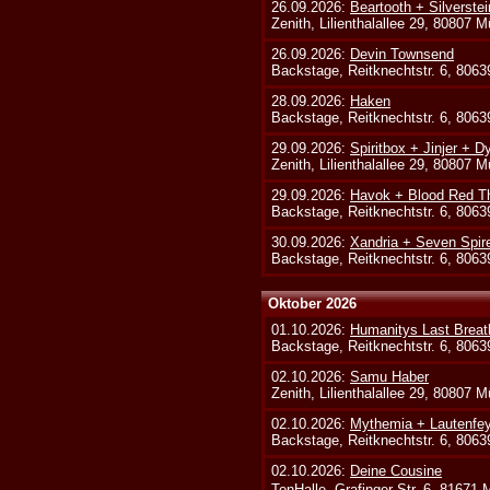
26.09.2026:
Beartooth + Silverste
Zenith, Lilienthalallee 29, 80807 
26.09.2026:
Devin Townsend
Backstage, Reitknechtstr. 6, 806
28.09.2026:
Haken
Backstage, Reitknechtstr. 6, 806
29.09.2026:
Spiritbox + Jinjer + D
Zenith, Lilienthalallee 29, 80807 
29.09.2026:
Havok + Blood Red Th
Backstage, Reitknechtstr. 6, 806
30.09.2026:
Xandria + Seven Spire
Backstage, Reitknechtstr. 6, 806
Oktober 2026
01.10.2026:
Humanitys Last Breath
Backstage, Reitknechtstr. 6, 806
02.10.2026:
Samu Haber
Zenith, Lilienthalallee 29, 80807 
02.10.2026:
Mythemia + Lautenfe
Backstage, Reitknechtstr. 6, 806
02.10.2026:
Deine Cousine
TonHalle, Grafinger Str. 6, 81671