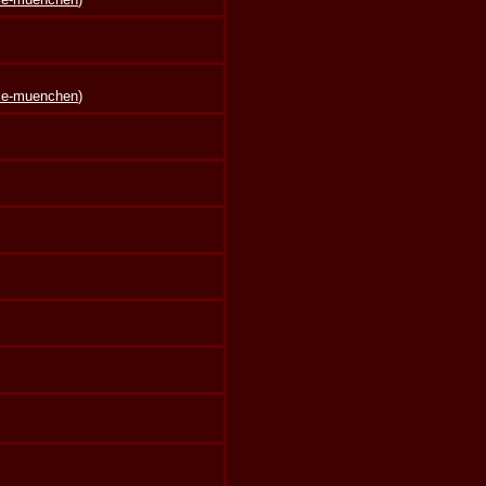
lle-muenchen
)