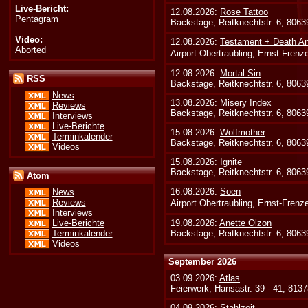
Live-Bericht:
12.08.2026:
Rose Tattoo
Pentagram
Backstage, Reitknechtstr. 6, 806
Video:
12.08.2026:
Testament + Death An
Aborted
Airport Obertraubling, Ernst-Fren
12.08.2026:
Mortal Sin
RSS
Backstage, Reitknechtstr. 6, 806
News
13.08.2026:
Misery Index
Reviews
Backstage, Reitknechtstr. 6, 806
Interviews
Live-Berichte
15.08.2026:
Wolfmother
Terminkalender
Backstage, Reitknechtstr. 6, 806
Videos
15.08.2026:
Ignite
Backstage, Reitknechtstr. 6, 806
Atom
16.08.2026:
Soen
News
Reviews
Airport Obertraubling, Ernst-Fren
Interviews
19.08.2026:
Anette Olzon
Live-Berichte
Backstage, Reitknechtstr. 6, 806
Terminkalender
Videos
September 2026
03.09.2026:
Atlas
Feierwerk, Hansastr. 39 - 41, 813
04.09.2026:
Stahlzeit