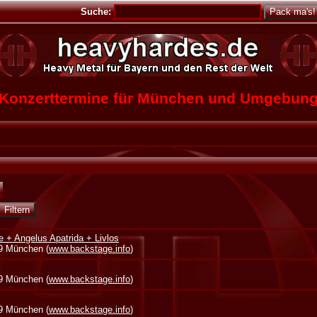
Suche:
Konzerttermine für München und Umgebun
e + Angelus Apatrida + Livlos
39 München (
www.backstage.info
)
39 München (
www.backstage.info
)
39 München (
www.backstage.info
)