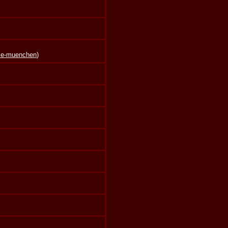
lle-muenchen
)