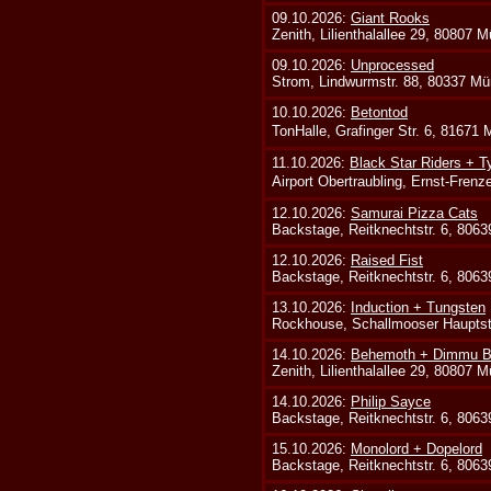
09.10.2026:
Giant Rooks
Zenith, Lilienthalallee 29, 80807 
09.10.2026:
Unprocessed
Strom, Lindwurmstr. 88, 80337 Mü
10.10.2026:
Betontod
TonHalle, Grafinger Str. 6, 81671
11.10.2026:
Black Star Riders + T
Airport Obertraubling, Ernst-Fren
12.10.2026:
Samurai Pizza Cats
Backstage, Reitknechtstr. 6, 806
12.10.2026:
Raised Fist
Backstage, Reitknechtstr. 6, 806
13.10.2026:
Induction + Tungsten
Rockhouse, Schallmooser Hauptstr
14.10.2026:
Behemoth + Dimmu Bo
Zenith, Lilienthalallee 29, 80807 
14.10.2026:
Philip Sayce
Backstage, Reitknechtstr. 6, 806
15.10.2026:
Monolord + Dopelord
Backstage, Reitknechtstr. 6, 806