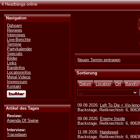
4 Headbänga online
Navigation
Dahoam
Reviews
Interviews
Live-Berichte
Termine
Partykalender
Specials
Bilder
Neuen Termin eintragen
Links
Bandinfos
Locationinfos
Sortierung
Metal-Videos
Impressum
Datum
Location
Ort
Band(s)
Kontakt
09.08.2026:
Left To Die + Vio-lenc
Artikel des Tages
Backstage, Reitknechtstr. 6, 806
Review:
09.08.2026:
Enemy Inside
Agenda Of Swine
Backstage, Reitknechtstr. 6, 806
Interview:
11.08.2026:
Hatebreed
Tracedawn
Backstage, Reitknechtstr. 6, 806