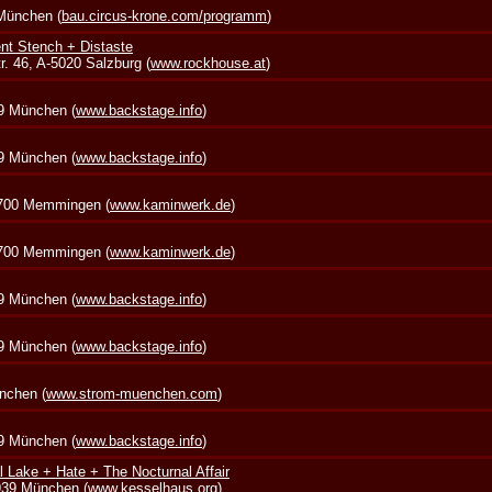
 München (
bau.circus-krone.com/programm
)
nt Stench + Distaste
. 46, A-5020 Salzburg (
www.rockhouse.at
)
39 München (
www.backstage.info
)
39 München (
www.backstage.info
)
7700 Memmingen (
www.kaminwerk.de
)
7700 Memmingen (
www.kaminwerk.de
)
39 München (
www.backstage.info
)
39 München (
www.backstage.info
)
nchen (
www.strom-muenchen.com
)
39 München (
www.backstage.info
)
l Lake + Hate + The Nocturnal Affair
0939 München (
www.kesselhaus.org
)