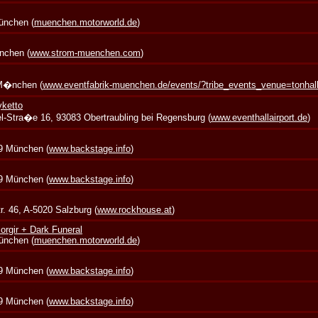
München (
muenchen.motorworld.de
)
nchen (
www.strom-muenchen.com
)
 M�nchen (
www.eventfabrik-muenchen.de/events/?tribe_events_venue=tonha
yketto
zel-Stra�e 16, 93083 Obertraubling bei Regensburg (
www.eventhallairport.de
)
39 München (
www.backstage.info
)
39 München (
www.backstage.info
)
. 46, A-5020 Salzburg (
www.rockhouse.at
)
rgir + Dark Funeral
München (
muenchen.motorworld.de
)
39 München (
www.backstage.info
)
39 München (
www.backstage.info
)