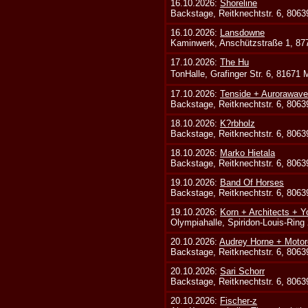
16.10.2026:
Shoreline
Backstage, Reitknechtstr. 6, 806
16.10.2026:
Lansdowne
Kaminwerk, Anschützstraße 1, 8
17.10.2026:
The Hu
TonHalle, Grafinger Str. 6, 81671
17.10.2026:
Tenside + Aurorawave
Backstage, Reitknechtstr. 6, 806
18.10.2026:
K?rbholz
Backstage, Reitknechtstr. 6, 806
18.10.2026:
Marko Hietala
Backstage, Reitknechtstr. 6, 806
19.10.2026:
Band Of Horses
Backstage, Reitknechtstr. 6, 806
19.10.2026:
Korn + Architects + Y
Olympiahalle, Spiridon-Louis-Ring
20.10.2026:
Audrey Horne + Motor
Backstage, Reitknechtstr. 6, 806
20.10.2026:
Sari Schorr
Backstage, Reitknechtstr. 6, 806
20.10.2026:
Fischer-z