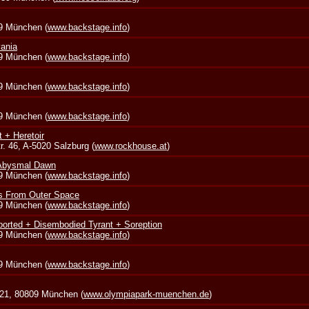
39 München (
www.backstage.info
)
vania
39 München (
www.backstage.info
)
39 München (
www.backstage.info
)
39 München (
www.backstage.info
)
t + Heretoir
. 46, A-5020 Salzburg (
www.rockhouse.at
)
 Abysmal Dawn
39 München (
www.backstage.info
)
s From Outer Space
39 München (
www.backstage.info
)
borted + Disembodied Tyrant + Soreption
39 München (
www.backstage.info
)
39 München (
www.backstage.info
)
 21, 80809 München (
www.olympiapark-muenchen.de
)