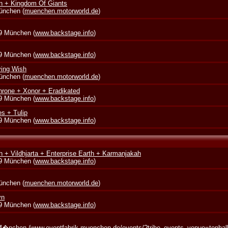
in + Kingdom Of Giants
München (
muenchen.motorworld.de
)
39 München (
www.backstage.info
)
39 München (
www.backstage.info
)
ying Wish
München (
muenchen.motorworld.de
)
rone + Xonor + Eradikated
39 München (
www.backstage.info
)
s + Tulip
39 München (
www.backstage.info
)
 + Vildhjarta + Enterprise Earth + Karmanjakah
39 München (
www.backstage.info
)
München (
muenchen.motorworld.de
)
yn
39 München (
www.backstage.info
)
 M�nchen (
www.eventfabrik-muenchen.de/events/?tribe_events_venue=tonha