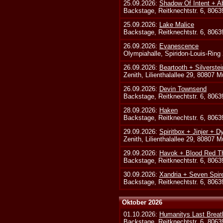
25.09.2026:
Shadow Of Intent + A
Backstage, Reitknechtstr. 6, 806
25.09.2026:
Lake Malice
Backstage, Reitknechtstr. 6, 806
26.09.2026:
Evanescence
Olympiahalle, Spiridon-Louis-Ring
26.09.2026:
Beartooth + Silverste
Zenith, Lilienthalallee 29, 80807 
26.09.2026:
Devin Townsend
Backstage, Reitknechtstr. 6, 806
28.09.2026:
Haken
Backstage, Reitknechtstr. 6, 806
29.09.2026:
Spiritbox + Jinjer + D
Zenith, Lilienthalallee 29, 80807 
29.09.2026:
Havok + Blood Red Th
Backstage, Reitknechtstr. 6, 806
30.09.2026:
Xandria + Seven Spire
Backstage, Reitknechtstr. 6, 806
Oktober 2026
01.10.2026:
Humanitys Last Breath
Backstage, Reitknechtstr. 6, 806