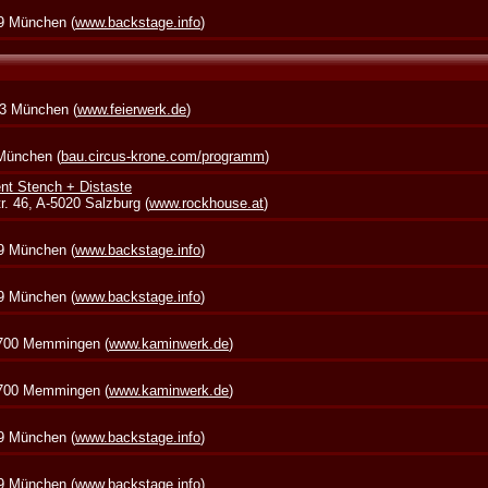
39 München (
www.backstage.info
)
73 München (
www.feierwerk.de
)
 München (
bau.circus-krone.com/programm
)
nt Stench + Distaste
. 46, A-5020 Salzburg (
www.rockhouse.at
)
39 München (
www.backstage.info
)
39 München (
www.backstage.info
)
7700 Memmingen (
www.kaminwerk.de
)
7700 Memmingen (
www.kaminwerk.de
)
39 München (
www.backstage.info
)
39 München (
www.backstage.info
)