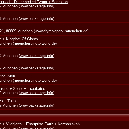
borted + Disembodied Tyrant + Soreption
39 München (
www.backstage.info
)
39 München (
www.backstage.info
)
 21, 80809 München (
www.olympiapark-muenchen.de
)
in + Kingdom Of Giants
München (
muenchen.motorworld.de
)
39 München (
www.backstage.info
)
39 München (
www.backstage.info
)
ying Wish
München (
muenchen.motorworld.de
)
rone + Xonor + Eradikated
39 München (
www.backstage.info
)
s + Tulip
39 München (
www.backstage.info
)
 + Vildhjarta + Enterprise Earth + Karmanjakah
39 München (
www.backstage.info
)