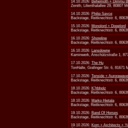
14.10.2026:
Behemoth + Dimmu Bo
Zenith, Lilienthalallee 29, 80807 
14.10.2026:
Philip Sayce
Backstage, Reitknechtstr. 6, 806
15.10.2026:
Monolord + Dopelord
Backstage, Reitknechtstr. 6, 806
16.10.2026:
Shoreline
Backstage, Reitknechtstr. 6, 806
16.10.2026:
Lansdowne
Kaminwerk, Anschützstraße 1, 8
17.10.2026:
The Hu
TonHalle, Grafinger Str. 6, 81671
17.10.2026:
Tenside + Aurorawave
Backstage, Reitknechtstr. 6, 806
18.10.2026:
K?rbholz
Backstage, Reitknechtstr. 6, 806
18.10.2026:
Marko Hietala
Backstage, Reitknechtstr. 6, 806
19.10.2026:
Band Of Horses
Backstage, Reitknechtstr. 6, 806
19.10.2026:
Korn + Architects + Y