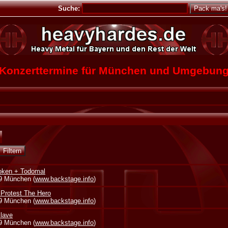
Suche:
Konzerttermine für München und Umgebun
oken + Todomal
39 München (
www.backstage.info
)
 Protest The Hero
39 München (
www.backstage.info
)
lave
39 München (
www.backstage.info
)