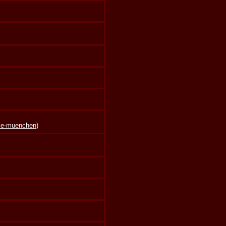
lle-muenchen
)