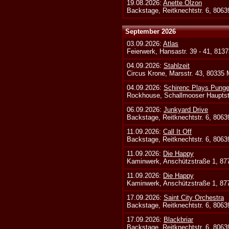
19.08.2026:
Anette Olzon
Backstage, Reitknechtstr. 6, 806
September 2026
03.09.2026:
Atlas
Feierwerk, Hansastr. 39 - 41, 813
04.09.2026:
Stahlzeit
Circus Krone, Marsstr. 43, 80335
04.09.2026:
Schirenc Plays Punge
Rockhouse, Schallmooser Hauptstr
06.09.2026:
Junkyard Drive
Backstage, Reitknechtstr. 6, 806
11.09.2026:
Call It Off
Backstage, Reitknechtstr. 6, 806
11.09.2026:
Die Happy
Kaminwerk, Anschützstraße 1, 8
11.09.2026:
Die Happy
Kaminwerk, Anschützstraße 1, 8
17.09.2026:
Saint City Orchestra
Backstage, Reitknechtstr. 6, 806
17.09.2026:
Blackbriar
Backstage, Reitknechtstr. 6, 806