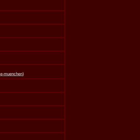
lle-muenchen
)