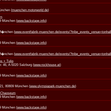
München (
muenchen.motorworld.de
)
yn
39 München (
www.backstage.info
)
 M�nchen (
www.eventfabrik-muenchen.de/events/?tribe_events_venue=tonha
39 München (
www.backstage.info
)
 M�nchen (
www.eventfabrik-muenchen.de/events/?tribe_events_venue=tonha
s + Tulip
. 46, A-5020 Salzburg (
www.rockhouse.at
)
39 München (
www.backstage.info
)
 21, 80809 München (
www.olympiapark-muenchen.de
)
+ Chaoseum
39 München (
www.backstage.info
)
39 München (
www.backstage.info
)