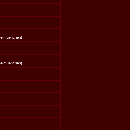
lle-muenchen
)
lle-muenchen
)