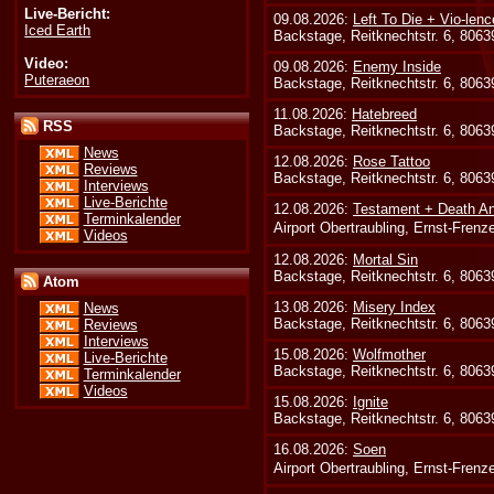
Live-Bericht:
09.08.2026:
Left To Die + Vio-lenc
Iced Earth
Backstage, Reitknechtstr. 6, 806
Video:
09.08.2026:
Enemy Inside
Puteraeon
Backstage, Reitknechtstr. 6, 806
11.08.2026:
Hatebreed
RSS
Backstage, Reitknechtstr. 6, 806
News
12.08.2026:
Rose Tattoo
Reviews
Backstage, Reitknechtstr. 6, 806
Interviews
Live-Berichte
12.08.2026:
Testament + Death An
Terminkalender
Airport Obertraubling, Ernst-Fren
Videos
12.08.2026:
Mortal Sin
Backstage, Reitknechtstr. 6, 806
Atom
13.08.2026:
Misery Index
News
Backstage, Reitknechtstr. 6, 806
Reviews
Interviews
15.08.2026:
Wolfmother
Live-Berichte
Backstage, Reitknechtstr. 6, 806
Terminkalender
Videos
15.08.2026:
Ignite
Backstage, Reitknechtstr. 6, 806
16.08.2026:
Soen
Airport Obertraubling, Ernst-Fren