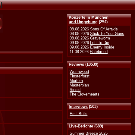
Konzerte in München
und Umgebung
(254)
08.08.2026
Sons Of Arrakis
08.08.2026
Stick To Your Guns
08.08.2026
Graveworm
g
09.08.2026
Left To Die
09.08.2026
Enemy Inside
11.08.2026
Hatebreed
Reviews
(10539)
Wormwood
Finsterforst
Mortem
Masterplan
Sinsid
The Cloverhearts
Interviews
(503)
Emil Bulls
Live-Berichte
(689)
Summer Breeze 2025