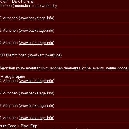
rgir + Dark Funeral
München (
muenchen.motorworld.de
)
39 München (
www.backstage.info
)
39 München (
www.backstage.info
)
39 München (
www.backstage.info
)
7700 Memmingen (
www.kaminwerk.de
)
 M�nchen (
www.eventfabrik-muenchen.de/events/?tribe_events_venue=tonha
 + Sugar Spine
39 München (
www.backstage.info
)
39 München (
www.backstage.info
)
39 München (
www.backstage.info
)
39 München (
www.backstage.info
)
outh Code + Pixel Grip