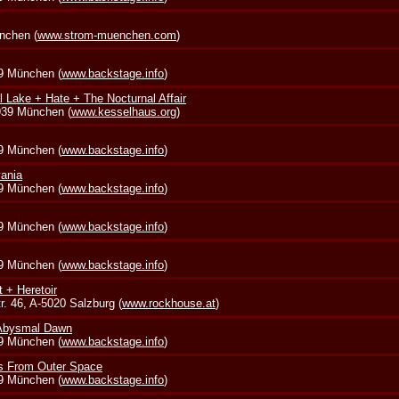
nchen (
www.strom-muenchen.com
)
39 München (
www.backstage.info
)
l Lake + Hate + The Nocturnal Affair
0939 München (
www.kesselhaus.org
)
39 München (
www.backstage.info
)
vania
39 München (
www.backstage.info
)
39 München (
www.backstage.info
)
39 München (
www.backstage.info
)
t + Heretoir
. 46, A-5020 Salzburg (
www.rockhouse.at
)
 Abysmal Dawn
39 München (
www.backstage.info
)
s From Outer Space
39 München (
www.backstage.info
)