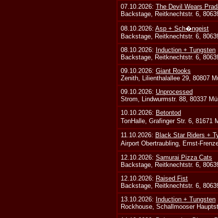
07.10.2026:
The Devil Wears Prad
Backstage, Reitknechtstr. 6, 806
08.10.2026:
Asp + Sch�ngeist
Backstage, Reitknechtstr. 6, 806
08.10.2026:
Induction + Tungsten
Backstage, Reitknechtstr. 6, 806
09.10.2026:
Giant Rooks
Zenith, Lilienthalallee 29, 80807 
09.10.2026:
Unprocessed
Strom, Lindwurmstr. 88, 80337 Mü
10.10.2026:
Betontod
TonHalle, Grafinger Str. 6, 81671
11.10.2026:
Black Star Riders + T
Airport Obertraubling, Ernst-Fren
12.10.2026:
Samurai Pizza Cats
Backstage, Reitknechtstr. 6, 806
12.10.2026:
Raised Fist
Backstage, Reitknechtstr. 6, 806
13.10.2026:
Induction + Tungsten
Rockhouse, Schallmooser Hauptstr