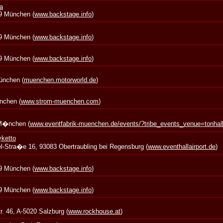
a
39 München (
www.backstage.info
)
39 München (
www.backstage.info
)
39 München (
www.backstage.info
)
München (
muenchen.motorworld.de
)
nchen (
www.strom-muenchen.com
)
 M�nchen (
www.eventfabrik-muenchen.de/events/?tribe_events_venue=tonha
yketto
zel-Stra�e 16, 93083 Obertraubling bei Regensburg (
www.eventhallairport.de
)
39 München (
www.backstage.info
)
39 München (
www.backstage.info
)
. 46, A-5020 Salzburg (
www.rockhouse.at
)