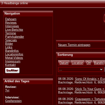
3 Headbänga online
Navigation
Dahoam
Reviews
Interviews
Live-Berichte
Termine
Partykalender
Specials
Bilder
Neuen Termin eintragen
Links
Bandinfos
Locationinfos
Sortierung
Metal-Videos
Impressum
Datum
Location
Ort
Band(s)
Kontakt
08.08.2026:
Sons Of Arrakis + Ev
Artikel des Tages
Backstage, Reitknechtstr. 6, 806
Review:
08.08.2026:
Stick To Your Guns +
Tyr
Backstage, Reitknechtstr. 6, 806
Interview:
08.08.2026:
Graveworm + Tortures
Greifenstein
Backstage, Reitknechtstr. 6, 806