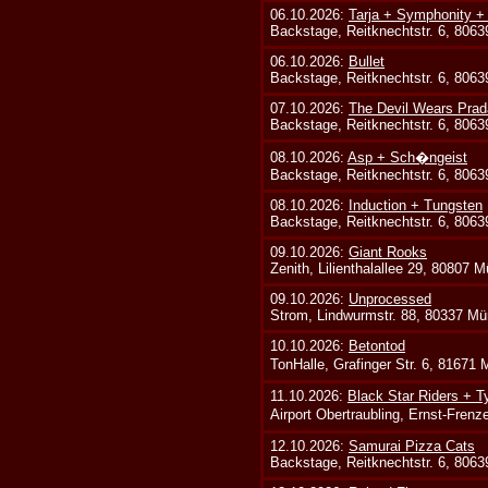
06.10.2026:
Tarja + Symphonity 
Backstage, Reitknechtstr. 6, 806
06.10.2026:
Bullet
Backstage, Reitknechtstr. 6, 806
07.10.2026:
The Devil Wears Prad
Backstage, Reitknechtstr. 6, 806
08.10.2026:
Asp + Sch�ngeist
Backstage, Reitknechtstr. 6, 806
08.10.2026:
Induction + Tungsten
Backstage, Reitknechtstr. 6, 806
09.10.2026:
Giant Rooks
Zenith, Lilienthalallee 29, 80807 
09.10.2026:
Unprocessed
Strom, Lindwurmstr. 88, 80337 Mü
10.10.2026:
Betontod
TonHalle, Grafinger Str. 6, 81671
11.10.2026:
Black Star Riders + T
Airport Obertraubling, Ernst-Fren
12.10.2026:
Samurai Pizza Cats
Backstage, Reitknechtstr. 6, 806