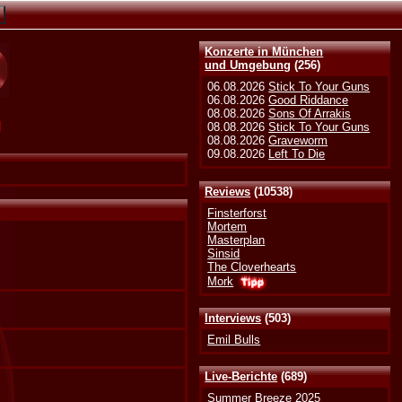
Konzerte in München
und Umgebung
(256)
06.08.2026
Stick To Your Guns
06.08.2026
Good Riddance
08.08.2026
Sons Of Arrakis
g
08.08.2026
Stick To Your Guns
08.08.2026
Graveworm
09.08.2026
Left To Die
Reviews
(10538)
Finsterforst
Mortem
Masterplan
Sinsid
The Cloverhearts
Mork
Interviews
(503)
Emil Bulls
Live-Berichte
(689)
Summer Breeze 2025