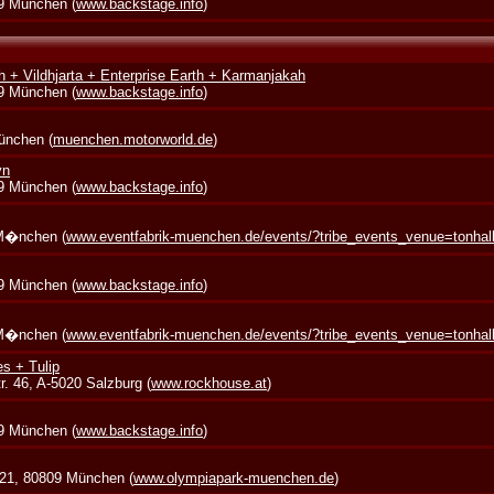
39 München (
www.backstage.info
)
 + Vildhjarta + Enterprise Earth + Karmanjakah
39 München (
www.backstage.info
)
München (
muenchen.motorworld.de
)
yn
39 München (
www.backstage.info
)
 M�nchen (
www.eventfabrik-muenchen.de/events/?tribe_events_venue=tonha
39 München (
www.backstage.info
)
 M�nchen (
www.eventfabrik-muenchen.de/events/?tribe_events_venue=tonha
s + Tulip
. 46, A-5020 Salzburg (
www.rockhouse.at
)
39 München (
www.backstage.info
)
 21, 80809 München (
www.olympiapark-muenchen.de
)