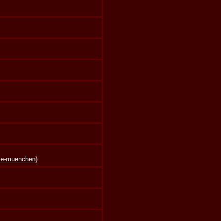
lle-muenchen
)