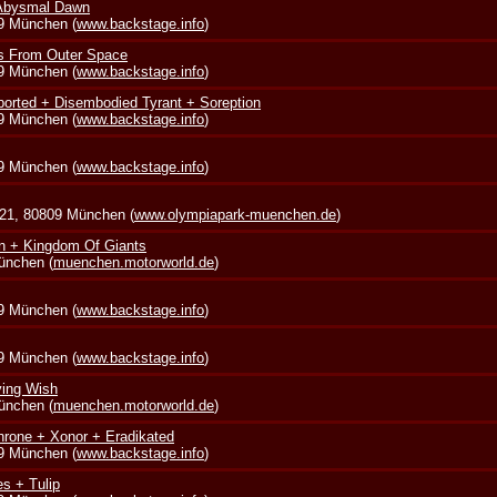
 Abysmal Dawn
39 München (
www.backstage.info
)
s From Outer Space
39 München (
www.backstage.info
)
borted + Disembodied Tyrant + Soreption
39 München (
www.backstage.info
)
39 München (
www.backstage.info
)
 21, 80809 München (
www.olympiapark-muenchen.de
)
in + Kingdom Of Giants
München (
muenchen.motorworld.de
)
39 München (
www.backstage.info
)
39 München (
www.backstage.info
)
ying Wish
München (
muenchen.motorworld.de
)
rone + Xonor + Eradikated
39 München (
www.backstage.info
)
s + Tulip