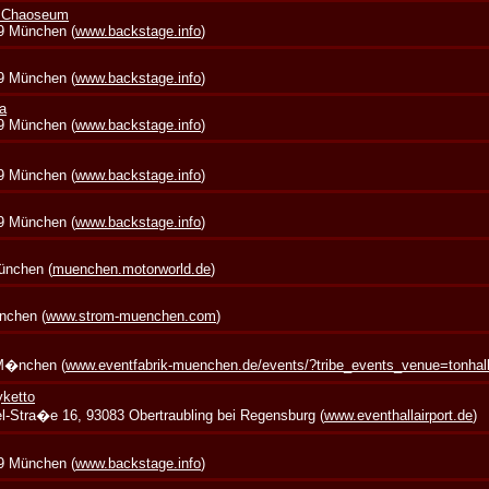
+ Chaoseum
39 München (
www.backstage.info
)
39 München (
www.backstage.info
)
a
39 München (
www.backstage.info
)
39 München (
www.backstage.info
)
39 München (
www.backstage.info
)
München (
muenchen.motorworld.de
)
nchen (
www.strom-muenchen.com
)
 M�nchen (
www.eventfabrik-muenchen.de/events/?tribe_events_venue=tonha
yketto
zel-Stra�e 16, 93083 Obertraubling bei Regensburg (
www.eventhallairport.de
)
39 München (
www.backstage.info
)