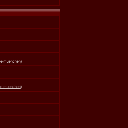
lle-muenchen
)
lle-muenchen
)