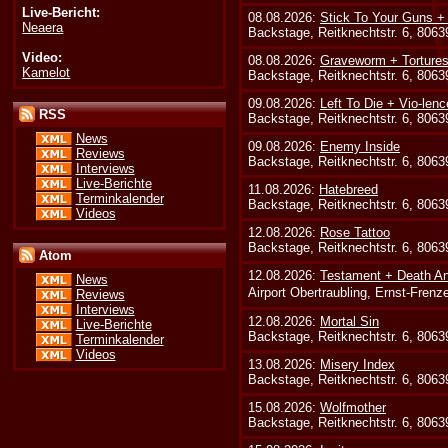
Live-Bericht:
08.08.2026:
Stick To Your Guns +
Neaera
Backstage, Reitknechtstr. 6, 806
Video:
08.08.2026:
Graveworm + Tortures
Kamelot
Backstage, Reitknechtstr. 6, 806
09.08.2026:
Left To Die + Vio-lenc
RSS
Backstage, Reitknechtstr. 6, 806
News
09.08.2026:
Enemy Inside
Reviews
Backstage, Reitknechtstr. 6, 806
Interviews
Live-Berichte
11.08.2026:
Hatebreed
Terminkalender
Backstage, Reitknechtstr. 6, 806
Videos
12.08.2026:
Rose Tattoo
Backstage, Reitknechtstr. 6, 806
Atom
12.08.2026:
Testament + Death An
News
Airport Obertraubling, Ernst-Fren
Reviews
Interviews
12.08.2026:
Mortal Sin
Live-Berichte
Backstage, Reitknechtstr. 6, 806
Terminkalender
Videos
13.08.2026:
Misery Index
Backstage, Reitknechtstr. 6, 806
15.08.2026:
Wolfmother
Backstage, Reitknechtstr. 6, 806