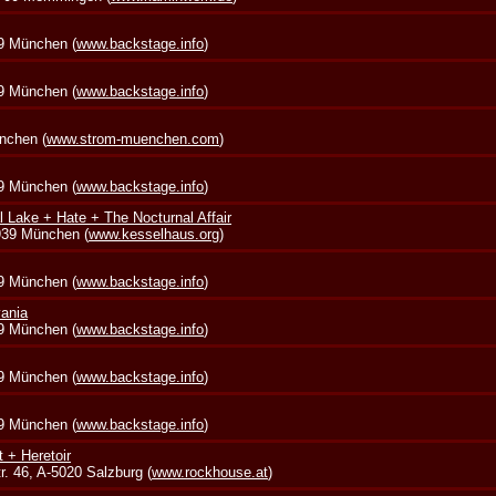
39 München (
www.backstage.info
)
39 München (
www.backstage.info
)
nchen (
www.strom-muenchen.com
)
39 München (
www.backstage.info
)
l Lake + Hate + The Nocturnal Affair
0939 München (
www.kesselhaus.org
)
39 München (
www.backstage.info
)
vania
39 München (
www.backstage.info
)
39 München (
www.backstage.info
)
39 München (
www.backstage.info
)
t + Heretoir
. 46, A-5020 Salzburg (
www.rockhouse.at
)