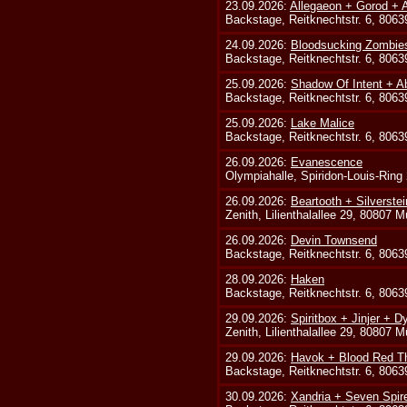
23.09.2026:
Allegaeon + Gorod +
Backstage, Reitknechtstr. 6, 806
24.09.2026:
Bloodsucking Zombie
Backstage, Reitknechtstr. 6, 806
25.09.2026:
Shadow Of Intent + A
Backstage, Reitknechtstr. 6, 806
25.09.2026:
Lake Malice
Backstage, Reitknechtstr. 6, 806
26.09.2026:
Evanescence
Olympiahalle, Spiridon-Louis-Ring
26.09.2026:
Beartooth + Silverste
Zenith, Lilienthalallee 29, 80807 
26.09.2026:
Devin Townsend
Backstage, Reitknechtstr. 6, 806
28.09.2026:
Haken
Backstage, Reitknechtstr. 6, 806
29.09.2026:
Spiritbox + Jinjer + D
Zenith, Lilienthalallee 29, 80807 
29.09.2026:
Havok + Blood Red Th
Backstage, Reitknechtstr. 6, 806
30.09.2026:
Xandria + Seven Spire