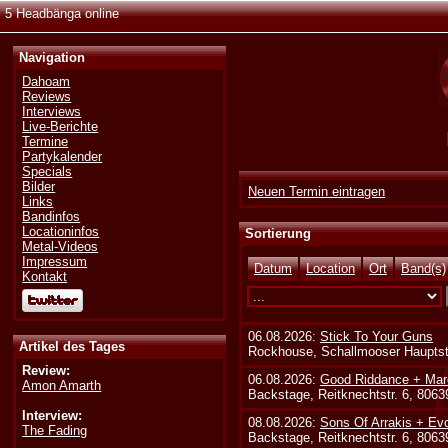
5 Headbänga online
Navigation
Dahoam
Reviews
Interviews
Live-Berichte
Termine
Partykalender
Specials
Bilder
Neuen Termin eintragen
Links
Bandinfos
Locationinfos
Sortierung
Metal-Videos
Impressum
Datum
Location
Ort
Band(s)
Kontakt
06.08.2026:
Stick To Your Guns
Artikel des Tages
Rockhouse, Schallmooser Hauptstr
Review:
06.08.2026:
Good Riddance + Mar
Amon Amarth
Backstage, Reitknechtstr. 6, 806
Interview:
08.08.2026:
Sons Of Arrakis + Ev
The Fading
Backstage, Reitknechtstr. 6, 806