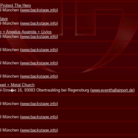
 Protest The Hero
39 München (
www.backstage.info
)
lave
39 München (
www.backstage.info
)
e + Angelus Apatrida + Livlos
39 München (
www.backstage.info
)
39 München (
www.backstage.info
)
39 München (
www.backstage.info
)
39 München (
www.backstage.info
)
gel + Metal Church
zel-Stra�e 16, 93083 Obertraubling bei Regensburg (
www.eventhallairport.de
)
39 München (
www.backstage.info
)
39 München (
www.backstage.info
)
39 München (
www.backstage.info
)