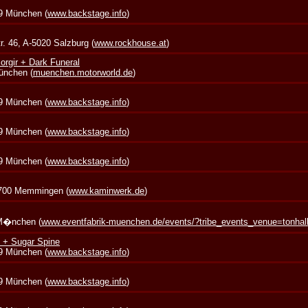
39 München (
www.backstage.info
)
. 46, A-5020 Salzburg (
www.rockhouse.at
)
rgir + Dark Funeral
München (
muenchen.motorworld.de
)
39 München (
www.backstage.info
)
39 München (
www.backstage.info
)
39 München (
www.backstage.info
)
7700 Memmingen (
www.kaminwerk.de
)
 M�nchen (
www.eventfabrik-muenchen.de/events/?tribe_events_venue=tonha
 + Sugar Spine
39 München (
www.backstage.info
)
39 München (
www.backstage.info
)