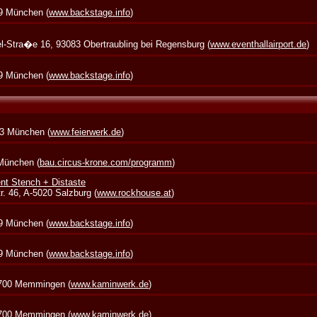
39 München (
www.backstage.info
)
zel-Stra�e 16, 93083 Obertraubling bei Regensburg (
www.eventhallairport.de
)
39 München (
www.backstage.info
)
73 München (
www.feierwerk.de
)
 München (
bau.circus-krone.com/programm
)
nt Stench + Distaste
. 46, A-5020 Salzburg (
www.rockhouse.at
)
39 München (
www.backstage.info
)
39 München (
www.backstage.info
)
7700 Memmingen (
www.kaminwerk.de
)
7700 Memmingen (
www.kaminwerk.de
)