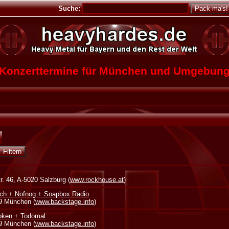
Suche:
Konzerttermine für München und Umgebun
. 46, A-5020 Salzburg (
www.rockhouse.at
)
ch + Nofnog + Soapbox Radio
39 München (
www.backstage.info
)
oken + Todomal
39 München (
www.backstage.info
)