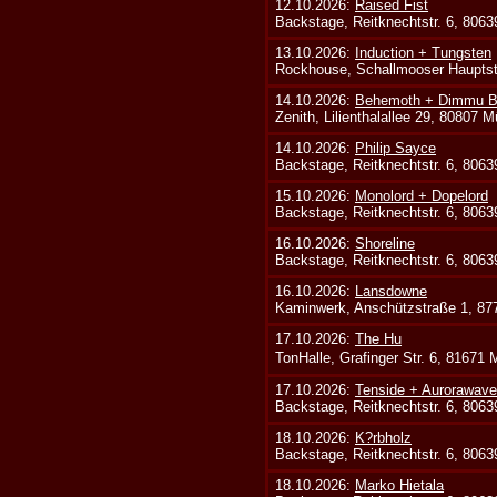
12.10.2026:
Raised Fist
Backstage, Reitknechtstr. 6, 806
13.10.2026:
Induction + Tungsten
Rockhouse, Schallmooser Hauptstr
14.10.2026:
Behemoth + Dimmu Bo
Zenith, Lilienthalallee 29, 80807 
14.10.2026:
Philip Sayce
Backstage, Reitknechtstr. 6, 806
15.10.2026:
Monolord + Dopelord
Backstage, Reitknechtstr. 6, 806
16.10.2026:
Shoreline
Backstage, Reitknechtstr. 6, 806
16.10.2026:
Lansdowne
Kaminwerk, Anschützstraße 1, 8
17.10.2026:
The Hu
TonHalle, Grafinger Str. 6, 81671
17.10.2026:
Tenside + Aurorawave
Backstage, Reitknechtstr. 6, 806
18.10.2026:
K?rbholz
Backstage, Reitknechtstr. 6, 806
18.10.2026:
Marko Hietala