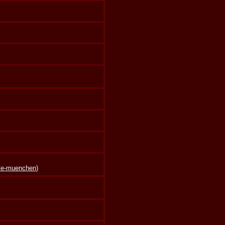
lle-muenchen
)