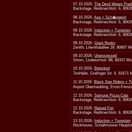
07.10.2026:
The Devil Wears Prad
Backstage, Reitknechtstr. 6, 806
08.10.2026:
Asp + Sch�ngeist
Backstage, Reitknechtstr. 6, 806
08.10.2026:
Induction + Tungsten
Backstage, Reitknechtstr. 6, 806
09.10.2026:
Giant Rooks
Zenith, Lilienthalallee 29, 80807 
09.10.2026:
Unprocessed
Strom, Lindwurmstr. 88, 80337 Mü
10.10.2026:
Betontod
TonHalle, Grafinger Str. 6, 81671
11.10.2026:
Black Star Riders + T
Airport Obertraubling, Ernst-Fren
12.10.2026:
Samurai Pizza Cats
Backstage, Reitknechtstr. 6, 806
12.10.2026:
Raised Fist
Backstage, Reitknechtstr. 6, 806
13.10.2026:
Induction + Tungsten
Rockhouse, Schallmooser Hauptstr