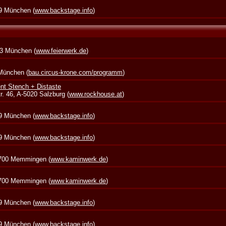
39 München (
www.backstage.info
)
73 München (
www.feierwerk.de
)
 München (
bau.circus-krone.com/programm
)
nt Stench + Distaste
. 46, A-5020 Salzburg (
www.rockhouse.at
)
39 München (
www.backstage.info
)
39 München (
www.backstage.info
)
7700 Memmingen (
www.kaminwerk.de
)
7700 Memmingen (
www.kaminwerk.de
)
39 München (
www.backstage.info
)
39 München (
www.backstage.info
)