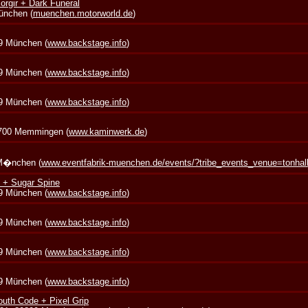
rgir + Dark Funeral
München (
muenchen.motorworld.de
)
39 München (
www.backstage.info
)
39 München (
www.backstage.info
)
39 München (
www.backstage.info
)
7700 Memmingen (
www.kaminwerk.de
)
 M�nchen (
www.eventfabrik-muenchen.de/events/?tribe_events_venue=tonha
 + Sugar Spine
39 München (
www.backstage.info
)
39 München (
www.backstage.info
)
39 München (
www.backstage.info
)
39 München (
www.backstage.info
)
outh Code + Pixel Grip