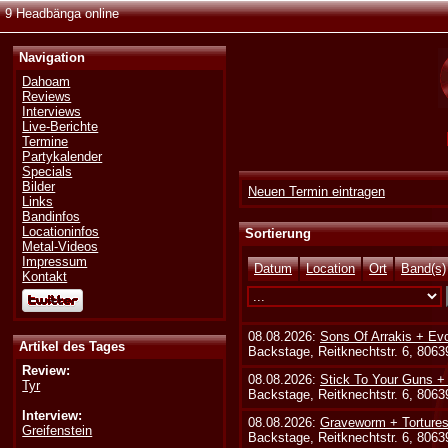
9 Headbänga online
Navigation
Dahoam
Reviews
Interviews
Live-Berichte
Termine
Partykalender
Specials
Bilder
Neuen Termin eintragen
Links
Bandinfos
Locationinfos
Sortierung
Metal-Videos
Impressum
Datum
Location
Ort
Band(s)
Kontakt
08.08.2026:
Sons Of Arrakis + Ev
Artikel des Tages
Backstage, Reitknechtstr. 6, 806
Review:
08.08.2026:
Stick To Your Guns +
Tyr
Backstage, Reitknechtstr. 6, 806
Interview:
08.08.2026:
Graveworm + Tortures
Greifenstein
Backstage, Reitknechtstr. 6, 806