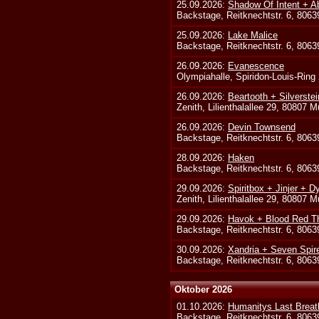
25.09.2026:
Shadow Of Intent + A
Backstage, Reitknechtstr. 6, 806
25.09.2026:
Lake Malice
Backstage, Reitknechtstr. 6, 806
26.09.2026:
Evanescence
Olympiahalle, Spiridon-Louis-Ring
26.09.2026:
Beartooth + Silverste
Zenith, Lilienthalallee 29, 80807 
26.09.2026:
Devin Townsend
Backstage, Reitknechtstr. 6, 806
28.09.2026:
Haken
Backstage, Reitknechtstr. 6, 806
29.09.2026:
Spiritbox + Jinjer + D
Zenith, Lilienthalallee 29, 80807 
29.09.2026:
Havok + Blood Red Th
Backstage, Reitknechtstr. 6, 806
30.09.2026:
Xandria + Seven Spire
Backstage, Reitknechtstr. 6, 806
Oktober 2026
01.10.2026:
Humanitys Last Breath
Backstage, Reitknechtstr. 6, 806