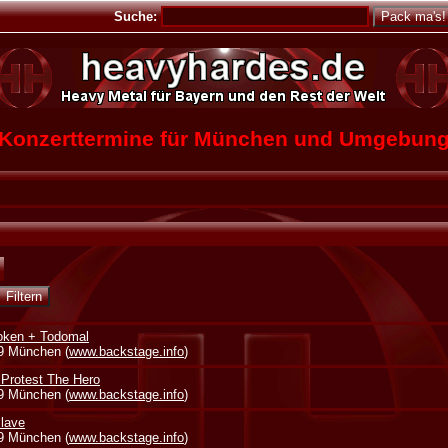
Suche:
Konzerttermine für München und Umgebun
oken + Todomal
39 München (
www.backstage.info
)
 Protest The Hero
39 München (
www.backstage.info
)
lave
39 München (
www.backstage.info
)