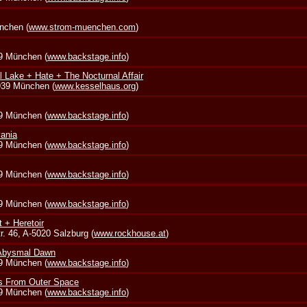
nchen (
www.strom-muenchen.com
)
39 München (
www.backstage.info
)
l Lake + Hate + The Nocturnal Affair
0939 München (
www.kesselhaus.org
)
39 München (
www.backstage.info
)
vania
39 München (
www.backstage.info
)
39 München (
www.backstage.info
)
39 München (
www.backstage.info
)
t + Heretoir
. 46, A-5020 Salzburg (
www.rockhouse.at
)
 Abysmal Dawn
39 München (
www.backstage.info
)
s From Outer Space
39 München (
www.backstage.info
)