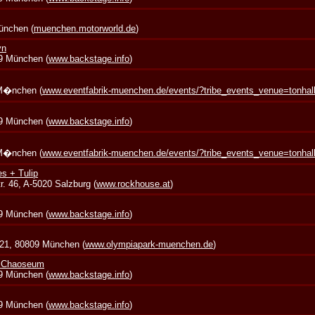
München (
muenchen.motorworld.de
)
yn
39 München (
www.backstage.info
)
 M�nchen (
www.eventfabrik-muenchen.de/events/?tribe_events_venue=tonha
39 München (
www.backstage.info
)
 M�nchen (
www.eventfabrik-muenchen.de/events/?tribe_events_venue=tonha
s + Tulip
. 46, A-5020 Salzburg (
www.rockhouse.at
)
39 München (
www.backstage.info
)
 21, 80809 München (
www.olympiapark-muenchen.de
)
+ Chaoseum
39 München (
www.backstage.info
)
39 München (
www.backstage.info
)