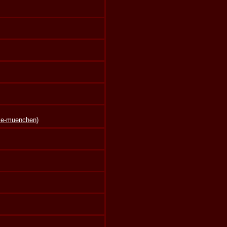
lle-muenchen
)