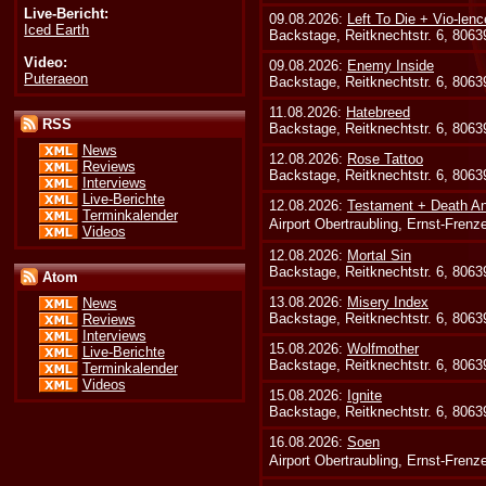
Live-Bericht:
09.08.2026:
Left To Die + Vio-lenc
Iced Earth
Backstage, Reitknechtstr. 6, 806
Video:
09.08.2026:
Enemy Inside
Puteraeon
Backstage, Reitknechtstr. 6, 806
11.08.2026:
Hatebreed
RSS
Backstage, Reitknechtstr. 6, 806
News
12.08.2026:
Rose Tattoo
Reviews
Backstage, Reitknechtstr. 6, 806
Interviews
Live-Berichte
12.08.2026:
Testament + Death An
Terminkalender
Airport Obertraubling, Ernst-Fren
Videos
12.08.2026:
Mortal Sin
Backstage, Reitknechtstr. 6, 806
Atom
13.08.2026:
Misery Index
News
Backstage, Reitknechtstr. 6, 806
Reviews
Interviews
15.08.2026:
Wolfmother
Live-Berichte
Backstage, Reitknechtstr. 6, 806
Terminkalender
Videos
15.08.2026:
Ignite
Backstage, Reitknechtstr. 6, 806
16.08.2026:
Soen
Airport Obertraubling, Ernst-Fren