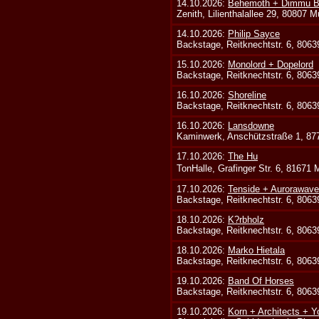
14.10.2026:
Behemoth + Dimmu Bo
Zenith, Lilienthalallee 29, 80807 
14.10.2026:
Philip Sayce
Backstage, Reitknechtstr. 6, 806
15.10.2026:
Monolord + Dopelord
Backstage, Reitknechtstr. 6, 806
16.10.2026:
Shoreline
Backstage, Reitknechtstr. 6, 806
16.10.2026:
Lansdowne
Kaminwerk, Anschützstraße 1, 8
17.10.2026:
The Hu
TonHalle, Grafinger Str. 6, 81671
17.10.2026:
Tenside + Aurorawave
Backstage, Reitknechtstr. 6, 806
18.10.2026:
K?rbholz
Backstage, Reitknechtstr. 6, 806
18.10.2026:
Marko Hietala
Backstage, Reitknechtstr. 6, 806
19.10.2026:
Band Of Horses
Backstage, Reitknechtstr. 6, 806
19.10.2026:
Korn + Architects + Y