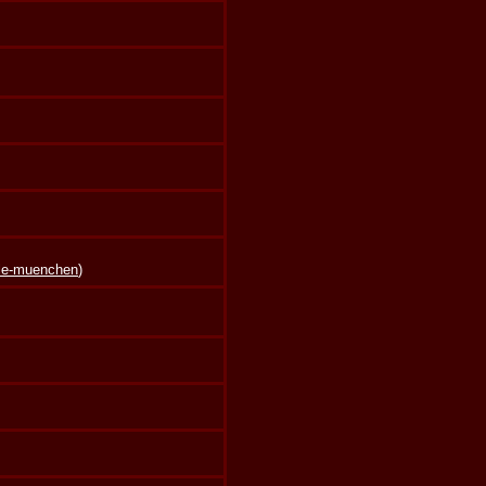
lle-muenchen
)