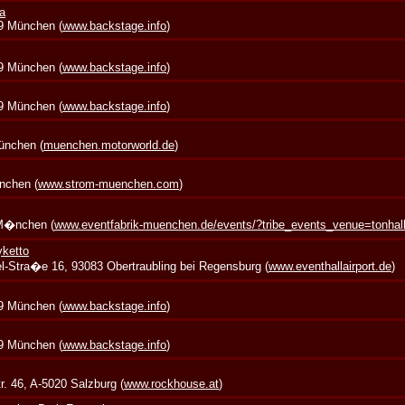
a
39 München (
www.backstage.info
)
39 München (
www.backstage.info
)
39 München (
www.backstage.info
)
München (
muenchen.motorworld.de
)
nchen (
www.strom-muenchen.com
)
 M�nchen (
www.eventfabrik-muenchen.de/events/?tribe_events_venue=tonha
yketto
zel-Stra�e 16, 93083 Obertraubling bei Regensburg (
www.eventhallairport.de
)
39 München (
www.backstage.info
)
39 München (
www.backstage.info
)
. 46, A-5020 Salzburg (
www.rockhouse.at
)