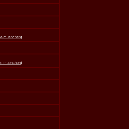
lle-muenchen
)
lle-muenchen
)