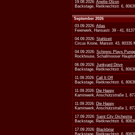
19.08.2026:
Anette Olzon
Backstage, Reitknechtstr. 6, 806
September 2026
03.09.2026:
Atlas
Feierwerk, Hansastr. 39 - 41, 813
04.09.2026:
Stahlzeit
Circus Krone, Marsstr. 43, 80335
04.09.2026:
Schirenc Plays Punge
Rockhouse, Schallmooser Hauptstr
06.09.2026:
Junkyard Drive
Backstage, Reitknechtstr. 6, 806
11.09.2026:
Call It Off
Backstage, Reitknechtstr. 6, 806
11.09.2026:
Die Happy
Kaminwerk, Anschützstraße 1, 8
11.09.2026:
Die Happy
Kaminwerk, Anschützstraße 1, 8
17.09.2026:
Saint City Orchestra
Backstage, Reitknechtstr. 6, 806
17.09.2026:
Blackbriar
Backstage, Reitknechtstr. 6, 806