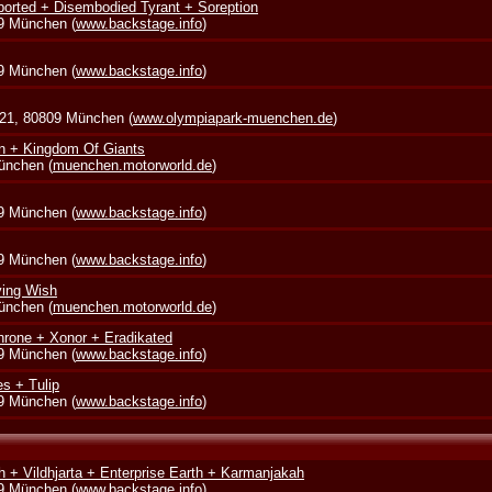
borted + Disembodied Tyrant + Soreption
39 München (
www.backstage.info
)
39 München (
www.backstage.info
)
 21, 80809 München (
www.olympiapark-muenchen.de
)
in + Kingdom Of Giants
München (
muenchen.motorworld.de
)
39 München (
www.backstage.info
)
39 München (
www.backstage.info
)
ying Wish
München (
muenchen.motorworld.de
)
rone + Xonor + Eradikated
39 München (
www.backstage.info
)
s + Tulip
39 München (
www.backstage.info
)
 + Vildhjarta + Enterprise Earth + Karmanjakah
39 München (
www.backstage.info
)