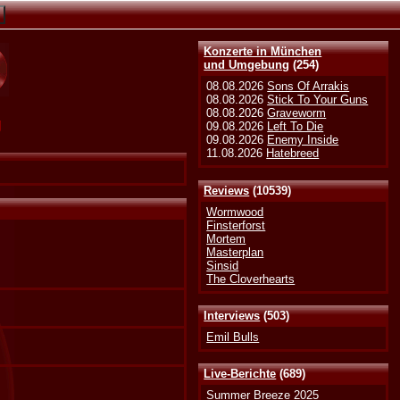
Konzerte in München
und Umgebung
(254)
08.08.2026
Sons Of Arrakis
08.08.2026
Stick To Your Guns
08.08.2026
Graveworm
g
09.08.2026
Left To Die
09.08.2026
Enemy Inside
11.08.2026
Hatebreed
Reviews
(10539)
Wormwood
Finsterforst
Mortem
Masterplan
Sinsid
The Cloverhearts
Interviews
(503)
Emil Bulls
Live-Berichte
(689)
Summer Breeze 2025