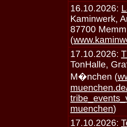
16.10.2026:
L
Kaminwerk, A
87700 Memm
(
www.kaminw
17.10.2026:
T
TonHalle, Graf
M�nchen (
ww
muenchen.de/
tribe_events_
muenchen
)
17.10.2026:
T