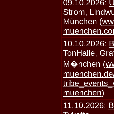
09.10.2026:
U
Strom, Lindwu
München (
ww
muenchen.c
10.10.2026:
B
TonHalle, Graf
M�nchen (
ww
muenchen.de/
tribe_events_
muenchen
)
11.10.2026:
B