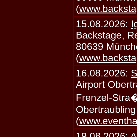
(
www.backsta
15.08.2026:
I
Backstage, Rei
80639 Münch
(
www.backsta
16.08.2026:
S
Airport Obertr
Frenzel-Stra
Obertraublin
(
www.eventhal
19.08.2026:
A