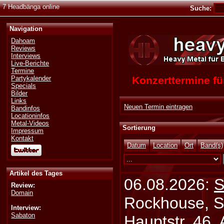
7 Headbänga online
Suche:
Navigation
Dahoam
Reviews
Interviews
Live-Berichte
Termine
Konzerttermine 
Partykalender
Specials
Bilder
Links
Neuen Termin eintragen
Bandinfos
Locationinfos
Metal-Videos
Sortierung
Impressum
Kontakt
Datum
Location
Ort
Band(s)
Artikel des Tages
06.08.2026:
S
Review:
Domain
Rockhouse, S
Interview:
Sabaton
Hauptstr. 46,