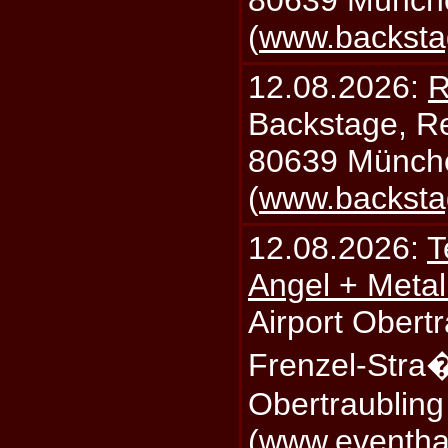
(
www.backsta
12.08.2026:
R
Backstage, Rei
80639 Münch
(
www.backsta
12.08.2026:
T
Angel + Meta
Airport Obertr
Frenzel-Stra
Obertraublin
(
www.eventhal