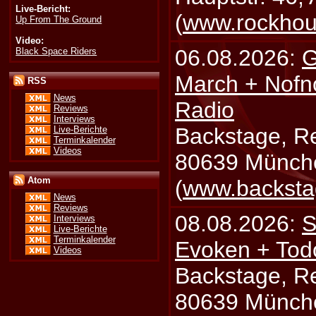
Live-Bericht:
(
www.rockhou
Up From The Ground
Video:
06.08.2026:
G
Black Space Riders
March + Nofn
RSS
News
Radio
Reviews
Interviews
Backstage, Rei
Live-Berichte
Terminkalender
Videos
80639 Münch
Atom
(
www.backsta
News
Reviews
08.08.2026:
S
Interviews
Live-Berichte
Terminkalender
Evoken + Tod
Videos
Backstage, Rei
80639 Münch