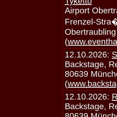
Tyketto
Airport Obertr
Frenzel-Stra
Obertraublin
(
www.eventhal
12.10.2026:
S
Backstage, Rei
80639 Münch
(
www.backsta
12.10.2026:
R
Backstage, Rei
80639 Münch