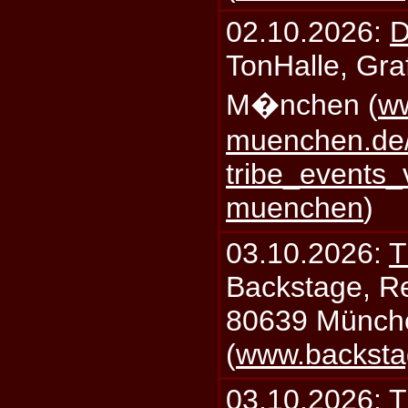
02.10.2026:
D
TonHalle, Graf
M�nchen (
ww
muenchen.de/
tribe_events_
muenchen
)
03.10.2026:
T
Backstage, Rei
80639 Münch
(
www.backsta
03.10.2026:
T