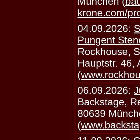
München (
bau
krone.com/p
04.09.2026:
S
Pungent Stenc
Rockhouse, S
Hauptstr. 46,
(
www.rockhou
06.09.2026:
J
Backstage, Rei
80639 Münch
(
www.backsta