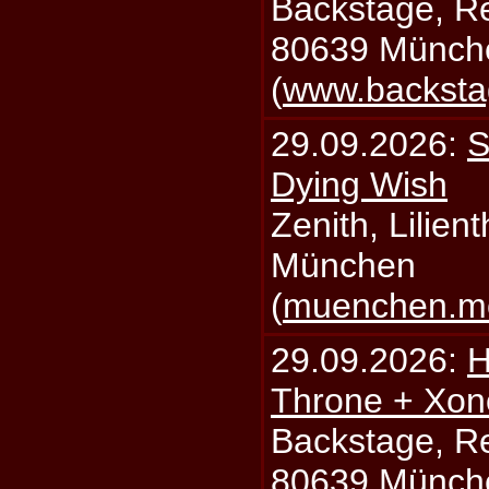
Backstage, Rei
80639 Münch
(
www.backsta
29.09.2026:
S
Dying Wish
Zenith, Lilien
München
(
muenchen.mo
29.09.2026:
H
Throne + Xon
Backstage, Rei
80639 Münch