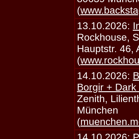
(
www.backsta
13.10.2026:
I
Rockhouse, S
Hauptstr. 46,
(
www.rockhou
14.10.2026:
B
Borgir + Dark
Zenith, Lilien
München
(
muenchen.mo
14.10.2026:
P