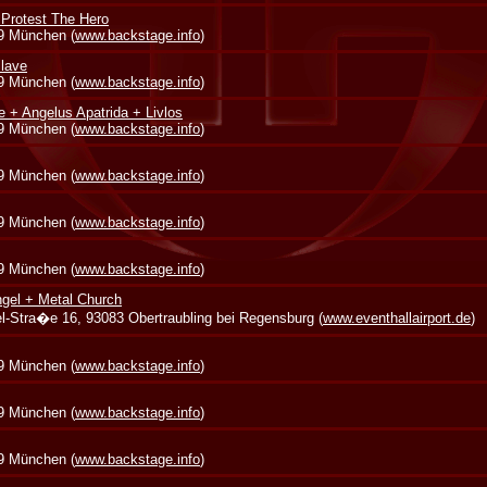
 Protest The Hero
39 München (
www.backstage.info
)
lave
39 München (
www.backstage.info
)
e + Angelus Apatrida + Livlos
39 München (
www.backstage.info
)
39 München (
www.backstage.info
)
39 München (
www.backstage.info
)
39 München (
www.backstage.info
)
gel + Metal Church
zel-Stra�e 16, 93083 Obertraubling bei Regensburg (
www.eventhallairport.de
)
39 München (
www.backstage.info
)
39 München (
www.backstage.info
)
39 München (
www.backstage.info
)