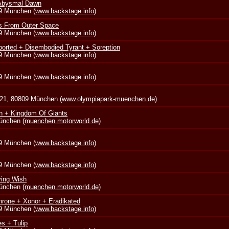
 Abysmal Dawn
39 München (
www.backstage.info
)
s From Outer Space
39 München (
www.backstage.info
)
borted + Disembodied Tyrant + Soreption
39 München (
www.backstage.info
)
39 München (
www.backstage.info
)
 21, 80809 München (
www.olympiapark-muenchen.de
)
in + Kingdom Of Giants
München (
muenchen.motorworld.de
)
39 München (
www.backstage.info
)
39 München (
www.backstage.info
)
ying Wish
München (
muenchen.motorworld.de
)
rone + Xonor + Eradikated
39 München (
www.backstage.info
)
s + Tulip