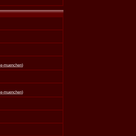
lle-muenchen
)
lle-muenchen
)