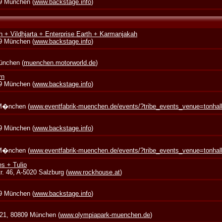
39 München (
www.backstage.info
)
 + Vildhjarta + Enterprise Earth + Karmanjakah
39 München (
www.backstage.info
)
München (
muenchen.motorworld.de
)
yn
39 München (
www.backstage.info
)
 M�nchen (
www.eventfabrik-muenchen.de/events/?tribe_events_venue=tonha
39 München (
www.backstage.info
)
 M�nchen (
www.eventfabrik-muenchen.de/events/?tribe_events_venue=tonha
s + Tulip
. 46, A-5020 Salzburg (
www.rockhouse.at
)
39 München (
www.backstage.info
)
 21, 80809 München (
www.olympiapark-muenchen.de
)