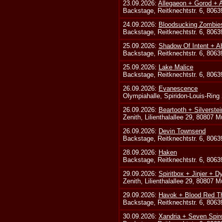
23.09.2026:
Allegaeon + Gorod +
Backstage, Reitknechtstr. 6, 806
24.09.2026:
Bloodsucking Zombie
Backstage, Reitknechtstr. 6, 806
25.09.2026:
Shadow Of Intent + A
Backstage, Reitknechtstr. 6, 806
25.09.2026:
Lake Malice
Backstage, Reitknechtstr. 6, 806
26.09.2026:
Evanescence
Olympiahalle, Spiridon-Louis-Ring
26.09.2026:
Beartooth + Silverste
Zenith, Lilienthalallee 29, 80807 
26.09.2026:
Devin Townsend
Backstage, Reitknechtstr. 6, 806
28.09.2026:
Haken
Backstage, Reitknechtstr. 6, 806
29.09.2026:
Spiritbox + Jinjer + D
Zenith, Lilienthalallee 29, 80807 
29.09.2026:
Havok + Blood Red Th
Backstage, Reitknechtstr. 6, 806
30.09.2026:
Xandria + Seven Spire