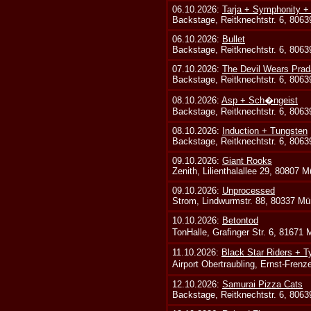
06.10.2026:
Tarja + Symphonity 
Backstage, Reitknechtstr. 6, 806
06.10.2026:
Bullet
Backstage, Reitknechtstr. 6, 806
07.10.2026:
The Devil Wears Prad
Backstage, Reitknechtstr. 6, 806
08.10.2026:
Asp + Sch�ngeist
Backstage, Reitknechtstr. 6, 806
08.10.2026:
Induction + Tungsten
Backstage, Reitknechtstr. 6, 806
09.10.2026:
Giant Rooks
Zenith, Lilienthalallee 29, 80807 
09.10.2026:
Unprocessed
Strom, Lindwurmstr. 88, 80337 Mü
10.10.2026:
Betontod
TonHalle, Grafinger Str. 6, 81671
11.10.2026:
Black Star Riders + T
Airport Obertraubling, Ernst-Fren
12.10.2026:
Samurai Pizza Cats
Backstage, Reitknechtstr. 6, 806