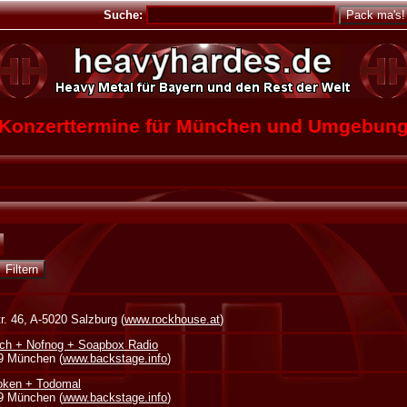
Suche:
Konzerttermine für München und Umgebun
. 46, A-5020 Salzburg (
www.rockhouse.at
)
ch + Nofnog + Soapbox Radio
39 München (
www.backstage.info
)
oken + Todomal
39 München (
www.backstage.info
)