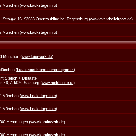
39 München (
www.backstage.info
)
zel-Stra�e 16, 93083 Obertraubling bei Regensburg (
www.eventhallairport.de
)
39 München (
www.backstage.info
)
73 München (
www.feierwerk.de
)
 München (
bau.circus-krone.com/programm
)
nt Stench + Distaste
. 46, A-5020 Salzburg (
www.rockhouse.at
)
39 München (
www.backstage.info
)
39 München (
www.backstage.info
)
7700 Memmingen (
www.kaminwerk.de
)
7700 Memmingen (
www.kaminwerk.de
)