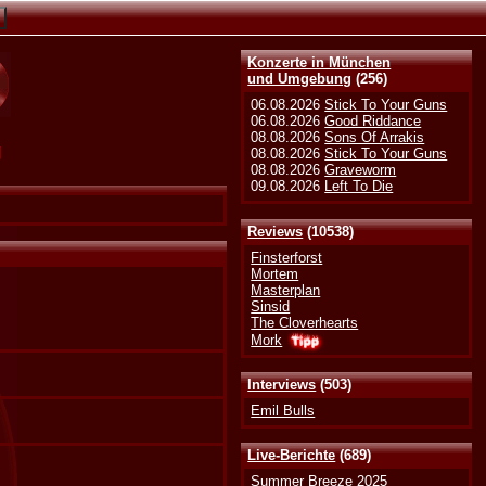
Konzerte in München
und Umgebung
(256)
06.08.2026
Stick To Your Guns
06.08.2026
Good Riddance
08.08.2026
Sons Of Arrakis
g
08.08.2026
Stick To Your Guns
08.08.2026
Graveworm
09.08.2026
Left To Die
Reviews
(10538)
Finsterforst
Mortem
Masterplan
Sinsid
The Cloverhearts
Mork
Interviews
(503)
Emil Bulls
Live-Berichte
(689)
Summer Breeze 2025