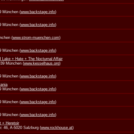
39 München (
www.backstage.info
)
39 München (
www.backstage.info
)
nchen (
www.strom-muenchen.com
)
39 München (
www.backstage.info
)
l Lake + Hate + The Nocturnal Affair
0939 München (
www.kesselhaus.org
)
39 München (
www.backstage.info
)
vania
39 München (
www.backstage.info
)
39 München (
www.backstage.info
)
39 München (
www.backstage.info
)
t + Heretoir
. 46, A-5020 Salzburg (
www.rockhouse.at
)