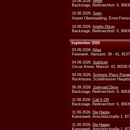
15.08.2026:
Ignite
Backstage, Reitknechtstr. 6, 806
16.08.2026:
Soen
Airport Obertraubling, Ernst-Fren
19.08.2026:
Anette Olzon
Backstage, Reitknechtstr. 6, 806
September 2026
03.09.2026:
Atlas
Feierwerk, Hansastr. 39 - 41, 813
04.09.2026:
Stahlzeit
Circus Krone, Marsstr. 43, 80335
04.09.2026:
Schirenc Plays Punge
Rockhouse, Schallmooser Hauptstr
06.09.2026:
Junkyard Drive
Backstage, Reitknechtstr. 6, 806
11.09.2026:
Call It Off
Backstage, Reitknechtstr. 6, 806
11.09.2026:
Die Happy
Kaminwerk, Anschützstraße 1, 8
11.09.2026:
Die Happy
Kaminwerk, Anschützstraße 1, 8