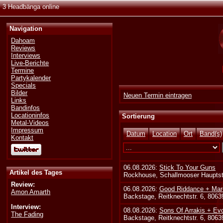
3 Headbänga online
Navigation
Dahoam
Reviews
Interviews
Live-Berichte
Termine
Partykalender
Specials
Bilder
Neuen Termin eintragen
Links
Bandinfos
Locationinfos
Sortierung
Metal-Videos
Impressum
Datum
Location
Ort
Band(s)
Kontakt
06.08.2026:
Stick To Your Guns
Artikel des Tages
Rockhouse, Schallmooser Hauptstr
Review:
06.08.2026:
Good Riddance + Mar
Amon Amarth
Backstage, Reitknechtstr. 6, 806
Interview:
08.08.2026:
Sons Of Arrakis + Ev
The Fading
Backstage, Reitknechtstr. 6, 806