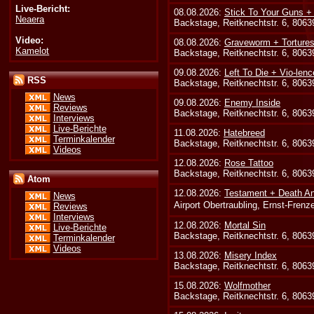
Live-Bericht:
08.08.2026:
Stick To Your Guns +
Neaera
Backstage, Reitknechtstr. 6, 806
Video:
08.08.2026:
Graveworm + Tortures
Kamelot
Backstage, Reitknechtstr. 6, 806
09.08.2026:
Left To Die + Vio-lenc
RSS
Backstage, Reitknechtstr. 6, 806
News
09.08.2026:
Enemy Inside
Reviews
Backstage, Reitknechtstr. 6, 806
Interviews
Live-Berichte
11.08.2026:
Hatebreed
Terminkalender
Backstage, Reitknechtstr. 6, 806
Videos
12.08.2026:
Rose Tattoo
Backstage, Reitknechtstr. 6, 806
Atom
12.08.2026:
Testament + Death An
News
Airport Obertraubling, Ernst-Fren
Reviews
Interviews
12.08.2026:
Mortal Sin
Live-Berichte
Backstage, Reitknechtstr. 6, 806
Terminkalender
Videos
13.08.2026:
Misery Index
Backstage, Reitknechtstr. 6, 806
15.08.2026:
Wolfmother
Backstage, Reitknechtstr. 6, 806