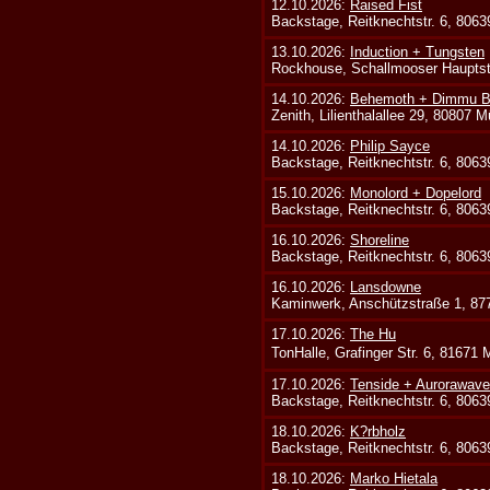
12.10.2026:
Raised Fist
Backstage, Reitknechtstr. 6, 806
13.10.2026:
Induction + Tungsten
Rockhouse, Schallmooser Hauptstr
14.10.2026:
Behemoth + Dimmu Bo
Zenith, Lilienthalallee 29, 80807 
14.10.2026:
Philip Sayce
Backstage, Reitknechtstr. 6, 806
15.10.2026:
Monolord + Dopelord
Backstage, Reitknechtstr. 6, 806
16.10.2026:
Shoreline
Backstage, Reitknechtstr. 6, 806
16.10.2026:
Lansdowne
Kaminwerk, Anschützstraße 1, 8
17.10.2026:
The Hu
TonHalle, Grafinger Str. 6, 81671
17.10.2026:
Tenside + Aurorawave
Backstage, Reitknechtstr. 6, 806
18.10.2026:
K?rbholz
Backstage, Reitknechtstr. 6, 806
18.10.2026:
Marko Hietala