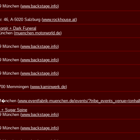
39 München (
www.backstage.info
)
. 46, A-5020 Salzburg (
www.rockhouse.at
)
rgir + Dark Funeral
München (
muenchen.motorworld.de
)
39 München (
www.backstage.info
)
39 München (
www.backstage.info
)
39 München (
www.backstage.info
)
7700 Memmingen (
www.kaminwerk.de
)
 M�nchen (
www.eventfabrik-muenchen.de/events/?tribe_events_venue=tonha
 + Sugar Spine
39 München (
www.backstage.info
)
39 München (
www.backstage.info
)