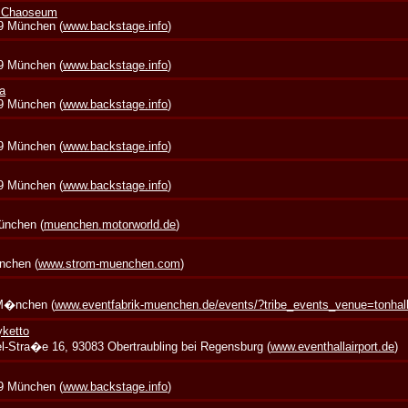
+ Chaoseum
39 München (
www.backstage.info
)
39 München (
www.backstage.info
)
a
39 München (
www.backstage.info
)
39 München (
www.backstage.info
)
39 München (
www.backstage.info
)
München (
muenchen.motorworld.de
)
nchen (
www.strom-muenchen.com
)
 M�nchen (
www.eventfabrik-muenchen.de/events/?tribe_events_venue=tonha
yketto
zel-Stra�e 16, 93083 Obertraubling bei Regensburg (
www.eventhallairport.de
)
39 München (
www.backstage.info
)