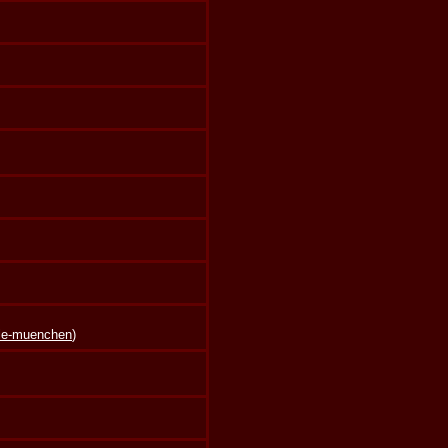
lle-muenchen
)