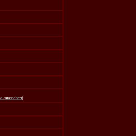
lle-muenchen
)