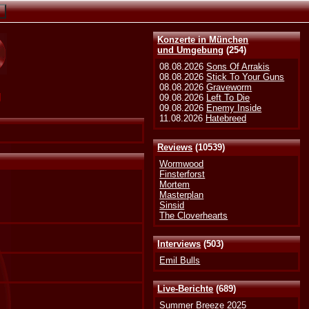
Konzerte in München
und Umgebung
(254)
08.08.2026
Sons Of Arrakis
08.08.2026
Stick To Your Guns
08.08.2026
Graveworm
g
09.08.2026
Left To Die
09.08.2026
Enemy Inside
11.08.2026
Hatebreed
Reviews
(10539)
Wormwood
Finsterforst
Mortem
Masterplan
Sinsid
The Cloverhearts
Interviews
(503)
Emil Bulls
Live-Berichte
(689)
Summer Breeze 2025