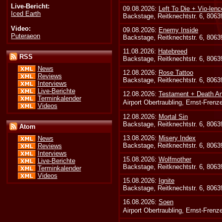
Live-Bericht:
09.08.2026:
Left To Die + Vio-lenc
Iced Earth
Backstage, Reitknechtstr. 6, 806
Video:
09.08.2026:
Enemy Inside
Puteraeon
Backstage, Reitknechtstr. 6, 806
11.08.2026:
Hatebreed
RSS
Backstage, Reitknechtstr. 6, 806
News
12.08.2026:
Rose Tattoo
Reviews
Backstage, Reitknechtstr. 6, 806
Interviews
Live-Berichte
12.08.2026:
Testament + Death An
Terminkalender
Airport Obertraubling, Ernst-Fren
Videos
12.08.2026:
Mortal Sin
Backstage, Reitknechtstr. 6, 806
Atom
13.08.2026:
Misery Index
News
Backstage, Reitknechtstr. 6, 806
Reviews
Interviews
15.08.2026:
Wolfmother
Live-Berichte
Backstage, Reitknechtstr. 6, 806
Terminkalender
Videos
15.08.2026:
Ignite
Backstage, Reitknechtstr. 6, 806
16.08.2026:
Soen
Airport Obertraubling, Ernst-Fren