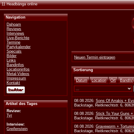
11 Headbänga online
Navigation
Dahoam
Reviews
Interviews
Live-Berichte
Termine
Partykalender
Specials
Bilder
Neuen Termin eintragen
Links
Bandinfos
Locationinfos
Sortierung
Metal-Videos
Impressum
Datum
Location
Ort
Band(s)
Kontakt
08.08.2026:
Sons Of Arrakis + Ev
Artikel des Tages
Backstage, Reitknechtstr. 6, 806
Review:
08.08.2026:
Stick To Your Guns +
Tyr
Backstage, Reitknechtstr. 6, 806
Interview:
08.08.2026:
Graveworm + Tortures
Greifenstein
Backstage, Reitknechtstr. 6, 806