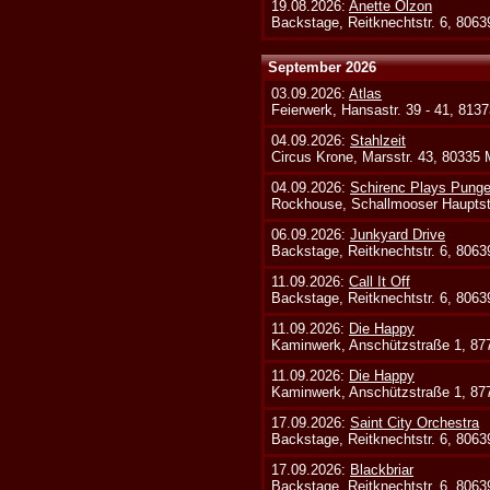
19.08.2026:
Anette Olzon
Backstage, Reitknechtstr. 6, 806
September 2026
03.09.2026:
Atlas
Feierwerk, Hansastr. 39 - 41, 813
04.09.2026:
Stahlzeit
Circus Krone, Marsstr. 43, 80335
04.09.2026:
Schirenc Plays Punge
Rockhouse, Schallmooser Hauptstr
06.09.2026:
Junkyard Drive
Backstage, Reitknechtstr. 6, 806
11.09.2026:
Call It Off
Backstage, Reitknechtstr. 6, 806
11.09.2026:
Die Happy
Kaminwerk, Anschützstraße 1, 8
11.09.2026:
Die Happy
Kaminwerk, Anschützstraße 1, 8
17.09.2026:
Saint City Orchestra
Backstage, Reitknechtstr. 6, 806
17.09.2026:
Blackbriar
Backstage, Reitknechtstr. 6, 806