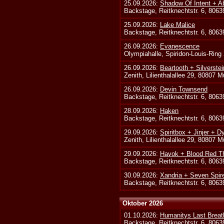
25.09.2026:
Shadow Of Intent + A
Backstage, Reitknechtstr. 6, 806
25.09.2026:
Lake Malice
Backstage, Reitknechtstr. 6, 806
26.09.2026:
Evanescence
Olympiahalle, Spiridon-Louis-Ring
26.09.2026:
Beartooth + Silverste
Zenith, Lilienthalallee 29, 80807 
26.09.2026:
Devin Townsend
Backstage, Reitknechtstr. 6, 806
28.09.2026:
Haken
Backstage, Reitknechtstr. 6, 806
29.09.2026:
Spiritbox + Jinjer + D
Zenith, Lilienthalallee 29, 80807 
29.09.2026:
Havok + Blood Red Th
Backstage, Reitknechtstr. 6, 806
30.09.2026:
Xandria + Seven Spire
Backstage, Reitknechtstr. 6, 806
Oktober 2026
01.10.2026:
Humanitys Last Breath
Backstage, Reitknechtstr. 6, 806