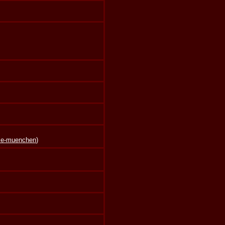
lle-muenchen
)