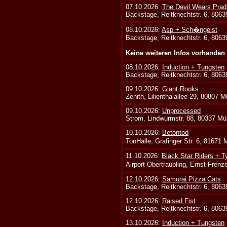
07.10.2026:
The Devil Wears Prad
Backstage, Reitknechtstr. 6, 806
08.10.2026:
Asp + Sch�ngeist
Backstage, Reitknechtstr. 6, 806
Keine weiteren Infos vorhanden
08.10.2026:
Induction + Tungsten
Backstage, Reitknechtstr. 6, 806
09.10.2026:
Giant Rooks
Zenith, Lilienthalallee 29, 80807 
09.10.2026:
Unprocessed
Strom, Lindwurmstr. 88, 80337 Mü
10.10.2026:
Betontod
TonHalle, Grafinger Str. 6, 81671
11.10.2026:
Black Star Riders + T
Airport Obertraubling, Ernst-Fren
12.10.2026:
Samurai Pizza Cats
Backstage, Reitknechtstr. 6, 806
12.10.2026:
Raised Fist
Backstage, Reitknechtstr. 6, 806
13.10.2026:
Induction + Tungsten