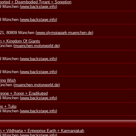
borted + Disembodied Tyrant + Soreption
39 München (
www.backstage.info
)
39 München (
www.backstage.info
)
 21, 80809 München (
www.olympiapark-muenchen.de
)
in + Kingdom Of Giants
München (
muenchen.motorworld.de
)
39 München (
www.backstage.info
)
39 München (
www.backstage.info
)
ying Wish
München (
muenchen.motorworld.de
)
rone + Xonor + Eradikated
39 München (
www.backstage.info
)
s + Tulip
39 München (
www.backstage.info
)
 + Vildhjarta + Enterprise Earth + Karmanjakah
39 München (
www.backstage.info
)