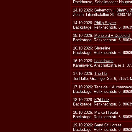
Rockhouse, Schallmooser Hauptstr
14.10.2026:
Behemoth + Dimmu Bo
Zenith, Lilienthalallee 29, 80807 
14.10.2026:
Philip Sayce
Backstage, Reitknechtstr. 6, 806
15.10.2026:
Monolord + Dopelord
Backstage, Reitknechtstr. 6, 806
16.10.2026:
Shoreline
Backstage, Reitknechtstr. 6, 806
16.10.2026:
Lansdowne
Kaminwerk, Anschützstraße 1, 8
17.10.2026:
The Hu
TonHalle, Grafinger Str. 6, 81671
17.10.2026:
Tenside + Aurorawave
Backstage, Reitknechtstr. 6, 806
18.10.2026:
K?rbholz
Backstage, Reitknechtstr. 6, 806
18.10.2026:
Marko Hietala
Backstage, Reitknechtstr. 6, 806
19.10.2026:
Band Of Horses
Backstage, Reitknechtstr. 6, 806