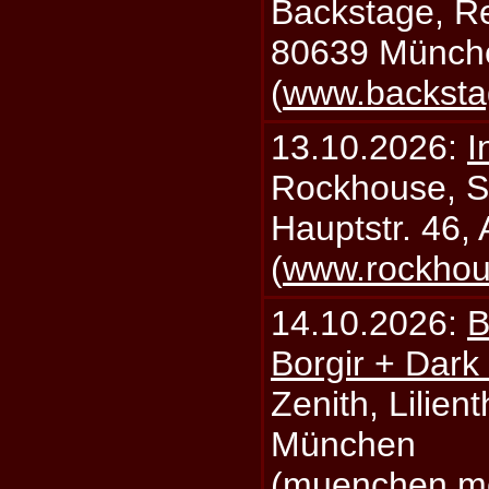
Backstage, Rei
80639 Münch
(
www.backsta
13.10.2026:
I
Rockhouse, S
Hauptstr. 46,
(
www.rockhou
14.10.2026:
B
Borgir + Dark
Zenith, Lilien
München
(
muenchen.mo