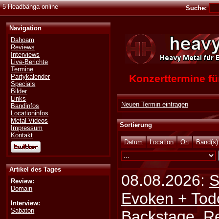
5 Headbänga online
Suche:
Navigation
Dahoam
Reviews
Interviews
Live-Berichte
Termine
Konzerttermine 
Partykalender
Specials
Bilder
Links
Neuen Termin eintragen
Bandinfos
Locationinfos
Metal-Videos
Sortierung
Impressum
Kontakt
Datum
Location
Ort
Band(s)
Artikel des Tages
08.08.2026:
S
Review:
Domain
Evoken + Tod
Interview:
Sabaton
Backstage, Rei