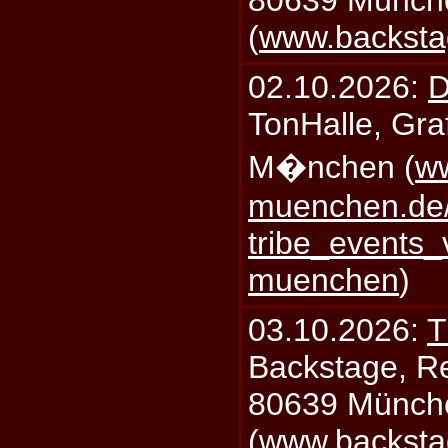
80639 Münch
(
www.backsta
02.10.2026:
D
TonHalle, Graf
M�nchen (
ww
muenchen.de/
tribe_events_
muenchen
)
03.10.2026:
T
Backstage, Rei
80639 Münch
(
www.backsta