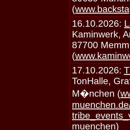
(
www.backsta
16.10.2026:
L
Kaminwerk, A
87700 Memm
(
www.kaminw
17.10.2026:
T
TonHalle, Graf
M�nchen (
ww
muenchen.de/
tribe_events_
muenchen
)