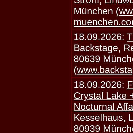
Strom, Lindwu
München (
ww
muenchen.c
18.09.2026:
T
Backstage, Rei
80639 Münch
(
www.backsta
18.09.2026:
F
Crystal Lake 
Nocturnal Affa
Kesselhaus, Li
80939 Münch