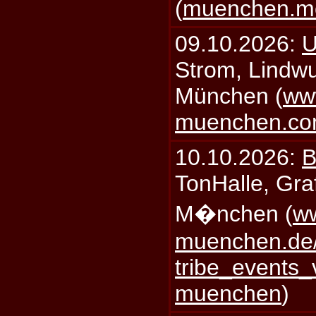
(
muenchen.mo
09.10.2026:
U
Strom, Lindwu
München (
ww
muenchen.c
10.10.2026:
B
TonHalle, Graf
M�nchen (
ww
muenchen.de/
tribe_events_
muenchen
)