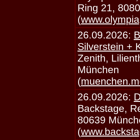
Ring 21, 808
(
www.olympia
26.09.2026:
B
Silverstein +
Zenith, Lilien
München
(
muenchen.mo
26.09.2026:
D
Backstage, Rei
80639 Münch
(
www.backsta