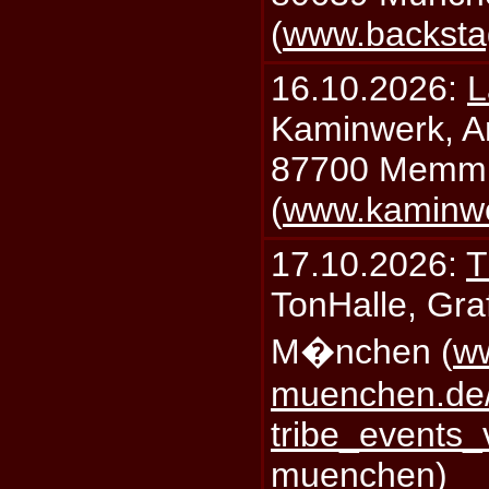
(
www.backsta
16.10.2026:
L
Kaminwerk, A
87700 Memm
(
www.kaminw
17.10.2026:
T
TonHalle, Graf
M�nchen (
ww
muenchen.de/
tribe_events_
muenchen
)