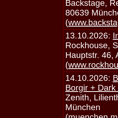
Backstage, Rei
80639 Münch
(
www.backsta
13.10.2026:
I
Rockhouse, S
Hauptstr. 46,
(
www.rockhou
14.10.2026:
B
Borgir + Dark
Zenith, Lilien
München
(
muenchen.mo