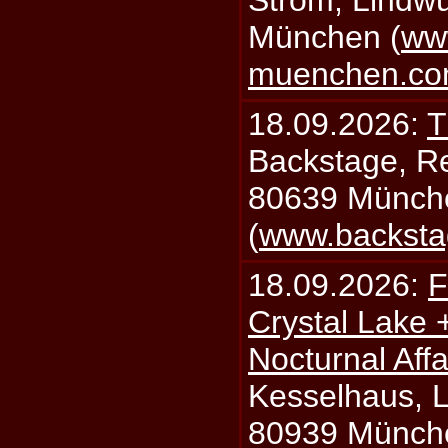
Strom, Lindwu
München (
ww
muenchen.c
18.09.2026:
T
Backstage, Rei
80639 Münch
(
www.backsta
18.09.2026:
F
Crystal Lake 
Nocturnal Affa
Kesselhaus, Li
80939 Münch