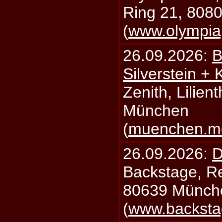
Ring 21, 808
(
www.olympia
26.09.2026:
B
Silverstein +
Zenith, Lilien
München
(
muenchen.mo
26.09.2026:
D
Backstage, Rei
80639 Münch
(
www.backsta