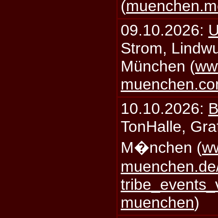
(
muenchen.mo
09.10.2026:
U
Strom, Lindwu
München (
ww
muenchen.c
10.10.2026:
B
TonHalle, Graf
M�nchen (
ww
muenchen.de/
tribe_events_
muenchen
)