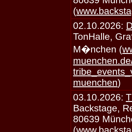
80639 Münch
(
www.backsta
02.10.2026:
D
TonHalle, Graf
M�nchen (
ww
muenchen.de/
tribe_events_
muenchen
)
03.10.2026:
T
Backstage, Rei
80639 Münch
(
www.backsta