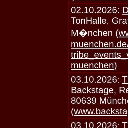
02.10.2026:
D
TonHalle, Graf
M�nchen (
ww
muenchen.de/
tribe_events_
muenchen
)
03.10.2026:
T
Backstage, Rei
80639 Münch
(
www.backsta
03.10.2026:
T