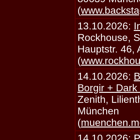
(
www.backsta
13.10.2026:
I
Rockhouse, S
Hauptstr. 46,
(
www.rockhou
14.10.2026:
B
Borgir + Dark
Zenith, Lilien
München
(
muenchen.mo
14.10.2026:
P