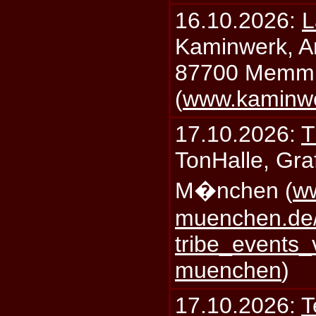
16.10.2026:
L
Kaminwerk, A
87700 Memm
(
www.kaminw
17.10.2026:
T
TonHalle, Graf
M�nchen (
ww
muenchen.de/
tribe_events_
muenchen
)
17.10.2026:
T