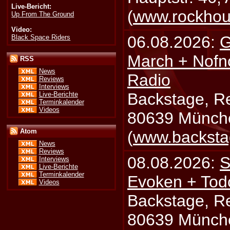
Live-Bericht:
(
www.rockhou
Up From The Ground
Video:
06.08.2026:
G
Black Space Riders
March + Nofn
RSS
News
Radio
Reviews
Interviews
Backstage, Rei
Live-Berichte
Terminkalender
Videos
80639 Münch
Atom
(
www.backsta
News
Reviews
08.08.2026:
S
Interviews
Live-Berichte
Terminkalender
Evoken + Tod
Videos
Backstage, Rei
80639 Münch