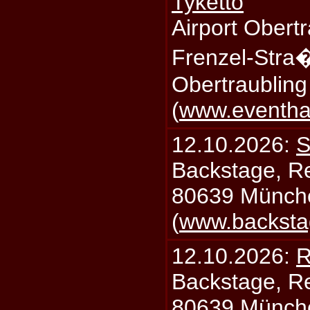
Tyketto
Airport Obertr
Frenzel-Stra
Obertraublin
(
www.eventhal
12.10.2026:
S
Backstage, Rei
80639 Münch
(
www.backsta
12.10.2026:
R
Backstage, Rei
80639 Münch