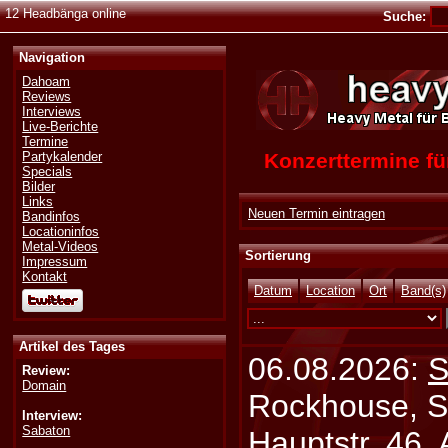
12 Headbänga online
Suche:
Navigation
Dahoam
Reviews
Interviews
Live-Berichte
Termine
Konzerttermine 
Partykalender
Specials
Bilder
Links
Neuen Termin eintragen
Bandinfos
Locationinfos
Metal-Videos
Sortierung
Impressum
Kontakt
Datum
Location
Ort
Band(s)
Artikel des Tages
06.08.2026:
S
Review:
Domain
Rockhouse, S
Interview:
Sabaton
Hauptstr. 46,