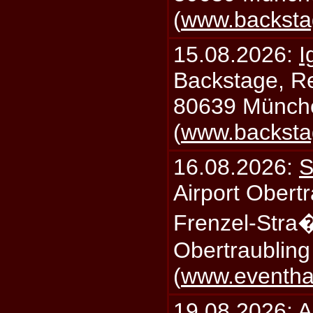
(
www.backsta
15.08.2026:
I
Backstage, Rei
80639 Münch
(
www.backsta
16.08.2026:
S
Airport Obertr
Frenzel-Stra
Obertraublin
(
www.eventhal
19.08.2026:
A