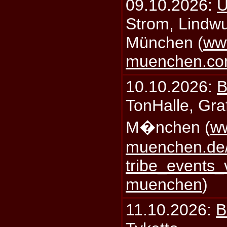
09.10.2026:
U
Strom, Lindwu
München (
ww
muenchen.c
10.10.2026:
B
TonHalle, Graf
M�nchen (
ww
muenchen.de/
tribe_events_
muenchen
)
11.10.2026:
B