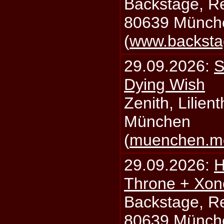
Backstage, Rei
80639 Münch
(
www.backsta
29.09.2026:
S
Dying Wish
Zenith, Lilien
München
(
muenchen.mo
29.09.2026:
H
Throne + Xon
Backstage, Rei
80639 Münch