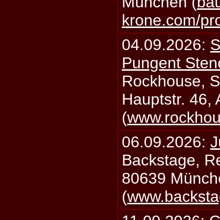
München (
bau
krone.com/p
04.09.2026:
S
Pungent Stenc
Rockhouse, S
Hauptstr. 46,
(
www.rockhou
06.09.2026:
J
Backstage, Rei
80639 Münch
(
www.backsta