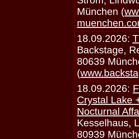
Strom, Lindwu
München (
ww
muenchen.c
18.09.2026:
T
Backstage, Rei
80639 Münch
(
www.backsta
18.09.2026:
F
Crystal Lake 
Nocturnal Affa
Kesselhaus, Li
80939 Münch