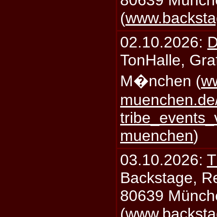
80639 Münch
(
www.backsta
02.10.2026:
D
TonHalle, Graf
M�nchen (
ww
muenchen.de/
tribe_events_
muenchen
)
03.10.2026:
T
Backstage, Rei
80639 Münch
(
www.backsta