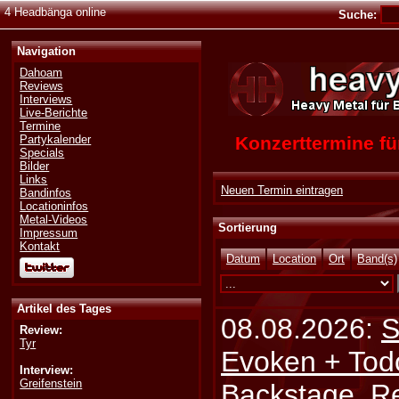
4 Headbänga online
Suche:
Navigation
Dahoam
Reviews
Interviews
Live-Berichte
Termine
Konzerttermine 
Partykalender
Specials
Bilder
Links
Neuen Termin eintragen
Bandinfos
Locationinfos
Metal-Videos
Sortierung
Impressum
Kontakt
Datum
Location
Ort
Band(s)
Artikel des Tages
08.08.2026:
S
Review:
Tyr
Evoken + Tod
Interview:
Greifenstein
Backstage, Rei