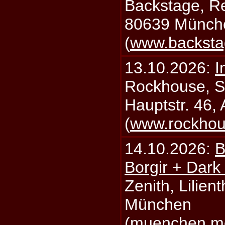
Backstage, Rei
80639 Münch
(
www.backsta
13.10.2026:
I
Rockhouse, S
Hauptstr. 46,
(
www.rockhou
14.10.2026:
B
Borgir + Dark
Zenith, Lilien
München
(
muenchen.mo