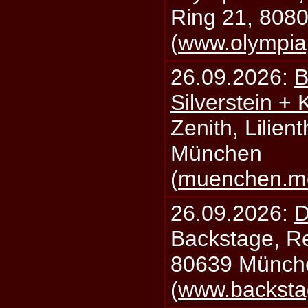
Ring 21, 808
(
www.olympia
26.09.2026:
B
Silverstein +
Zenith, Lilien
München
(
muenchen.mo
26.09.2026:
D
Backstage, Rei
80639 Münch
(
www.backsta