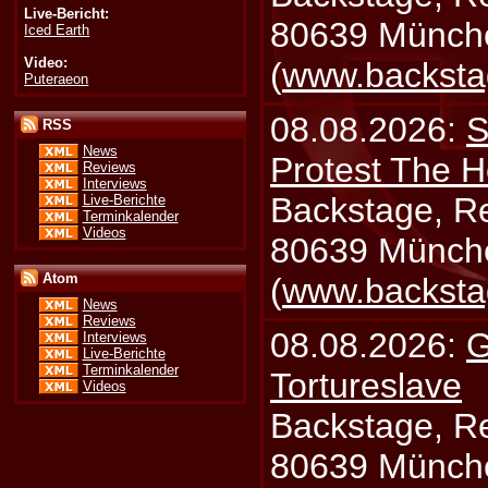
Live-Bericht:
80639 Münch
Iced Earth
Video:
(
www.backsta
Puteraeon
08.08.2026:
S
RSS
News
Protest The H
Reviews
Interviews
Backstage, Rei
Live-Berichte
Terminkalender
Videos
80639 Münch
Atom
(
www.backsta
News
Reviews
08.08.2026:
G
Interviews
Live-Berichte
Terminkalender
Tortureslave
Videos
Backstage, Rei
80639 Münch