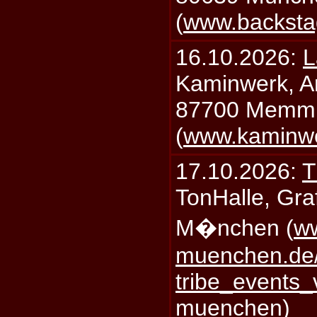
(
www.backsta
16.10.2026:
L
Kaminwerk, A
87700 Memm
(
www.kaminw
17.10.2026:
T
TonHalle, Graf
M�nchen (
ww
muenchen.de/
tribe_events_
muenchen
)