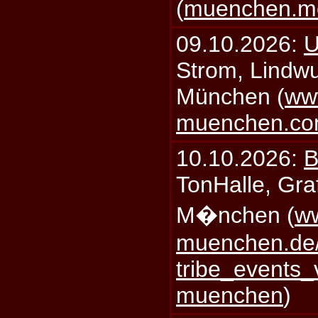
(
muenchen.mo
09.10.2026:
U
Strom, Lindwu
München (
ww
muenchen.c
10.10.2026:
B
TonHalle, Graf
M�nchen (
ww
muenchen.de/
tribe_events_
muenchen
)