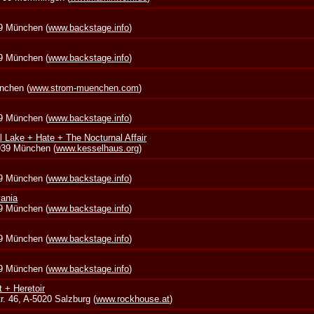
39 München (
www.backstage.info
)
39 München (
www.backstage.info
)
nchen (
www.strom-muenchen.com
)
39 München (
www.backstage.info
)
l Lake + Hate + The Nocturnal Affair
0939 München (
www.kesselhaus.org
)
39 München (
www.backstage.info
)
vania
39 München (
www.backstage.info
)
39 München (
www.backstage.info
)
39 München (
www.backstage.info
)
t + Heretoir
. 46, A-5020 Salzburg (
www.rockhouse.at
)