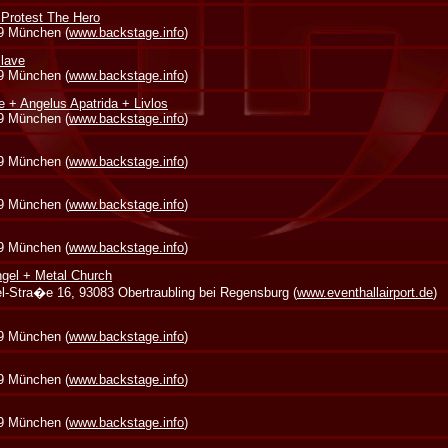
 Protest The Hero
39 München (
www.backstage.info
)
lave
39 München (
www.backstage.info
)
e + Angelus Apatrida + Livlos
39 München (
www.backstage.info
)
39 München (
www.backstage.info
)
39 München (
www.backstage.info
)
39 München (
www.backstage.info
)
gel + Metal Church
zel-Stra�e 16, 93083 Obertraubling bei Regensburg (
www.eventhallairport.de
)
39 München (
www.backstage.info
)
39 München (
www.backstage.info
)
39 München (
www.backstage.info
)