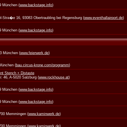
39 München (
www.backstage.info
)
zel-Stra�e 16, 93083 Obertraubling bei Regensburg (
www.eventhallairport.de
)
39 München (
www.backstage.info
)
73 München (
www.feierwerk.de
)
 München (
bau.circus-krone.com/programm
)
nt Stench + Distaste
. 46, A-5020 Salzburg (
www.rockhouse.at
)
39 München (
www.backstage.info
)
39 München (
www.backstage.info
)
7700 Memmingen (
www.kaminwerk.de
)
7700 Memmingen (
www.kaminwerk.de
)