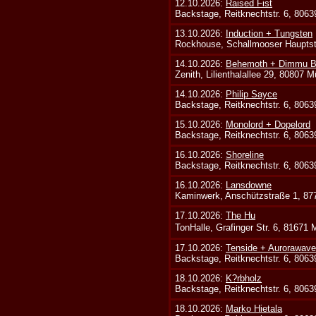
12.10.2026:
Raised Fist
Backstage, Reitknechtstr. 6, 806
13.10.2026:
Induction + Tungsten
Rockhouse, Schallmooser Hauptstr
14.10.2026:
Behemoth + Dimmu Bo
Zenith, Lilienthalallee 29, 80807 
14.10.2026:
Philip Sayce
Backstage, Reitknechtstr. 6, 806
15.10.2026:
Monolord + Dopelord
Backstage, Reitknechtstr. 6, 806
16.10.2026:
Shoreline
Backstage, Reitknechtstr. 6, 806
16.10.2026:
Lansdowne
Kaminwerk, Anschützstraße 1, 8
17.10.2026:
The Hu
TonHalle, Grafinger Str. 6, 81671
17.10.2026:
Tenside + Aurorawave
Backstage, Reitknechtstr. 6, 806
18.10.2026:
K?rbholz
Backstage, Reitknechtstr. 6, 806
18.10.2026:
Marko Hietala