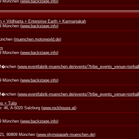
39 München (
www.backstage.info
)
 + Vildhjarta + Enterprise Earth + Karmanjakah
39 München (
www.backstage.info
)
München (
muenchen.motorworld.de
)
yn
39 München (
www.backstage.info
)
 M�nchen (
www.eventfabrik-muenchen.de/events/?tribe_events_venue=tonha
39 München (
www.backstage.info
)
 M�nchen (
www.eventfabrik-muenchen.de/events/?tribe_events_venue=tonha
s + Tulip
. 46, A-5020 Salzburg (
www.rockhouse.at
)
39 München (
www.backstage.info
)
 21, 80809 München (
www.olympiapark-muenchen.de
)