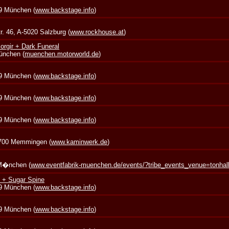
39 München (
www.backstage.info
)
. 46, A-5020 Salzburg (
www.rockhouse.at
)
rgir + Dark Funeral
München (
muenchen.motorworld.de
)
39 München (
www.backstage.info
)
39 München (
www.backstage.info
)
39 München (
www.backstage.info
)
7700 Memmingen (
www.kaminwerk.de
)
 M�nchen (
www.eventfabrik-muenchen.de/events/?tribe_events_venue=tonha
 + Sugar Spine
39 München (
www.backstage.info
)
39 München (
www.backstage.info
)