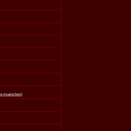
lle-muenchen
)