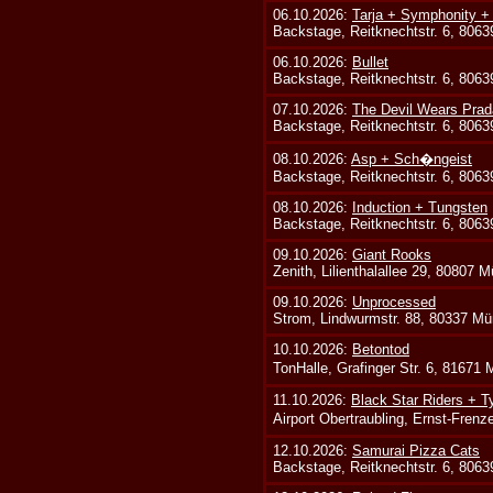
06.10.2026:
Tarja + Symphonity 
Backstage, Reitknechtstr. 6, 806
06.10.2026:
Bullet
Backstage, Reitknechtstr. 6, 806
07.10.2026:
The Devil Wears Prad
Backstage, Reitknechtstr. 6, 806
08.10.2026:
Asp + Sch�ngeist
Backstage, Reitknechtstr. 6, 806
08.10.2026:
Induction + Tungsten
Backstage, Reitknechtstr. 6, 806
09.10.2026:
Giant Rooks
Zenith, Lilienthalallee 29, 80807 
09.10.2026:
Unprocessed
Strom, Lindwurmstr. 88, 80337 Mü
10.10.2026:
Betontod
TonHalle, Grafinger Str. 6, 81671
11.10.2026:
Black Star Riders + T
Airport Obertraubling, Ernst-Fren
12.10.2026:
Samurai Pizza Cats
Backstage, Reitknechtstr. 6, 806