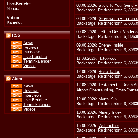
Live-Bericht:
08.08.2026:
Stick To Your Guns +
Neaera
Backstage, Reitknechtstr. 6, 806
Video:
08.08.2026:
Graveworm + Tortures
Kamelot
Backstage, Reitknechtstr. 6, 806
09.08.2026:
Left To Die + Vio-lenc
RSS
Backstage, Reitknechtstr. 6, 806
News
09.08.2026:
Enemy Inside
Reviews
Backstage, Reitknechtstr. 6, 806
Interviews
Live-Berichte
11.08.2026:
Hatebreed
Terminkalender
Backstage, Reitknechtstr. 6, 806
Videos
12.08.2026:
Rose Tattoo
Backstage, Reitknechtstr. 6, 806
Atom
12.08.2026:
Testament + Death An
News
Airport Obertraubling, Ernst-Fren
Reviews
Interviews
12.08.2026:
Mortal Sin
Live-Berichte
Backstage, Reitknechtstr. 6, 806
Terminkalender
Videos
13.08.2026:
Misery Index
Backstage, Reitknechtstr. 6, 806
15.08.2026:
Wolfmother
Backstage, Reitknechtstr. 6, 806