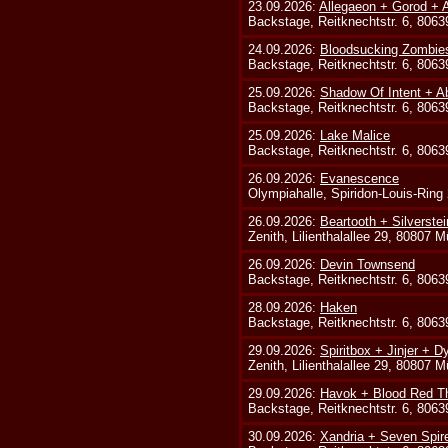
23.09.2026:
Allegaeon + Gorod +
Backstage, Reitknechtstr. 6, 806
24.09.2026:
Bloodsucking Zombie
Backstage, Reitknechtstr. 6, 806
25.09.2026:
Shadow Of Intent + A
Backstage, Reitknechtstr. 6, 806
25.09.2026:
Lake Malice
Backstage, Reitknechtstr. 6, 806
26.09.2026:
Evanescence
Olympiahalle, Spiridon-Louis-Ring
26.09.2026:
Beartooth + Silverste
Zenith, Lilienthalallee 29, 80807 
26.09.2026:
Devin Townsend
Backstage, Reitknechtstr. 6, 806
28.09.2026:
Haken
Backstage, Reitknechtstr. 6, 806
29.09.2026:
Spiritbox + Jinjer + D
Zenith, Lilienthalallee 29, 80807 
29.09.2026:
Havok + Blood Red Th
Backstage, Reitknechtstr. 6, 806
30.09.2026:
Xandria + Seven Spire