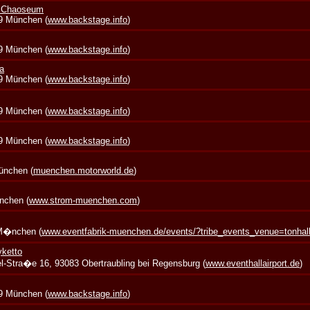
+ Chaoseum
39 München (
www.backstage.info
)
39 München (
www.backstage.info
)
a
39 München (
www.backstage.info
)
39 München (
www.backstage.info
)
39 München (
www.backstage.info
)
München (
muenchen.motorworld.de
)
nchen (
www.strom-muenchen.com
)
 M�nchen (
www.eventfabrik-muenchen.de/events/?tribe_events_venue=tonha
yketto
zel-Stra�e 16, 93083 Obertraubling bei Regensburg (
www.eventhallairport.de
)
39 München (
www.backstage.info
)