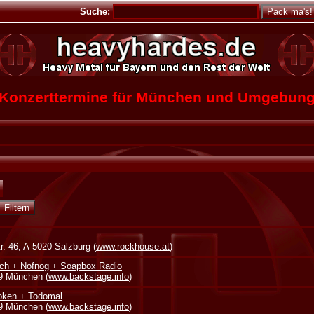
Suche:
Konzerttermine für München und Umgebun
. 46, A-5020 Salzburg (
www.rockhouse.at
)
ch + Nofnog + Soapbox Radio
39 München (
www.backstage.info
)
oken + Todomal
39 München (
www.backstage.info
)