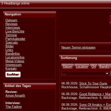
3 Headbänga online
Navigation
Dahoam
Reviews
Interviews
Live-Berichte
Termine
Partykalender
Specials
Bilder
Neuen Termin eintragen
Links
Bandinfos
Locationinfos
Sortierung
Metal-Videos
Impressum
Datum
Location
Ort
Band(s)
Kontakt
06.08.2026:
Stick To Your Guns
Artikel des Tages
Rockhouse, Schallmooser Hauptstr
Review:
06.08.2026:
Good Riddance + Mar
Amon Amarth
Backstage, Reitknechtstr. 6, 806
Interview:
08.08.2026:
Sons Of Arrakis + Ev
The Fading
Backstage, Reitknechtstr. 6, 806