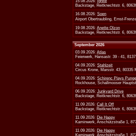
15.08.2026:
Ignite
Backstage, Reitknechtstr. 6, 806
16.08.2026:
Soen
Airport Obertraubling, Ernst-Fren
19.08.2026:
Anette Olzon
Backstage, Reitknechtstr. 6, 806
September 2026
03.09.2026:
Atlas
Feierwerk, Hansastr. 39 - 41, 813
04.09.2026:
Stahlzeit
Circus Krone, Marsstr. 43, 80335
04.09.2026:
Schirenc Plays Punge
Rockhouse, Schallmooser Hauptstr
06.09.2026:
Junkyard Drive
Backstage, Reitknechtstr. 6, 806
11.09.2026:
Call It Off
Backstage, Reitknechtstr. 6, 806
11.09.2026:
Die Happy
Kaminwerk, Anschützstraße 1, 8
11.09.2026:
Die Happy
Kaminwerk, Anschützstraße 1, 8