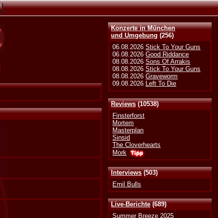
Konzerte in München
und Umgebung
(256)
06.08.2026
Stick To Your Guns
06.08.2026
Good Riddance
08.08.2026
Sons Of Arrakis
g
08.08.2026
Stick To Your Guns
08.08.2026
Graveworm
09.08.2026
Left To Die
Reviews
(10538)
Finsterforst
Mortem
Masterplan
Sinsid
The Cloverhearts
Mork
Interviews
(503)
Emil Bulls
Live-Berichte
(689)
Summer Breeze 2025