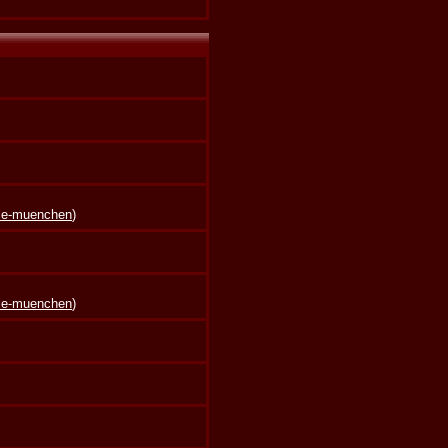
lle-muenchen
)
lle-muenchen
)