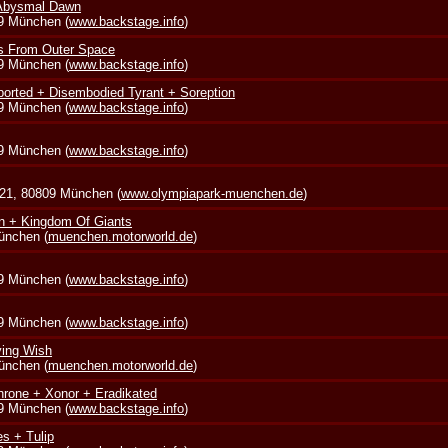
 Abysmal Dawn
39 München (
www.backstage.info
)
s From Outer Space
39 München (
www.backstage.info
)
borted + Disembodied Tyrant + Soreption
39 München (
www.backstage.info
)
39 München (
www.backstage.info
)
 21, 80809 München (
www.olympiapark-muenchen.de
)
in + Kingdom Of Giants
München (
muenchen.motorworld.de
)
39 München (
www.backstage.info
)
39 München (
www.backstage.info
)
ying Wish
München (
muenchen.motorworld.de
)
rone + Xonor + Eradikated
39 München (
www.backstage.info
)
s + Tulip