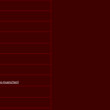
lle-muenchen
)