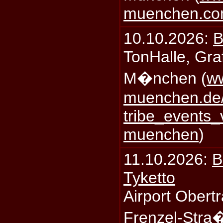
muenchen.c
10.10.2026:
B
TonHalle, Graf
M�nchen (
ww
muenchen.de/
tribe_events_
muenchen
)
11.10.2026:
B
Tyketto
Airport Obertr
Frenzel-Stra