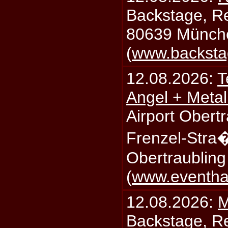
Backstage, Rei
80639 Münch
(
www.backsta
12.08.2026:
T
Angel + Meta
Airport Obertr
Frenzel-Stra
Obertraublin
(
www.eventhal
12.08.2026:
M
Backstage, Rei