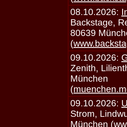
08.10.2026:
I
Backstage, Rei
80639 Münch
(
www.backsta
09.10.2026:
G
Zenith, Lilien
München
(
muenchen.mo
09.10.2026:
U
Strom, Lindwu
München (
ww