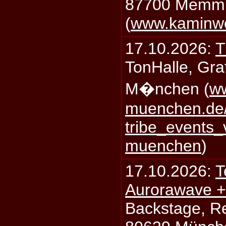
87700 Memm
(
www.kaminw
17.10.2026:
T
TonHalle, Graf
M�nchen (
ww
muenchen.de/
tribe_events_
muenchen
)
17.10.2026:
T
Aurorawave +
Backstage, Rei