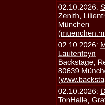
02.10.2026:
S
Zenith, Lilien
München
(
muenchen.mo
02.10.2026:
M
Lautenfeyn
Backstage, Rei
80639 Münch
(
www.backsta
02.10.2026:
D
TonHalle, Graf