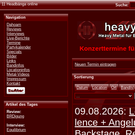
11 Headbänga online
Suche:
Navigation
Dahoam
Reviews
Interviews
Live-Berichte
Termine
Konzerttermine 
Partykalender
Specials
Bilder
Links
Neuen Termin eintragen
Bandinfos
Locationinfos
Metal-Videos
Sortierung
Impressum
Kontakt
Datum
Location
Ort
Band(s)
Artikel des Tages
09.08.2026:
L
Review:
BRDigung
lence + Angel
Interview:
Equilibrium
Backstage, Rei