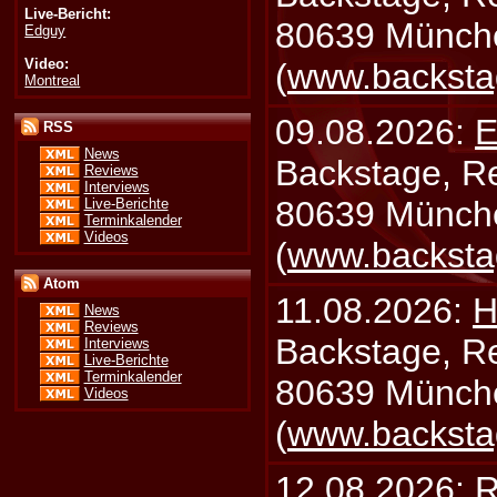
Live-Bericht:
80639 Münch
Edguy
Video:
(
www.backsta
Montreal
09.08.2026:
E
RSS
News
Backstage, Rei
Reviews
Interviews
80639 Münch
Live-Berichte
Terminkalender
Videos
(
www.backsta
Atom
11.08.2026:
H
News
Reviews
Backstage, Rei
Interviews
Live-Berichte
Terminkalender
80639 Münch
Videos
(
www.backsta
12.08.2026:
R