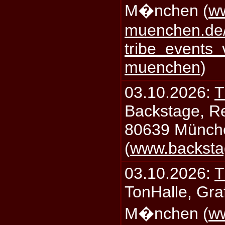
M�nchen (
ww
muenchen.de/
tribe_events_
muenchen
)
03.10.2026:
T
Backstage, Rei
80639 Münch
(
www.backsta
03.10.2026:
T
TonHalle, Graf
M�nchen (
ww