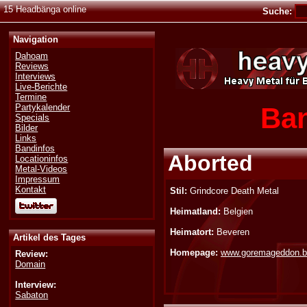
15 Headbänga online
Suche:
Navigation
Dahoam
Reviews
Interviews
Live-Berichte
Termine
Ban
Partykalender
Specials
Bilder
Links
Bandinfos
Aborted
Locationinfos
Metal-Videos
Impressum
Kontakt
Stil:
Grindcore Death Metal
Heimatland:
Belgien
Heimatort:
Beveren
Artikel des Tages
Homepage:
www.goremageddon.
Review:
Domain
Interview:
Sabaton