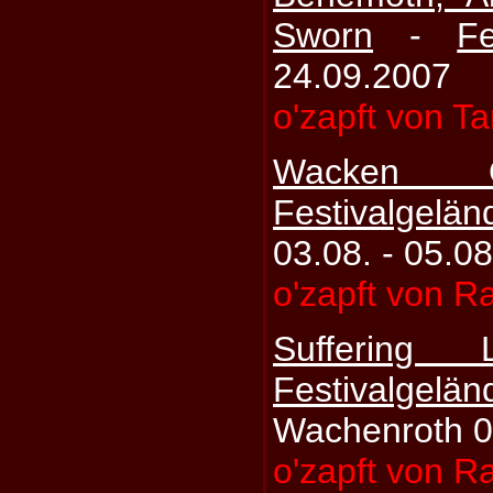
Sworn
-
Fe
24.09.2007
o'zapft von T
Wacken 
Festivalgelä
03.08. - 05.0
o'zapft von R
Suffering L
Festivalge
Wachenroth 0
o'zapft von R