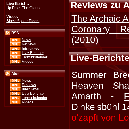
Reviews zu A
Live-Bericht:
Up From The Ground
The Archaic A
Video:
Black Space Riders
Coronary Re
RSS
(2010)
News
Reviews
Interviews
Live-Berichte
Live-Berichte
Terminkalender
Videos
Summer Bre
Atom
News
Heaven Sh
Reviews
Interviews
Amarth -
F
Live-Berichte
Terminkalender
Videos
Dinkelsbühl 1
o'zapft von L