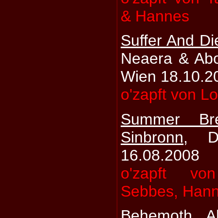
& Hannes
Suffer And Di
Neaera & Ab
Wien 18.10.2
o'zapft von L
Summer Br
Sinbronn
, D
16.08.2008
o'zapft vo
Sebbes, Hann
Behemoth, A