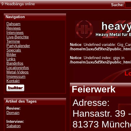
9 Headbänga online
Suche:
Navigation
Dahoam
Reviews
Interviews
Live-Berichte
Termine
Notice
: Undefined variable: Gig_Can
Partykalender
/home/m1uxu5d5fxn2/public_html/
Specials
Bilder
Notice
: Undefined index: gigs in
Links
/home/m1uxu5d5fxn2/public_html/
Bandinfos
Locationinfos
Lo
Metal-Videos
Impressum
Kontakt
Feierwerk
Adresse:
Artikel des Tages
Review:
Hansastr. 39 
Domain
81373 Münch
Interview:
Sabaton