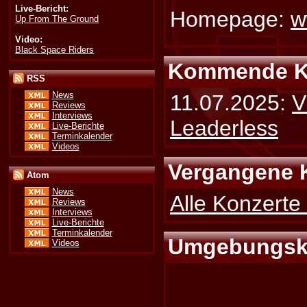
Live-Bericht:
Homepage:
w
Up From The Ground
Video:
Black Space Riders
Kommende K
RSS
News
11.07.2025:
V
Reviews
Interviews
Leaderless
Live-Berichte
Terminkalender
Videos
Vergangene 
Atom
News
Alle Konzerte
Reviews
Interviews
Live-Berichte
Terminkalender
Umgebungsk
Videos