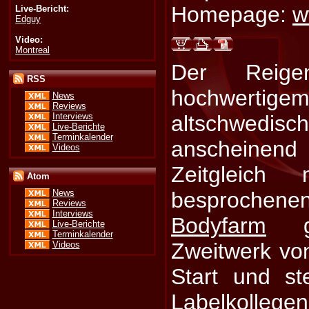
Homepage:
w
Live-Bericht:
Edguy
Video:
Montreal
Der Reige
RSS
hochwerti
News
Reviews
Interviews
altschwedisc
Live-Berichte
Terminkalender
anscheine
Videos
Zeitgleich
Atom
besprochen
News
Reviews
Interviews
Bodyfarm
ge
Live-Berichte
Terminkalender
Zweitwerk vo
Videos
Start und s
Labelkolleg