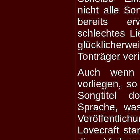
nicht alle S
bereits erw
schlechtes Li
glücklicherw
Tonträger verir
Auch wenn 
vorliegen, s
Songtitel d
Sprache, wa
Veröffentlic
Lovecraft sta