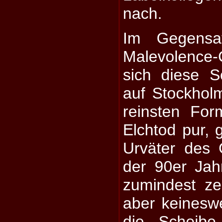
nach.
Im Gegensa
Malevolenc
sich diese 
auf Stockhol
reinsten For
Elchtod pur, 
Urväter des 
der 90er Jah
zumindest zel
aber keinesw
die Scheibe