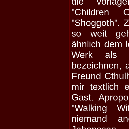
die Vorlag
"Children
"Shoggoth". Z
so weit geh
ähnlich dem 
Werk als 
bezeichnen, a
Freund Cthulh
mir textlich
Gast. Aprop
"Walking Wi
niemand an