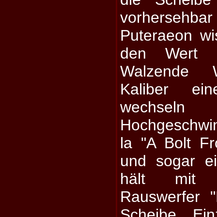
vorherseh
Puteraeon w
den Wert d
Walzende 
Kaliber ein
wechsel
Hochgeschwin
la "A Bolt 
und sogar e
hält mit
Rauswerfer "
Scheibe Ein