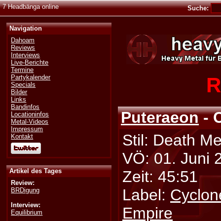
7 Headbänga online
Suche:
Navigation
Dahoam
Reviews
Interviews
Live-Berichte
Termine
R
Partykalender
Specials
Bilder
Links
Bandinfos
Puteraeon
- 
Locationinfos
Metal-Videos
Impressum
Stil: Death Me
Kontakt
VÖ: 01. Juni 
Artikel des Tages
Zeit: 45:51
Review:
Label:
Cyclon
BRDigung
Interview:
Empire
Equilibrium