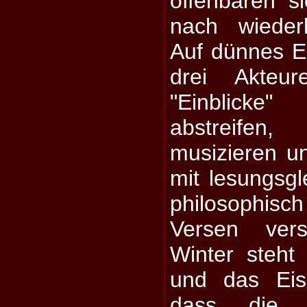
offenbaren s
nach wieder
Auf dünnes E
drei Akteu
"Einblicke"
abstreifen
musizieren u
mit lesungsgl
philosophi
Versen ver
Winter steht
und das Eis
dass die k