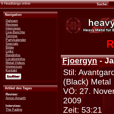
6 Headbänga online
Suche:
Navigation
Dahoam
Reviews
Interviews
Live-Berichte
Termine
R
Partykalender
Specials
Bilder
Links
Bandinfos
Fjoergyn
- Ja
Locationinfos
Metal-Videos
Impressum
Stil: Avantgar
Kontakt
(Black) Metal
Artikel des Tages
VÖ: 27. Nov
Review:
2009
Amon Amarth
Interview:
Zeit: 53:21
The Fading