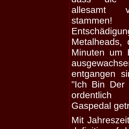
allesamt 
stammen
Entschädigung
Metalheads, 
Minuten um 
ausgewachse
entgangen si
"Ich Bin Der
ordentlic
Gaspedal getr
Mit Jahreszei