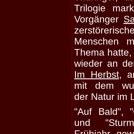
Trilogie mar
Vorgänger
S
zerstöreri
Menschen m
Thema hatte, 
wieder an de
Im Herbst
, a
mit dem wu
der Natur im 
"Auf Bald", 
und "Stur
Frühjahr gew