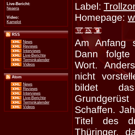
Label:
Trollzo
Live-Bericht:
Neaera
Homepage:
w
Video:
Kamelot
RSS
Am Anfang s
News
Reviews
Interviews
Dann folgte
Live-Berichte
Terminkalender
Wort. Ander
Videos
nicht vorstel
Atom
bildet da
News
Reviews
Interviews
Grundgerü
Live-Berichte
Terminkalender
Schaffen. Jah
Videos
Titel des d
Thüringer, 