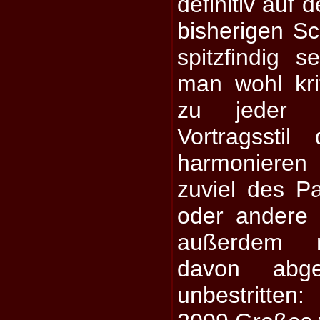
definitiv auf
bisherigen S
spitzfindig 
man wohl krit
zu jeder 
Vortragsstil
harmonieren 
zuviel des P
oder andere
außerdem 
davon abg
unbestritte