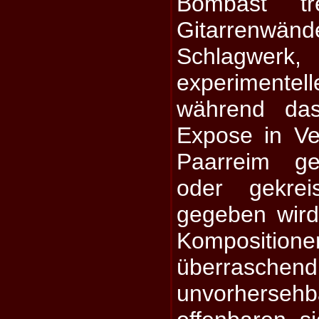
Bombast tr
Gitarrenwä
Schlagwer
experiment
während das
Expose in V
Paarreim ge
oder gekre
gegeben wird
Komposi
überra
unvorhersehba