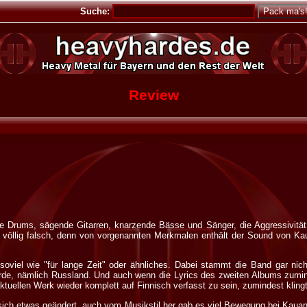
Suche:
Review
de Drums, sägende Gitarren, knarzende Bässe und Sänger, die Aggressivität
r völlig falsch, denn von vorgenannten Merkmalen enthält der Sound von Ka
soviel wie "für lange Zeit" oder ähnliches. Dabei stammt die Band gar ni
rde, nämlich Russland. Und auch wenn die Lyrics des zweiten Albums zumind
ktuellen Werk wieder komplett auf Finnisch verfasst zu sein, zumindest kling
 sich etwas geändert, auch vom Musikstil her gab es viel Bewegung bei Kauan