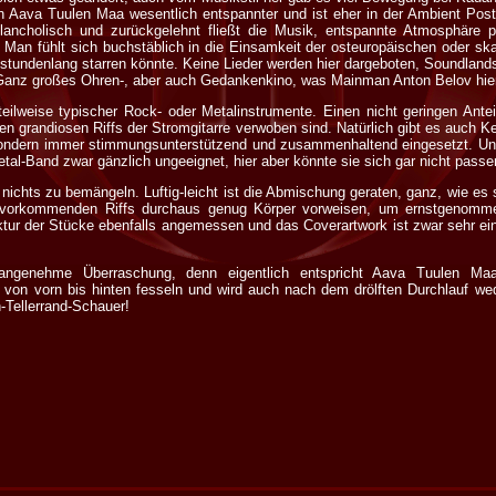
h Aava Tuulen Maa wesentlich entspannter und ist eher in der Ambient Post 
ancholisch und zurückgelehnt fließt die Musik, entspannte Atmosphäre pur
 Man fühlt sich buchstäblich in die Einsamkeit der osteuropäischen oder sk
stundenlang starren könnte. Keine Lieder werden hier dargeboten, Soundlan
. Ganz großes Ohren-, aber auch Gedankenkino, was Mainman Anton Belov hier
teilweise typischer Rock- oder Metalinstrumente. Einen nicht geringen An
 den grandiosen Riffs der Stromgitarre verwoben sind. Natürlich gibt es auch 
 sondern immer stimmungsunterstützend und zusammenhaltend eingesetzt. Un
etal-Band zwar gänzlich ungeeignet, hier aber könnte sie sich gar nicht pas
ichts zu bemängeln. Luftig-leicht ist die Abmischung geraten, ganz, wie es s
h vorkommenden Riffs durchaus genug Körper vorweisen, um ernstgenomm
ktur der Stücke ebenfalls angemessen und das Coverartwork ist zwar sehr e
ngenehme Überraschung, denn eigentlich entspricht Aava Tuulen Ma
von vorn bis hinten fesseln und wird auch nach dem drölften Durchlauf we
-Tellerrand-Schauer!