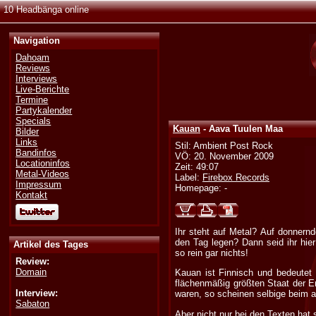
10 Headbänga online
Navigation
Dahoam
Reviews
Interviews
Live-Berichte
Termine
Partykalender
Specials
Kauan
- Aava Tuulen Maa
Bilder
Links
Stil: Ambient Post Rock
Bandinfos
VÖ: 20. November 2009
Locationinfos
Zeit: 49:07
Metal-Videos
Label:
Firebox Records
Impressum
Homepage: -
Kontakt
Ihr steht auf Metal? Auf donnern
den Tag legen? Dann seid ihr hie
Artikel des Tages
so rein gar nichts!
Review:
Domain
Kauan ist Finnisch und bedeutet 
flächenmäßig größten Staat der E
Interview:
waren, so scheinen selbige beim a
Sabaton
Aber nicht nur bei den Texten hat