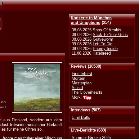
Konzerte in München
und Umgebung
(254)
08.08.2026
Sons Of Arrakis
08.08.2026
Stick To Your Guns
08.08.2026
Graveworm
09.08.2026
Left To Die
09.08.2026
Enemy Inside
11.08.2026
Hatebreed
Reviews
(10538)
Finsterforst
Mortem
Masterplan
Sinsid
The Cloverhearts
Mork
 an
uan
Interviews
(503)
Emil Bulls
cht aus Finnland, sondern aus dem
est teilweise russischer Herkunft
t es für meine Ohren so.
Live-Berichte
(689)
Summer Breeze 2025
, frönte man früher einer Mischung