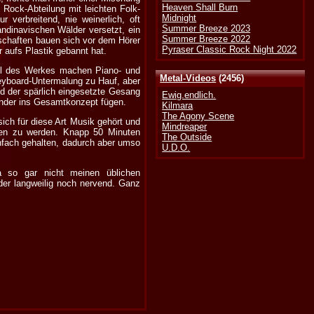
Heaven Shall Burn
Rock-Abteilung mit leichten Folk-
Midnight
 verbreitend, nie weinerlich, oft
Summer Breeze 2023
andinavischen Wälder versetzt, ein
Summer Breeze 2022
dschaften bauen sich vor dem Hörer
Pyraser Classic Rock Night 2022
 aufs Plastik gebannt hat.
teil des Werkes machen Piano- und
Metal-Videos
(2456)
Keyboard-Untermalung zu Hauf, aber
d der spärlich eingesetzte Gesang
Ewig.endlich.
sender ins Gesamtkonzept fügen.
Kilmara
The Agony Scene
ich für diese Art Musik gehört und
Mindreaper
en zu werden. Knapp 50 Minuten
The Outside
infach gehalten, dadurch aber umso
U.D.O.
a so gar nicht meinen üblichen
der langweilig noch nervend. Ganz