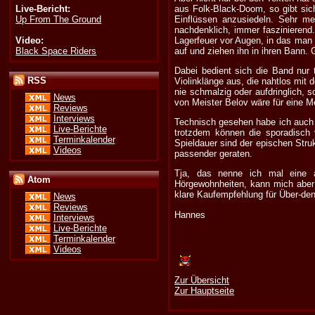
Live-Bericht:
aus Folk-Black-Doom, so gibt sic
Up From The Ground
Einflüssen anzusiedeln. Sehr mel
nachdenklich, immer faszinierend.
Video:
Lagerfeuer vor Augen, in das man 
Black Space Riders
auf und ziehen ihn in ihren Bann
Dabei bedient sich die Band nur 
RSS
Violinklänge aus, die nahtlos mit
nie schmalzig oder aufdringlich,
News
von Meister Belov wäre für eine M
Reviews
Interviews
Technisch gesehen habe ich auch n
Live-Berichte
trotzdem können die sporadisc
Terminkalender
Spieldauer sind der epischen Stru
Videos
passender geraten.
Tja, das nenne ich mal eine a
Atom
Hörgewohnheiten, kann mich aber 
klare Kaufempfehlung für Über-den
News
Reviews
Hannes
Interviews
Live-Berichte
Terminkalender
Videos
Zur Übersicht
Zur Hauptseite