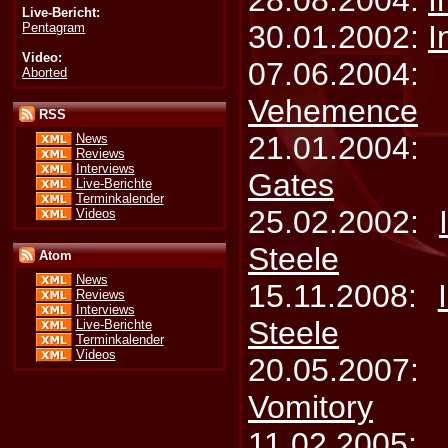
28.08.2004:
I
Live-Bericht:
30.01.2002:
I
Pentagram
Video:
07.06.200
Aborted
Vehemence
RSS
21.01.2004
News
Reviews
Interviews
Gates
Live-Berichte
Terminkalender
25.02.2002:
Videos
Steele
Atom
News
15.11.2008:
Reviews
Interviews
Steele
Live-Berichte
Terminkalender
Videos
20.05.200
Vomitory
11.02.200