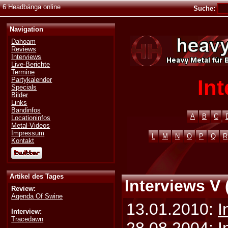
6 Headbänga online
Suche:
Navigation
Dahoam
Reviews
Interviews
Live-Berichte
Termine
In
Partykalender
Specials
Bilder
Links
Bandinfos
A
B
C
Locationinfos
Metal-Videos
Impressum
L
M
N
O
P
Q
R
Kontakt
Artikel des Tages
Interviews V 
Review:
Agenda Of Swine
13.01.2010:
I
Interview:
Tracedawn