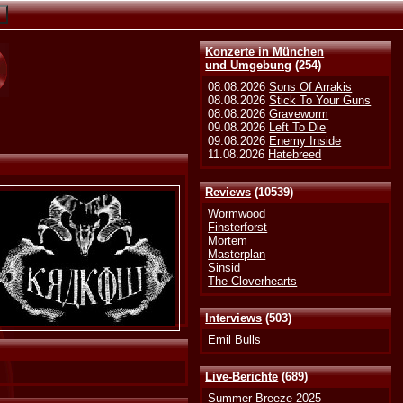
Konzerte in München
und Umgebung
(254)
08.08.2026
Sons Of Arrakis
08.08.2026
Stick To Your Guns
08.08.2026
Graveworm
09.08.2026
Left To Die
09.08.2026
Enemy Inside
11.08.2026
Hatebreed
Reviews
(10539)
Wormwood
Finsterforst
Mortem
Masterplan
Sinsid
The Cloverhearts
Interviews
(503)
Emil Bulls
Live-Berichte
(689)
Summer Breeze 2025