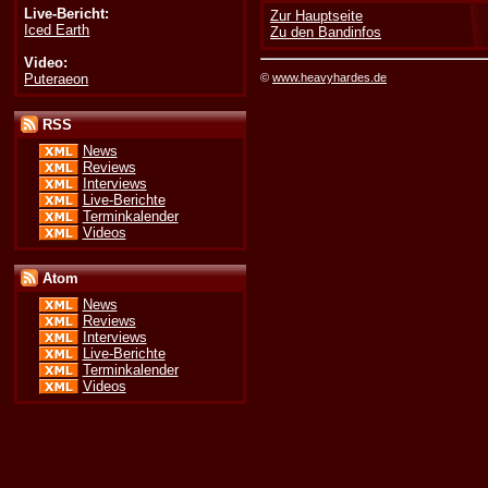
Live-Bericht:
Zur Hauptseite
Iced Earth
Zu den Bandinfos
Video:
Puteraeon
©
www.heavyhardes.de
RSS
News
Reviews
Interviews
Live-Berichte
Terminkalender
Videos
Atom
News
Reviews
Interviews
Live-Berichte
Terminkalender
Videos