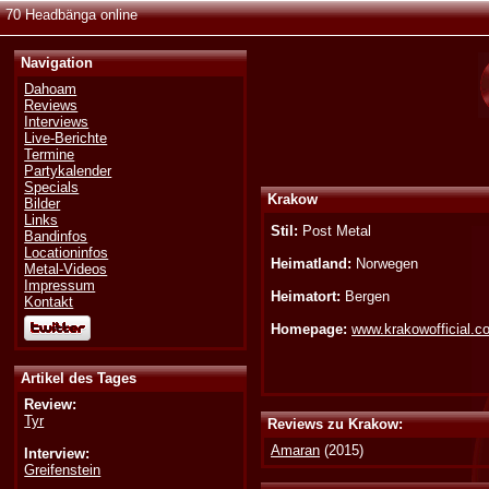
70 Headbänga online
Navigation
Dahoam
Reviews
Interviews
Live-Berichte
Termine
Partykalender
Specials
Krakow
Bilder
Links
Stil:
Post Metal
Bandinfos
Locationinfos
Heimatland:
Norwegen
Metal-Videos
Impressum
Heimatort:
Bergen
Kontakt
Homepage:
www.krakowofficial.c
Artikel des Tages
Review:
Tyr
Reviews zu Krakow:
Amaran
(2015)
Interview:
Greifenstein