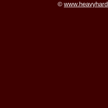
©
www.heavyhard