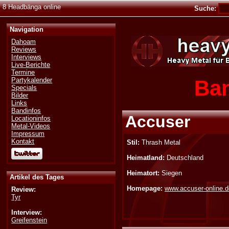
8 Headbänga online
Suche:
Navigation
Dahoam
Reviews
Interviews
Live-Berichte
Termine
Ban
Partykalender
Specials
Bilder
Links
Bandinfos
Accuser
Locationinfos
Metal-Videos
Impressum
Kontakt
Stil:
Thrash Metal
Heimatland:
Deutschland
Heimatort:
Siegen
Artikel des Tages
Homepage:
www.accuser-online.d
Review:
Tyr
Interview:
Greifenstein