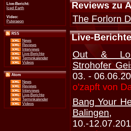
Reviews zu A
Live-Bericht:
Iced Earth
The Forlorn D
Video:
Puteraeon
RSS
Live-Bericht
News
Reviews
Interviews
Out & Lo
Live-Berichte
Terminkalender
Strohofer Gei
Videos
03. - 06.06.2
Atom
News
o'zapft von D
Reviews
Interviews
Live-Berichte
Bang Your H
Terminkalender
Videos
Balingen
, 
10.-12.07.20