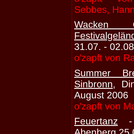
Sebbes, Hann
Wacken 
Festivalgelä
31.07. - 02.0
o'zapft von R
Summer Br
Sinbronn
, Di
August 2006
o'zapft von M
Feuertanz
Abenberg 25.