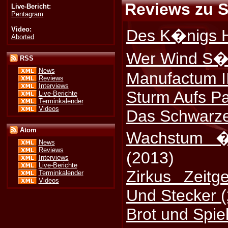
Reviews zu Sa
Live-Bericht:
Pentagram
Video:
Des K�nigs 
Aborted
Wer Wind S�
RSS
News
Manufactum II
Reviews
Interviews
Sturm Aufs P
Live-Berichte
Terminkalender
Videos
Das Schwarze
Atom
Wachstum �b
News
Reviews
(2013)
Interviews
Live-Berichte
Zirkus Zeit
Terminkalender
Videos
Und Stecker 
Brot und Spie