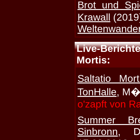
Brot und Sp
Krawall
(2019
Weltenwande
Live-Beric
Mortis:
Saltatio Mor
TonHalle
, M�
o'zapft von R
Summer Br
Sinbronn
, D