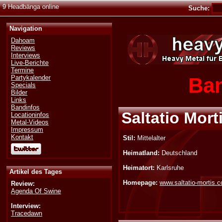
9 Headbänga online
Suche:
Navigation
Dahoam
Reviews
Interviews
Live-Berichte
Termine
Ban
Partykalender
Specials
Bilder
Links
Bandinfos
Saltatio Mort
Locationinfos
Metal-Videos
Impressum
Kontakt
Stil:
Mittelalter
Heimatland:
Deutschland
Heimatort:
Karlsruhe
Artikel des Tages
Homepage:
www.saltatio-mortis.
Review:
Agenda Of Swine
Interview:
Tracedawn