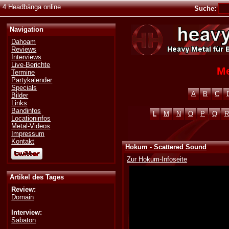
4 Headbänga online
Suche:
Navigation
Dahoam
Reviews
Interviews
Live-Berichte
Me
Termine
Partykalender
Specials
A
B
C
Bilder
Links
Bandinfos
L
M
N
O
P
Q
R
Locationinfos
Metal-Videos
Impressum
Kontakt
Hokum - Scattered Sound
Zur Hokum-Infoseite
Artikel des Tages
Review:
Domain
Interview:
Sabaton