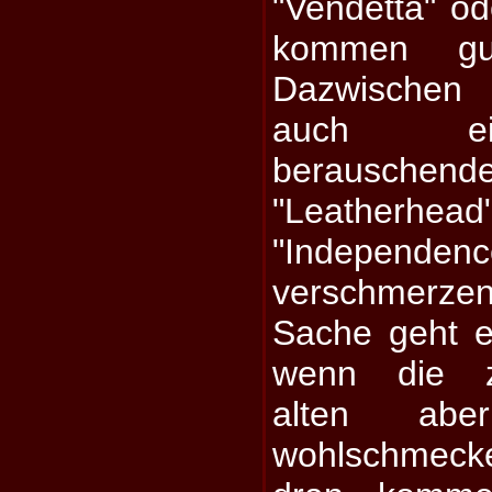
"Vendetta" o
kommen gu
Dazwischen 
auch ei
berausche
"Leathe
"Independenc
verschmerzen.
Sache geht e
wenn die z
alten ab
wohlschmec