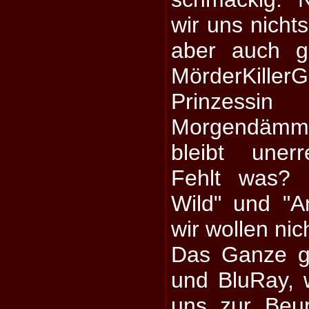
wir uns nichts
aber auch g
MörderKil
Prinz
Morgendämme
bleibt unerr
Fehlt was? 
Wild" und "A
wir wollen nic
Das Ganze g
und BluRay, w
uns zur Beurt