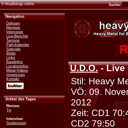
6 Headbänga online
Suche:
Navigation
Dahoam
Reviews
Interviews
Live-Berichte
Termine
R
Partykalender
Specials
Bilder
Links
Bandinfos
U.D.O.
- Live 
Locationinfos
Metal-Videos
Impressum
Stil: Heavy Me
Kontakt
VÖ: 09. Nov
Artikel des Tages
2012
Review:
Zeit: CD1 70:
Tyr
Interview:
CD2 79:50
Greifenstein