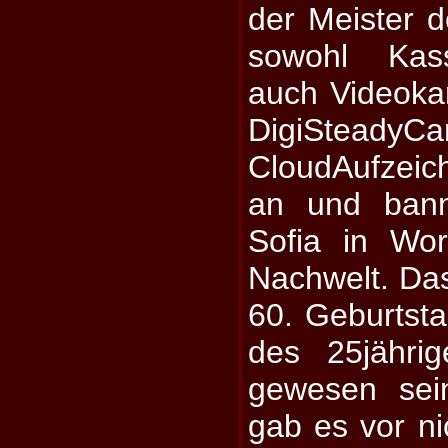
der Meister 
sowohl Kass
auch Videokam
DigiSteadyC
CloudAufzei
an und bann
Sofia in Wor
Nachwelt. Da
60. Geburtst
des 25jähri
gewesen sein
gab es vor nic