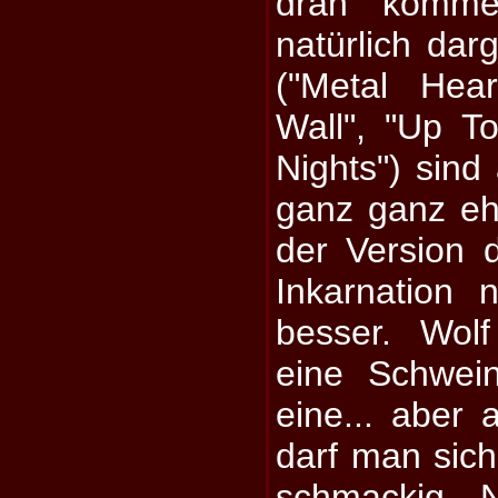
dran komme
natürlich dar
("Metal Hea
Wall", "Up T
Nights") sind 
ganz ganz ehr
der Version 
Inkarnation 
besser. Wol
eine Schwei
eine... aber 
darf man sic
schmackig. 