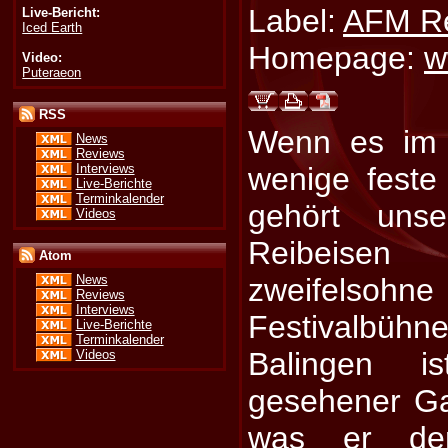
Label:
AFM R
Live-Bericht:
Iced Earth
Homepage:
w
Video:
Puteraeon
RSS
Wenn es im 
News
Reviews
Interviews
wenige feste
Live-Berichte
Terminkalender
gehört unse
Videos
Reibeisen
Atom
zweifelsohne 
News
Reviews
Interviews
Festivalbüh
Live-Berichte
Terminkalender
Balingen 
Videos
gesehener Ga
was er den