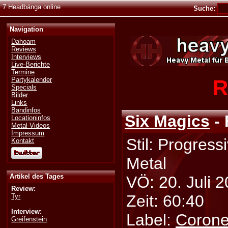
7 Headbänga online
Suche:
Navigation
Dahoam
Reviews
Interviews
Live-Berichte
Termine
R
Partykalender
Specials
Bilder
Links
Bandinfos
Six Magics
- 
Locationinfos
Metal-Videos
Impressum
Stil: Progress
Kontakt
Metal
Artikel des Tages
VÖ: 20. Juli 
Review:
Zeit: 60:40
Tyr
Interview:
Label:
Corone
Greifenstein