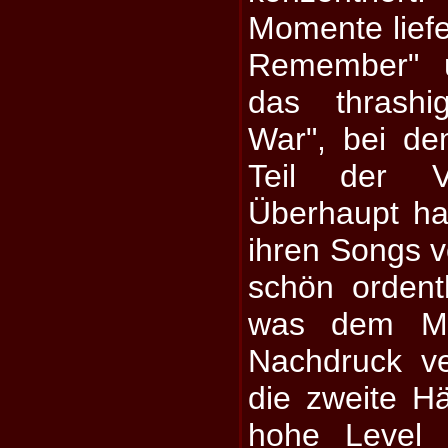
Momente lief
Remember" u
das thrashi
War", bei de
Teil der V
Überhaupt ha
ihren Songs v
schön ordent
was dem Ma
Nachdruck ve
die zweite Hä
hohe Level 