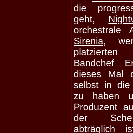
die progress
geht,
Night
orchestrale
Sirenia
, wen
platzierte
Bandchef Er
dieses Mal 
selbst in d
zu haben un
Produzent a
der Schei
abträglich 