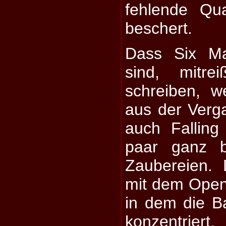
fehlende Qua
beschert.
Dass Six Ma
sind, mitr
schreiben, w
aus der Verga
auch Falling
paar ganz b
Zaubereien. 
mit dem Open
in dem die Ba
konzentriert