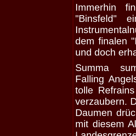
Immerhin fi
"Binsfeld" ei
Instrument
dem finalen "
und doch erh
Summa summ
Falling Angel
tolle Refrai
verzaubern. 
Daumen drüc
mit diesem A
Landesgre