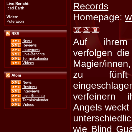
Records
Live-Bericht:
Iced Earth
Homepage:
w
Video:
Puteraeon
RSS
Auf ihrem
News
Reviews
Interviews
verfolgen die
Live-Berichte
Terminkalender
Magier/innen, 
Videos
zu fünf
Atom
eingeschl
News
Reviews
Interviews
verfeinern i
Live-Berichte
Terminkalender
Angels weckt
Videos
unterschied
wie
Blind Gu