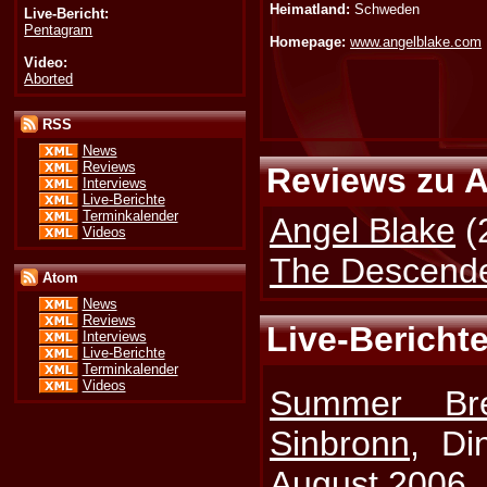
Heimatland:
Schweden
Live-Bericht:
Pentagram
Homepage:
www.angelblake.com
Video:
Aborted
RSS
News
Reviews
Reviews zu A
Interviews
Live-Berichte
Terminkalender
Angel Blake
(
Videos
The Descend
Atom
News
Reviews
Live-Berichte
Interviews
Live-Berichte
Terminkalender
Videos
Summer Br
Sinbronn
, Di
August 2006