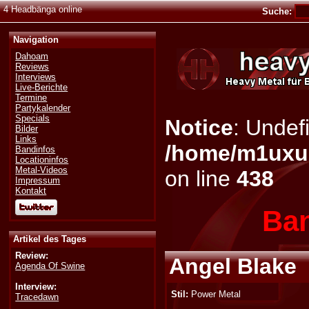
4 Headbänga online
Suche:
Navigation
Dahoam
Reviews
Interviews
Live-Berichte
Termine
Partykalender
Specials
Notice
: Undefi
Bilder
Links
/home/m1uxu5
Bandinfos
Locationinfos
Metal-Videos
on line
438
Impressum
Kontakt
Ban
Artikel des Tages
Review:
Angel Blake
Agenda Of Swine
Interview:
Stil:
Power Metal
Tracedawn