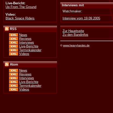
Live-Bericht:
Interviews mit
Up From The Ground
Watchmaker:
Video:
Black Space Riders
Interview vom 19.09.2005
RSS
Zur Hauptseite
Zu den Bandinfos
News
Reviews
Interviews
©
www.heavyhardes.de
Live-Berichte
Terminkalender
Videos
Atom
News
Reviews
Interviews
Live-Berichte
Terminkalender
Videos