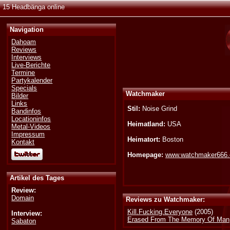
15 Headbänga online
Navigation
Dahoam
Reviews
Interviews
Live-Berichte
Termine
Partykalender
Specials
Watchmaker
Bilder
Links
Stil:
Noise Grind
Bandinfos
Locationinfos
Heimatland:
USA
Metal-Videos
Impressum
Heimatort:
Boston
Kontakt
Homepage:
www.watchmaker666
Artikel des Tages
Review:
Domain
Reviews zu Watchmaker:
Kill.Fucking.Everyone
(2005)
Interview:
Erased From The Memory Of Man
Sabaton