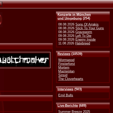
Konzerte in München
und Umgebung
(254)
08.08.2026
Sons Of Arrakis
08.08.2026
Stick To Your Guns
08.08.2026
Graveworm
09.08.2026
Left To Die
09.08.2026
Enemy Inside
11.08.2026
Hatebreed
Reviews
(10539)
Wormwood
Finsterforst
Mortem
Masterplan
Sinsid
The Cloverhearts
Interviews
(503)
Emil Bulls
Live-Berichte
(689)
Summer Breeze 2025