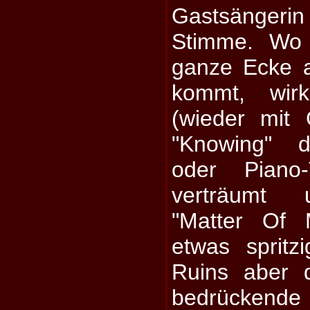
Gastsängeri
Stimme. Wo
ganze Ecke a
kommt, wirk
(wieder mit 
"Knowing" d
oder Piano-
verträumt u
"Matter Of 
etwas spritz
Ruins aber d
bedrückend