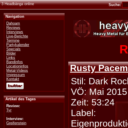
3 Headbänga online
Suche:
Navigation
Dahoam
Reviews
Interviews
Live-Berichte
Termine
R
Partykalender
Specials
Bilder
Links
Bandinfos
Rusty Pacem
Locationinfos
Metal-Videos
Impressum
Stil: Dark Roc
Kontakt
VÖ: Mai 2015
Artikel des Tages
Zeit: 53:24
Review:
Label:
Tyr
Interview:
Eigenprodukt
Greifenstein