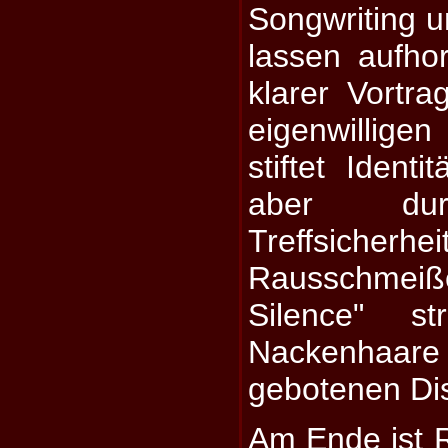
Songwriting u
lassen aufho
klarer Vortra
eigenwillig
stiftet Identitä
aber dur
Treffsiche
Rausschme
Silence" s
Nackenhaare 
gebotenen Di
Am Ende ist 