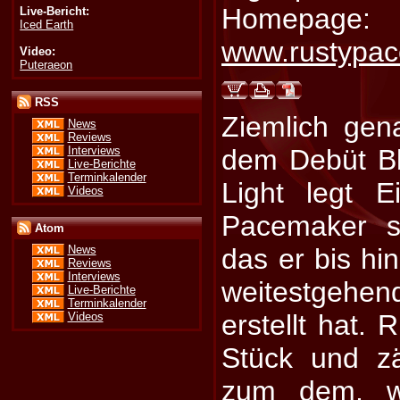
Homepage:
Live-Bericht:
Iced Earth
www.rustypa
Video:
Puteraeon
RSS
Ziemlich gen
News
Reviews
Interviews
dem Debüt B
Live-Berichte
Terminkalender
Light legt E
Videos
Pacemaker s
Atom
das er bis hi
News
Reviews
Interviews
weitestgehe
Live-Berichte
Terminkalender
erstellt hat. 
Videos
Stück und zäh
zum dem, w