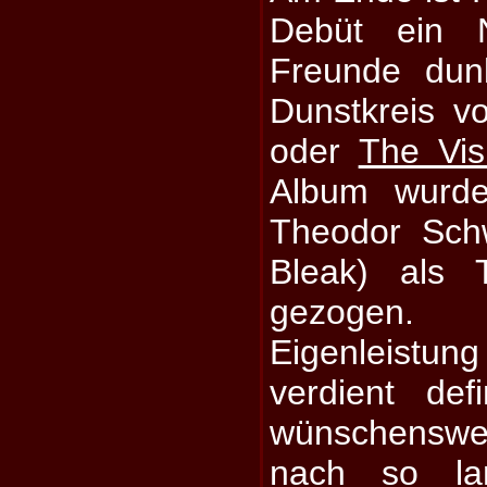
Debüt ein N
Freunde dun
Dunstkreis v
oder
The Vis
Album wurde
Theodor Sch
Bleak) als 
gezogen.
Eigenleistun
verdient def
wünschenswer
nach so lan