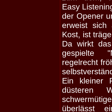
Easy Listening
der Opener un
erweist sich 
Kost, ist träg
Da wirkt das
gespielte
regelrecht frö
selbstverstän
Ein kleiner 
düsteren 
schwermütig
überlässt e