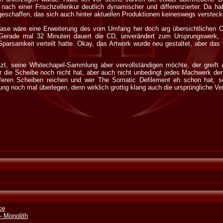
 nach einer Frischzellenkur deutlich dynamischer und differenzierter. Da 
 geschaffen, das sich auch hinter aktuellen Produktionen keineswegs verstec
ease wäre eine Erweiterung des vom Umfang her doch arg übersichtlichen O
. Gerade mal 32 Minuten dauert die CD, unverändert zum Ursprungswerk,
parsamkeit verteilt hatte. Okay, das Artwork wurde neu gestaltet, aber da
tzt, seine Whitechapel-Sammlung aber vervollständigen möchte, der greift a
Wer die Scheibe noch nicht hat, aber auch nicht unbedingt jedes Machwerk d
iferen Scheiben reichen und wer The Somatic Defilement eh schon hat, 
g noch mal überlegen, denn wirklich grottig klang auch die ursprüngliche Ver
ke
- Monolith