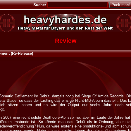
Suche:
Review
ement (Re-Release)
Somatic Defilement
ihr Debüt, damals noch bei Siege Of Amida Records. Dir
tal Blade, so dass der Erstling das einzige Nicht-MB-Album darstellt. Das k
 sich sitzen lassen und so wird der Output nur sechs Jahre nach sei
gt.
 2007 eine recht solide Deathcore-Abrissbirne, aber im Laufe der Jahre hat
rößerem imstande ist. So könnte man das Debüt als in Ordnung, aber nich
 Wiederveröffentlichung? Nun, da wäre erstens eine produktions- und abmisch
ich unterzogen wurde. Habe ich vor sechs Jahren die etwas übertriebene B