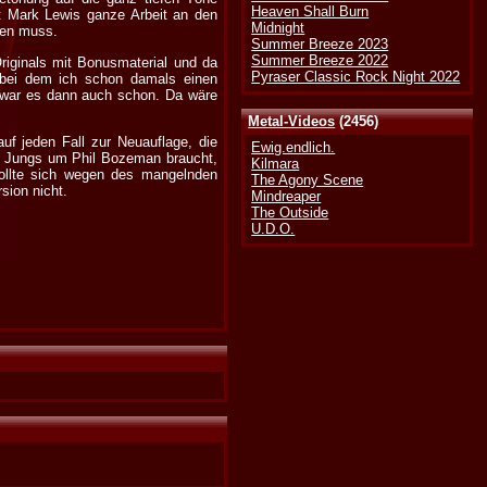
Heaven Shall Burn
hat Mark Lewis ganze Arbeit an den
Midnight
ken muss.
Summer Breeze 2023
Summer Breeze 2022
riginals mit Bonusmaterial und da
Pyraser Classic Rock Night 2022
 bei dem ich schon damals einen
s war es dann auch schon. Da wäre
Metal-Videos
(2456)
uf jeden Fall zur Neuauflage, die
Ewig.endlich.
er Jungs um Phil Bozeman braucht,
Kilmara
sollte sich wegen des mangelnden
The Agony Scene
sion nicht.
Mindreaper
The Outside
U.D.O.