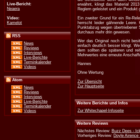
Live-Bericht:
erwähnt, klingt das Material 2013
Neaera
Reglern geleistet und ein Produkt
Video:
Ein zweiter Grund für ein Re-Rel
Kamelot
herrscht leider gähnende Leere
Punktabzug wegen übertriebener S
durchaus mehr drin gewesen.
RSS
Wer das Original noch nicht besi
News
einfach deutlich besser klingt. 
Reviews
dem sollten die späteren und re
Interviews
Mehrwertes eine erneute Anschaffun
Live-Berichte
Terminkalender
Hannes
Videos
Ohne Wertung
Atom
Zur Übersicht
Zur Hauptseite
News
Reviews
Interviews
Live-Berichte
Weitere Berichte und Infos
Terminkalender
Zur Whitechapel-Infoseite
Videos
Weitere Reviews
Nächstes Review:
Buzz Dees - Ic
Vorheriges Review:
Doyle Airence 