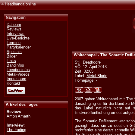
4 Headbänga online
Navigation
Dahoam
Reviews
Interviews
Live-Berichte
Termine
Partykalender
Specials
Whitechapel
- The Somatic Defil
Bilder
Links
Stil: Deathcore
Bandinfos
VÖ: 12. April 2013
Locationinfos
Zeit: 32:05
Metal-Videos
Label:
Metal Blade
Impressum
Homepage: -
Kontakt
2007 gaben Whitechapel mit
The 
danach ging es für die Band zu Me
Artikel des Tages
das Label natürlich nicht auf
Review:
Erstveröffentlichung erneut aufgele
Amon Amarth
The Somatic Defilement war schon
Interview:
gezeigt, dass sie zu deutlich G
The Fading
rechtfertigt eine derart schnelle
die Scheiblette denn auch wirkl