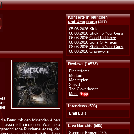
Konzerte in München
und Umgebung
(257)
05.08.2026
Kittie
06.08.2026
Stick To Your Guns
06.08.2026
Good Riddance
08.08.2026
Sons Of Arrakis
08.08.2026
Stick To Your Guns
08.08.2026
Graveworm
Reviews
(10538)
Finsterforst
Mortem
Masterplan
Sinsid
The Cloverhearts
Mork
ekt
ann
Interviews
(503)
ner
Emil Bulls
 die Band mit den folgenden Alben
t essentiell einordnen. Was also
Live-Berichte
(689)
ungstechnische Runderneuerung, der
Summer Breeze 2025
etonung auf die ganz tiefen Töne