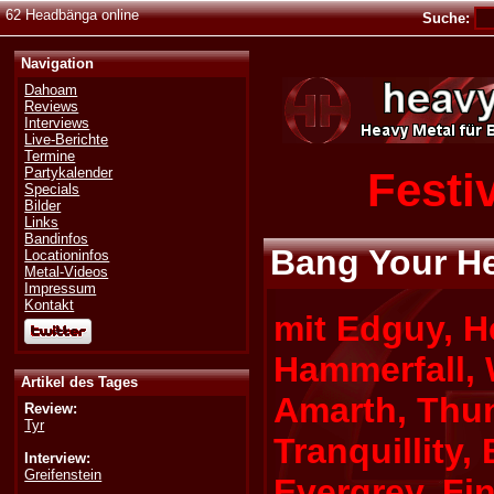
62 Headbänga online
Suche:
Navigation
Dahoam
Reviews
Interviews
Live-Berichte
Termine
Festi
Partykalender
Specials
Bilder
Links
Bandinfos
Bang Your He
Locationinfos
Metal-Videos
Impressum
Kontakt
mit Edguy, H
Hammerfall, 
Artikel des Tages
Amarth, Thun
Review:
Tyr
Tranquillity,
Interview:
Greifenstein
Evergrey, Fin