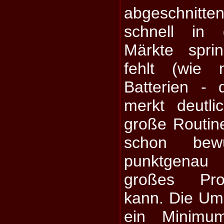
abgeschnitt
schnell in 
Märkte spri
fehlt (wie 
Batterien -
merkt deutli
große Routine
schon bewu
punktgena
großes Pr
kann. Die Um
ein Minimum