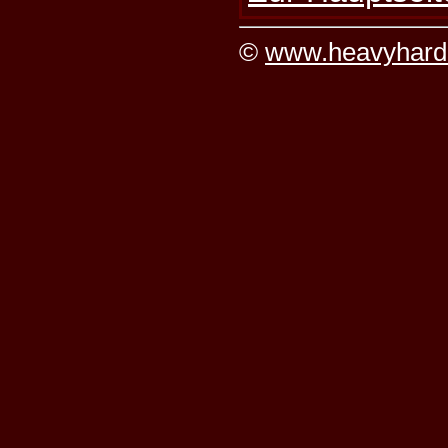
©
www.heavyhard