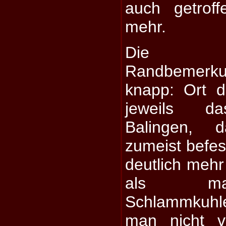
auch getrof
mehr.
Die orga
Randbemer
knapp: Ort 
jeweils d
Balingen, 
zumeist befes
deutlich mehr
als ma
Schlammkuh
man nicht vo