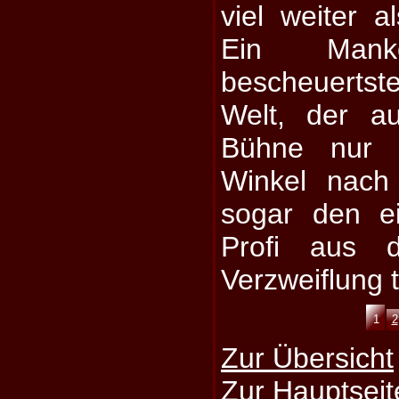
viel weiter a
Ein Man
bescheuerts
Welt, der au
Bühne nur B
Winkel nach
sogar den e
Profi aus d
Verzweiflung t
1
2
Zur Übersicht
Zur Hauptseit