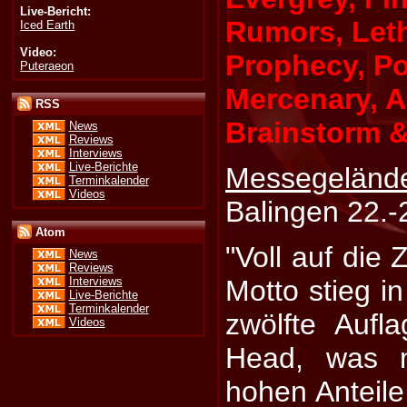
Live-Bericht:
Rumors, Leth
Iced Earth
Video:
Prophecy, P
Puteraeon
Mercenary, 
RSS
Brainstorm &
News
Reviews
Interviews
Live-Berichte
Messegel
Terminkalender
Videos
Balingen 22.-
Atom
"Voll auf die 
News
Reviews
Interviews
Motto stieg i
Live-Berichte
Terminkalender
zwölfte Auf
Videos
Head, was m
hohen Anteile