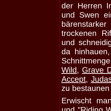
der Herren I
und Swen ei
bärenstarke
trockenen Ri
und schneid
da hinhauen,
Schnittmeng
Wild
,
Grave D
Accept
,
Judas
zu bestaunen 
Erwischt man
und "Riding 