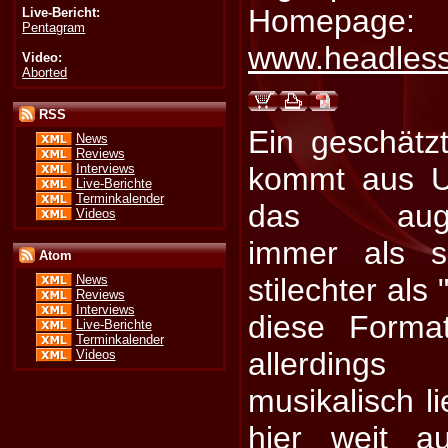
Homepage:
Live-Bericht:
Pentagram
www.headless
Video:
Aborted
RSS
Ein geschätz
News
Reviews
Interviews
kommt aus U
Live-Berichte
Terminkalender
das augen
Videos
immer als s
Atom
stilechter als
News
Reviews
Interviews
diese Format
Live-Berichte
Terminkalender
allerdings
Videos
musikalisch l
hier weit a