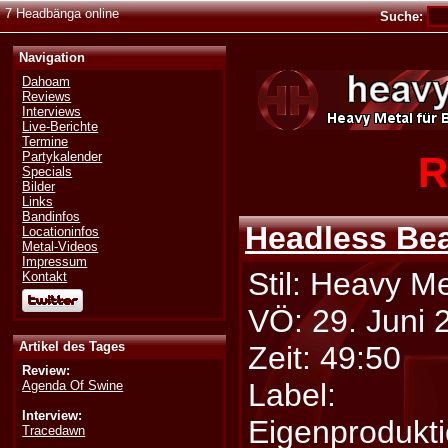
7 Headbänga online
Suche:
Navigation
Dahoam
Reviews
Interviews
Live-Berichte
Termine
R
Partykalender
Specials
Bilder
Links
Bandinfos
Headless Be
Locationinfos
Metal-Videos
Impressum
Stil: Heavy Me
Kontakt
VÖ: 29. Juni 
Artikel des Tages
Zeit: 49:50
Review:
Label:
Agenda Of Swine
Interview:
Eigenprodukt
Tracedawn