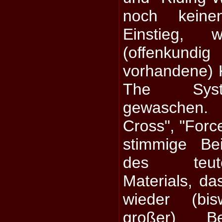
noch keine
Einstieg,
(offenkund
vorhandene) 
The Syste
gewaschen. 
Cross", "Force
stimmige Be
des teutoni
Materials, das
wieder (bis
großer) Bel